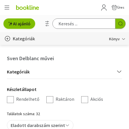
Üres
AI ajánló
Kategóriák
Könyv
Életmód, egészség
Sven Delblanc művei
Erotika
Kategória
Kategóriák
Gyermek- és ifjúsági
szűrés
Készletállapot
Készletállapot
Hobbi, szabadidő
szűrés
Rendelhető
Raktáron
Akciós
Irodalom
Találatok száma: 32
Művészet
Eladott darabszám szerint
Szakkönyv