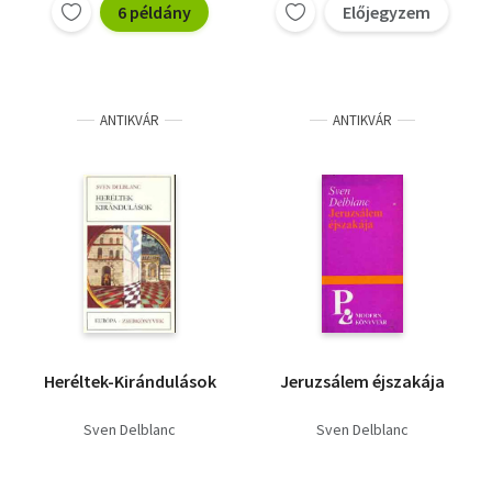
torony - A piramis,
6 példány
Előjegyzem
Báti László (szerk.)
Szerelmesek
Robert Merle
éjszakája, Két nap az
élet
ANTIKVÁR
ANTIKVÁR
Heréltek-Kirándulások
Jeruzsálem éjszakája
Sven Delblanc
Sven Delblanc