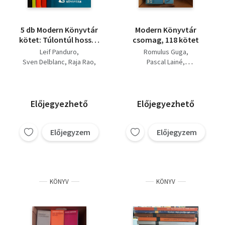
5 db Modern Könyvtár
Modern Könyvtár
kötet: Túlontúl hosszú
csomag, 118 kötet
áldozat, Rézbőrű
Leif Panduro
Romulus Guga
napló, Kanthapura,
Sven Delblanc
Raja Rao
Pascal Lainé
Kirándulások, Ablakok
Jean Raspail
Jack Holland
Valentyin Tublin
Konsztantin Kolev
Ed Bullins
Lazar Karelin
Rolf Hochhuth
Előjegyezhető
Előjegyezhető
Szergej Zaligin
Manuel Puig
Izrail Metter
Előjegyzem
Előjegyzem
Alekszandr Zsityinszkij
Joszif Geraszimov
Wiktor Woroszylski
Clément Lépidis
Vlagyimir Amlinszkij
KÖNYV
KÖNYV
Torgny Lindgren
Percs Zejtuncjan
Maurice Leitch
Gleb Gorbovszkij
Sebestyén György