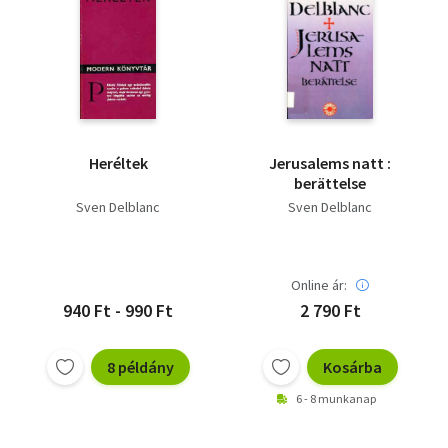
Heréltek
Jerusalems natt :
berättelse
Sven Delblanc
Sven Delblanc
Online ár:
940 Ft - 990 Ft
2 790 Ft
8 példány
Kosárba
6 - 8 munkanap