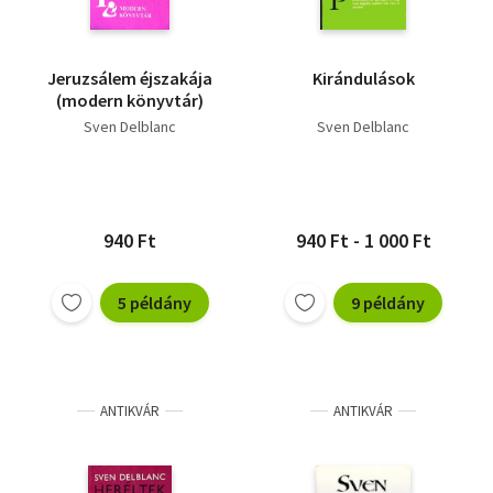
Jeruzsálem éjszakája
Kirándulások
(modern könyvtár)
Sven Delblanc
Sven Delblanc
940 Ft
940 Ft - 1 000 Ft
5 példány
9 példány
ANTIKVÁR
ANTIKVÁR