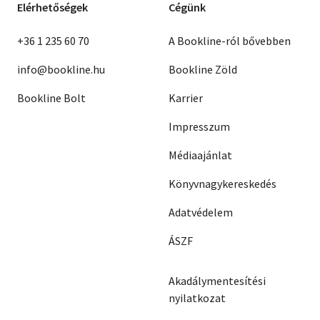
Elérhetőségek
Cégünk
+36 1 235 60 70
A Bookline-ról bővebben
info@bookline.hu
Bookline Zöld
Bookline Bolt
Karrier
Impresszum
Médiaajánlat
Könyvnagykereskedés
Adatvédelem
ÁSZF
Akadálymentesítési
nyilatkozat