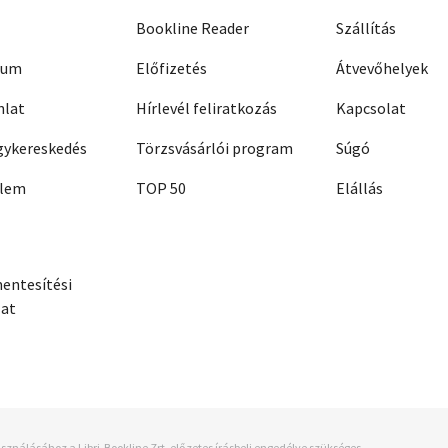
Bookline Reader
Szállítás
zum
Előfizetés
Átvevőhelyek
nlat
Hírlevél feliratkozás
Kapcsolat
ykereskedés
Törzsvásárlói program
Súgó
elem
TOP 50
Elállás
entesítési
zat
sználásához a Libri-Bookline Zrt. előzetes írásbeli engedélye szükséges.