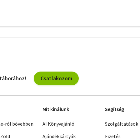
További
szűrők
Csatlakozom
 táborához!
Mit kínálunk
Segítség
ne-ról bővebben
AI Könyvajánló
Szolgáltatások
 Zöld
Ajándékkártyák
Fizetés