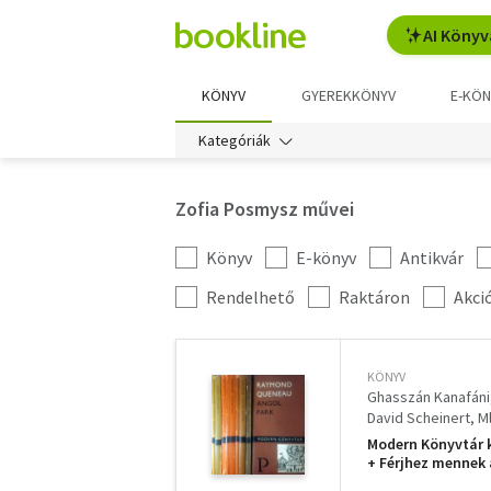
AI Könyv
KÖNYV
GYEREKKÖNYV
E-KÖN
Kategóriák
Zofia Posmysz művei
Könyv
E-könyv
Antikvár
Kategória
szűrés
További
Rendelhető
Raktáron
Akci
szűrők
KÖNYV
Ghasszán Kanafáni
David Scheinert
M
Modern Könyvtár k
+ Férjhez mennek 
Melodráma + A hos