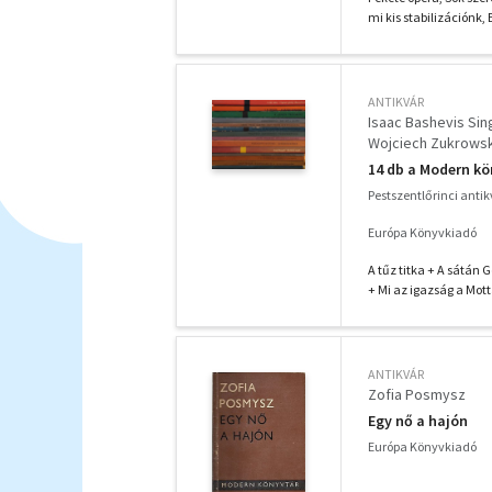
mi kis stabilizációnk, 
ANTIKVÁR
Isaac Bashevis Sin
Wojciech Zukrowsk
Jerzy S. Stawinski
14 db a Modern kö
Pestszentlőrinci anti
Európa Könyvkiadó
A tűz titka + A sátán 
+ Mi az igazság a Mot
ANTIKVÁR
Zofia Posmysz
Egy nő a hajón
Európa Könyvkiadó