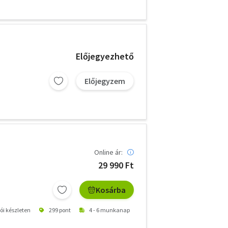
Előjegyezhető
Előjegyzem
Online ár:
29 990 Ft
Kosárba
tói készleten
299 pont
4 - 6 munkanap