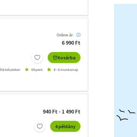
Online ár:
6 990 Ft
Kosárba
ítói készleten
69 pont
4 - 6 munkanap
940 Ft - 1 490 Ft
4 példány