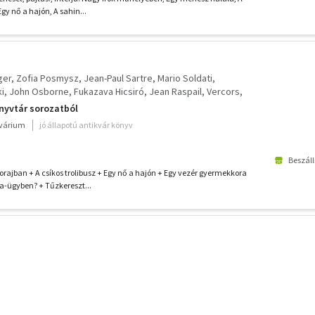
Egy nő a hajón, A sahin...
ger
Zofia Posmysz
Jean-Paul Sartre
Mario Soldati
i
John Osborne
Fukazava Hicsiró
Jean Raspail
Vercors
Max Frisch
Olga Bergholz
nyvtár sorozatból
kvárium
jó állapotú antikvár könyv
Beszáll
Gorajban + A csíkos trolibusz + Egy nő a hajón + Egy vezér gyermekkora
ta-ügyben? + Tűzkereszt...