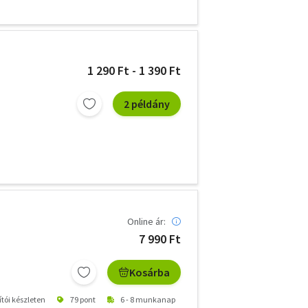
1 290 Ft - 1 390 Ft
2 példány
Online ár:
7 990 Ft
Kosárba
ítói készleten
79 pont
6 - 8 munkanap