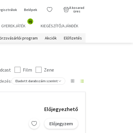
A kosarad
egisztrálok
Belépek
üres
új
GYEREKJÁTÉK
KIEGÉSZÍTŐ/AJÁNDÉK
örzsvásárlói program
Akciók
Előfizetés
dcast
Film
Zene
dezés:
Eladott darabszám szerint
Előjegyezhető
Előjegyzem