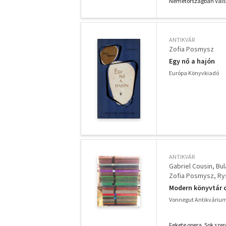
E. L. Doctorow
Joh
Németországban Válság 
John Cheever
Zof
Stanislaw Benski
Donald Barthelme
John Sutherland
T
ANTIKVÁR
Per Olov Enquist
A
Zofia Posmysz
Egy nő a hajón
Európa Könyvkiadó
ANTIKVÁR
Gabriel Cousin
Bul
Zofia Posmysz
Ry
Miodrag Pavlovic
Modern könyvtár 
Valentyin Katajev
Vonnegut Antikváriu
César López
Clau
Fekete opera, Sok szer