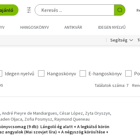
ajánló
R
YV
HANGOSKÖNYV
ANTIKVÁR
IDEGEN NYELVŰ
T
Segítség
Idegen nyelvű
Hangoskönyv
E-hangoskönyv
Po
ós
Találatok száma: 7
Ren
André Pieyre de Mandiargues
César López
Zyta Oryszyn
laden Oljaca
Zofia Posmysz
Raymond Queneau
önyvcsomag (9 db): Lángoló ég alatt + A legkülső körön
az angyalok (Mai szovjet líra) + A négyszög körösítése +
szúfülű flamand + Bújócska + Egy nő a hajón + Angol