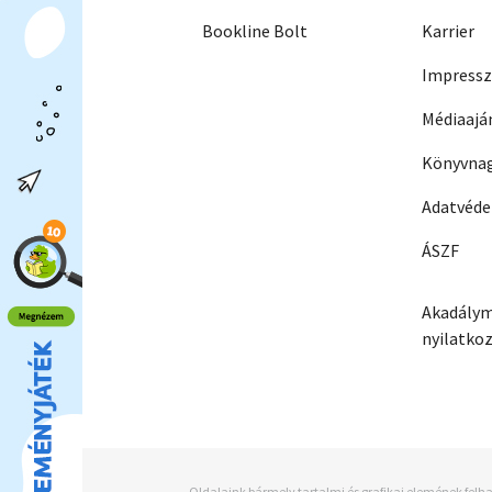
Bookline Bolt
Karrier
Impress
Médiaajá
Könyvnag
Adatvéd
ÁSZF
Akadálym
nyilatko
Oldalaink bármely tartalmi és grafikai elemének felha