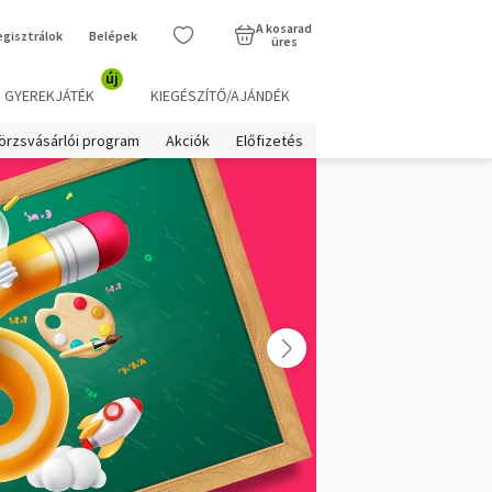
A kosarad
egisztrálok
Belépek
üres
új
GYEREKJÁTÉK
KIEGÉSZÍTŐ/AJÁNDÉK
örzsvásárlói program
Akciók
Előfizetés