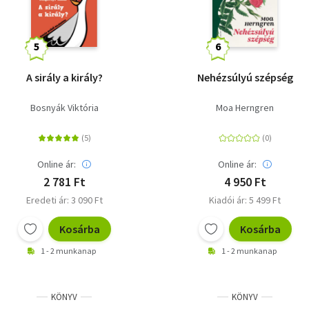
A sirály a király?
Nehézsúlyú szépség
Bosnyák Viktória
Moa Herngren
Online ár:
Online ár:
2 781 Ft
4 950 Ft
Eredeti ár: 3 090 Ft
Kiadói ár: 5 499 Ft
Kosárba
Kosárba
1 - 2 munkanap
1 - 2 munkanap
KÖNYV
KÖNYV