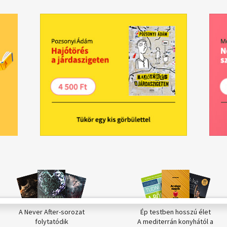
A Never After-sorozat
Ép testben hosszú élet
folytatódik
A mediterrán konyhától a