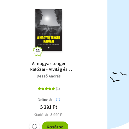
A magyar tenger
kalózai - Alvilág és
felvilág a Balaton
Dezső András
partján
Online ár:
5 391 Ft
Kiadói ár: 5 990 Ft
Kosárba