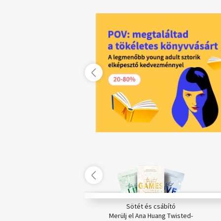
r humor és mesteri kirakós
Sötét és csábító
 bevetésen Jackson Brodie
Merülj el Ana Huang Twisted-