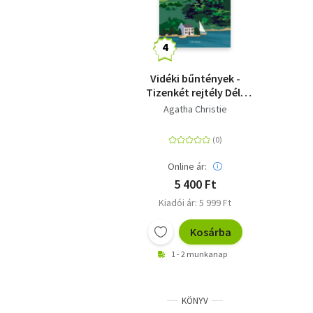
Vidéki bűntények -
Tizenkét rejtély Dél-
Angliából
Agatha Christie
Online ár:
5 400 Ft
Kiadói ár: 5 999 Ft
Kosárba
1 - 2 munkanap
KÖNYV