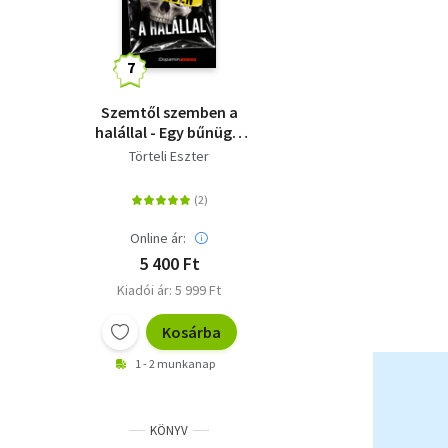
Szemtől szemben a
halállal - Egy bűnügyi
helyszínelő megrázó
Törteli Eszter
történetei
Online ár:
5 400 Ft
Kiadói ár: 5 999 Ft
Kosárba
1 - 2 munkanap
KÖNYV