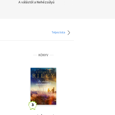
A válástól a Nehézsúlyú
szépségig
Teljes lista
KÖNYV