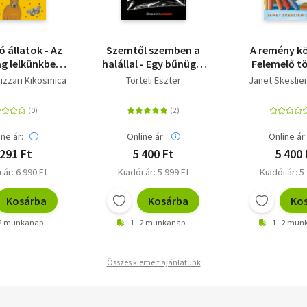
 állatok - Az
Szemtől szemben a
A remény kö
ág lelkünkben
halállal - Egy bűnügyi
Felemelő t
rchetípusai
helyszínelő megrázó
újrakezdé
izzari Kikosmica
Törteli Eszter
Janet Skeslie
történetei
kitartásró
könyvek gy
erejér
ine ár:
Online ár:
Online ár
 291 Ft
5 400 Ft
5 400 
 ár: 6 990 Ft
Kiadói ár: 5 999 Ft
Kiadói ár: 5
Kosárba
Kosárba
Ko
 2 munkanap
1 - 2 munkanap
1 - 2 mu
Összes kiemelt ajánlatunk