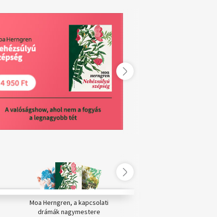
Moa Herngren, a kapcsolati
Gareth Hinds: Odüssze
drámák nagymestere
Képregény