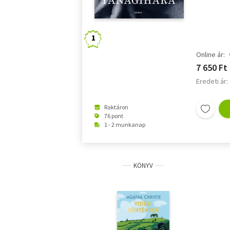
Online ár:
7 650 Ft
Eredeti ár:
Raktáron
76 pont
1 - 2 munkanap
KÖNYV