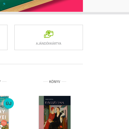
AJÁNDÉKKÁRTYA
V
KÖNYV
KÖNYV
ÚJ