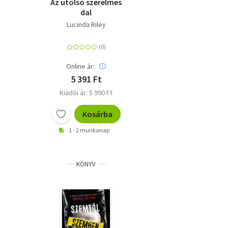
Az utolsó szerelmes
dal
Lucinda Riley
Online ár:
5 391 Ft
Kiadói ár: 5 990 Ft
Kosárba
1 - 2 munkanap
KÖNYV