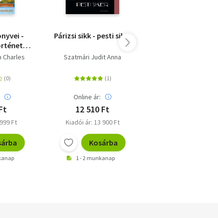
nyvei -
Párizsi sikk - pesti siker
Hajsza az elátko
örténet
fiú után
sről,
n Charles
Szatmári Judit Anna
P. G. Bell
l és a
ógyító
ől
:
Online ár:
Online ár:
Ft
12 510 Ft
4 041 Ft
 999 Ft
Kiadói ár: 13 900 Ft
Kiadói ár: 4 490 F
sárba
Kosárba
Kosárb
nkanap
1 - 2 munkanap
1 - 2 munkanap