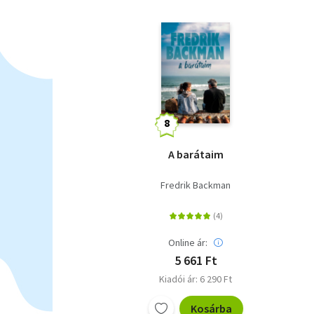
A barátaim
Fredrik Backman
Online ár:
5 661 Ft
Kiadói ár: 6 290 Ft
Kosárba