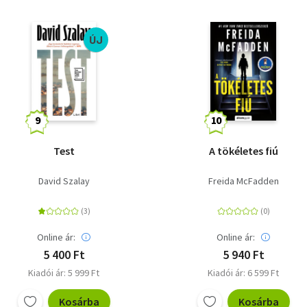
ÚJ
Test
A tökéletes fiú
David Szalay
Freida McFadden
Online ár:
Online ár:
5 400 Ft
5 940 Ft
Kiadói ár: 5 999 Ft
Kiadói ár: 6 599 Ft
Kosárba
Kosárba