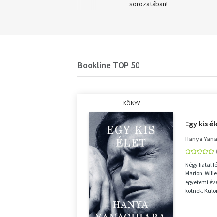
magánnyomozó
sorozatában!
Bookline TOP 50
KÖNYV
Egy kis él
Hanya Yana
Négy fiatal f
Marion, Will
egyetemi évei
kötnek. Kül
érkeznek, kü