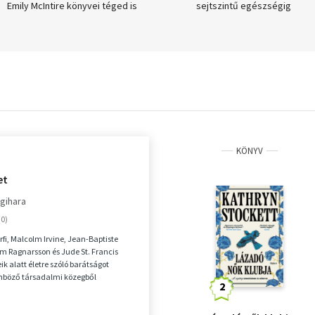
Emily McIntire könyvei téged is
sejtszintű egészségig
meghódítanak!
KÖNYV
et
gihara
érfi, Malcolm Irvine, Jean-Baptiste
em Ragnarsson és Jude St. Francis
k alatt életre szóló barátságot
önböző társadalmi közegből
lönböző...