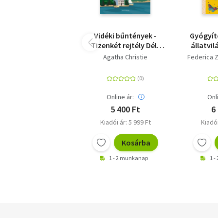
Vidéki bűntények -
Gyógyító
Tizenkét rejtély Dél-
állatvil
Angliából
élő a
Agatha Christie
Federica Z
Online ár:
Onl
5 400 Ft
6
Kiadói ár: 5 999 Ft
Kiadói
Kosárba
1 - 2 munkanap
1 -