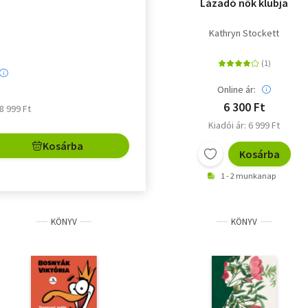
Lázadó nők klubja
Kathryn Stockett
Online ár:
6 300 Ft
 8 999 Ft
Kiadói ár: 6 999 Ft
Kosárba
Kosárba
1 - 2 munkanap
KÖNYV
KÖNYV