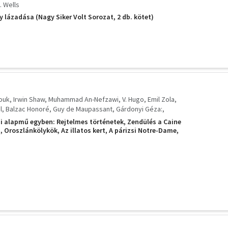
. Wells
y lázadása (Nagy Siker Volt Sorozat, 2 db. kötet)
ouk
Irwin Shaw
Muhammad An-Nefzawi
V. Hugo
Emil Zola
l
Balzac Honoré
Guy de Maupassant
Gárdonyi Géza:
Henryk
Steinbeck John
Gerald Durrell
i alapmű egyben: Rejtelmes történetek, Zendülés a Caine
icin
William Golding
E. L. Doctorow
Huxley Aldous
 Oroszlánkölykök, Az illatos kert, A párizsi Notre-Dame,
 Előttem az élet, Vörös és fekete, A tours-i plébános,
y,