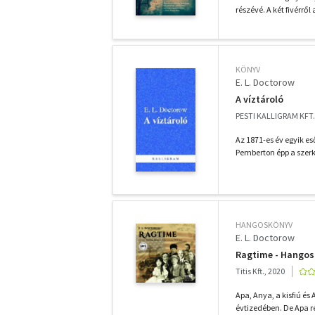
részévé. A két fivérrő
KÖNYV
E. L. Doctorow
A víztároló
PESTI KALLIGRAM KFT.
Az 1871-es év egyik eső
Pemberton épp a szerk
HANGOSKÖNYV
E. L. Doctorow
Ragtime - Hango
Titis Kft., 2020
Apa, Anya, a kisfiú és
évtizedében. De Apa ré