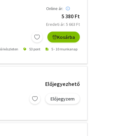
Online ár:
5 380 Ft
Eredeti ár: 5 663 Ft
Kosárba
tói készleten
53 pont
5 - 10 munkanap
Előjegyezhető
Előjegyzem