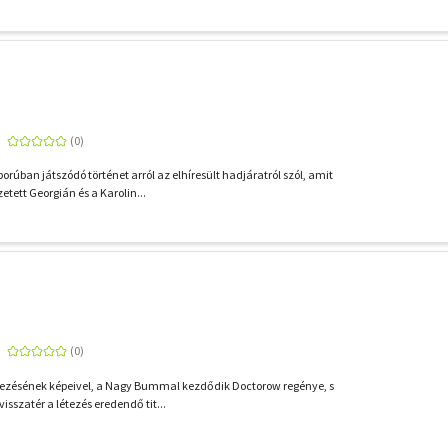
rúban játszódó történet arról az elhíresült hadjáratról szól, amit
tett Georgián és a Karolin...
kezésének képeivel, a Nagy Bummal kezdődik Doctorow regénye, s
isszatér a létezés eredendő tit...