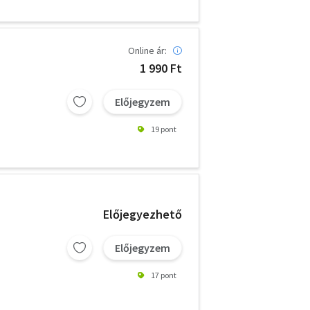
Online ár:
1 990 Ft
Előjegyzem
19 pont
Előjegyezhető
Előjegyzem
17 pont