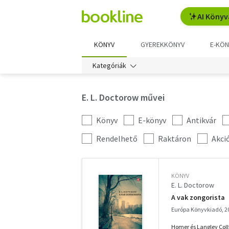
AI Könyv
KÖNYV
GYEREKKÖNYV
E-KÖN
Kategóriák
E. L. Doctorow művei
Könyv
E-könyv
Antikvár
Kategória
szűrés
További
Rendelhető
Raktáron
Akci
szűrők
KÖNYV
E. L. Doctorow
A vak zongorista
Európa Könyvkiadó, 2
Homer és Langley Coll