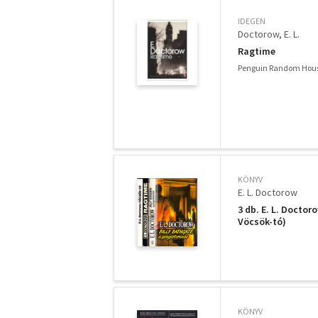
IDEGEN
Doctorow, E. L.
Ragtime
Penguin Random Hous
KÖNYV
E. L. Doctorow
3 db. E. L. Doctor
Vöcsök-tó)
KÖNYV