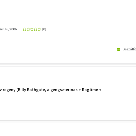
e UK, 2006
Beszállí
ov regény (Billy Bathgate, a gengszterinas + Ragtime +