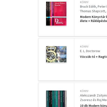
KÖNYV
Bruck Edith
Peter 
Thomas Shapcott
Modern Könyvtár k
élete + Ráklépésb
szarvas + Konyha
KÖNYV
E. L. Doctorow
Vöcsök-tó + Ragt
KÖNYV
Alekszandr Zsityin
Zsoresz és Roj M
E. L. Doctorow
Mal
10 db Modern könyv