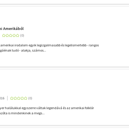
ni Amerikából
amerikai irodalom egyik legizgalmasabb és legelismertebb - rangos
agáénak tudó - alakja, számos...
016
yer halálukkal egyszerre váltak legendává és az amerikai folklór
l azóta is mindenkinek a megs...