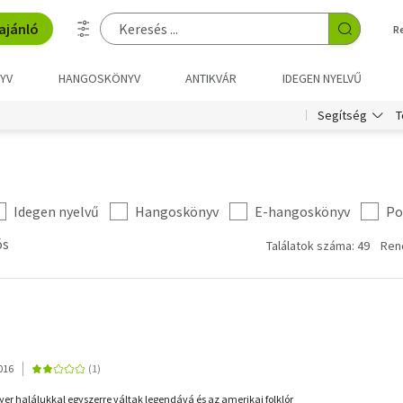
ajánló
R
YV
HANGOSKÖNYV
ANTIKVÁR
IDEGEN NYELVŰ
T
Segítség
Idegen nyelvű
Hangoskönyv
E-hangoskönyv
Po
ós
Találatok száma: 49
Ren
016
yer halálukkal egyszerre váltak legendává és az amerikai folklór