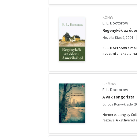
KÖNYV
E. L. Doctorow
Regénykék az éde
Novella Kiadó, 2004
E. L. Doctorow
a mai 
irodalmi díjakat is m
E-KÖNYV
E. L. Doctorow
A vak zongorista
Európa Könyvkiadó, 2
Homer és Langley Coll
részévé. A két fivérrő