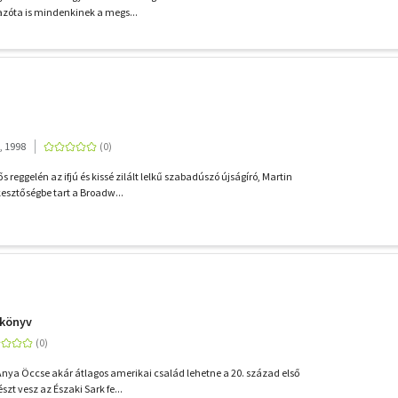
l azóta is mindenkinek a megs...
, 1998
s reggelén az ifjú és kissé zilált lelkű szabadúszó újságíró, Martin
esztőségbe tart a Broadw...
skönyv
 Anya Öccse akár átlagos amerikai család lehetne a 20. század első
szt vesz az Északi Sark fe...