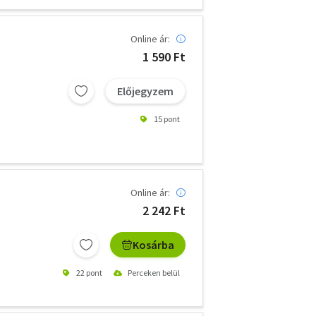
Online ár:
1 590 Ft
Előjegyzem
15 pont
Online ár:
2 242 Ft
Kosárba
22 pont
Perceken belül