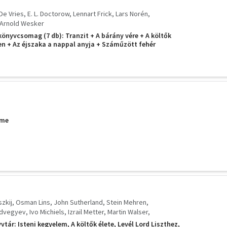
De Vries
E. L. Doctorow
Lennart Frick
Lars Norén
Arnold Wesker
önyvcsomag (7 db): Tranzit + A bárány vére + A költők
en + Az éjszaka a nappal anyja + Száműzött fehér
ime
szkij
Osman Lins
John Sutherland
Stein Mehren
edvegyev
Ivo Michiels
Izrail Metter
Martin Walser
amud Bernard
tár: Isteni kegyelem, A költők élete, Levél Lord Liszthez,