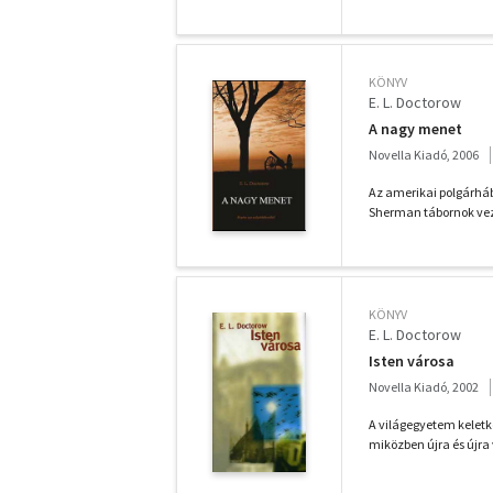
KÖNYV
E. L. Doctorow
A nagy menet
Novella Kiadó, 2006
Az amerikai polgárhábo
Sherman tábornok veze
KÖNYV
E. L. Doctorow
Isten városa
Novella Kiadó, 2002
A világegyetem kelet
miközben újra és újra v