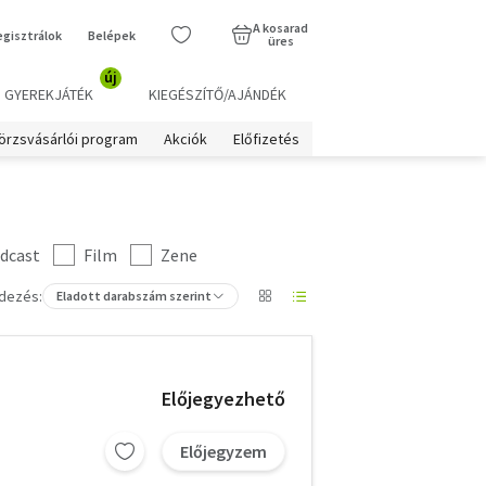
A kosarad
egisztrálok
Belépek
üres
új
GYEREKJÁTÉK
KIEGÉSZÍTŐ/AJÁNDÉK
örzsvásárlói program
Akciók
Előfizetés
dcast
Film
Zene
dezés:
Eladott darabszám szerint
Előjegyezhető
Előjegyzem