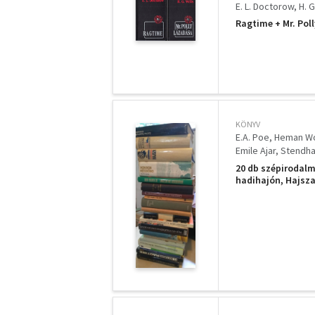
E. L. Doctorow
H. G
Ragtime + Mr. Poll
KÖNYV
E.A. Poe
Heman W
Emile Ajar
Stendha
Pu Ji
Sienkiewicz 
20 db szépirodalm
Alexandr Szolzseny
hadihajón, Hajsza,
Mouret abbé vétke,
Gyöngy kisasszon