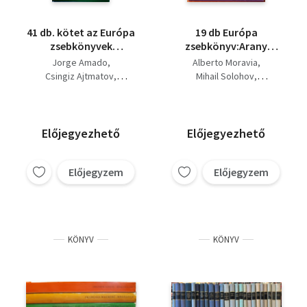
Franz Werfel
Heinrich Böll
Giuseppe Tomasi Di
41 db. kötet az Európa
19 db Európa
Lampedusa
zsebkönyvek
zsebkönyv:Arany
Maugham Somersat
sorozatból: Arany
gyümülcsök földje,
Jorge Amado
A. Kuprin
Alberto Moravia
Fjodor Gladkov
gyümölcsök földje,
Vad pálmák, Dávid
Csingiz Ajtmatov
Mihail Solohov
Anna Seghers
Csodabazár,
Király krónikája, A
Jurek Becker
Merle Robert
Páral Vladimír
Willi Bredel
L. Aragon
Zsubiabá, A versenyló
Bázeli harangok,
Pierre Boulle
Stefan Heym
Kazakevics
halála-Fehér hajó, A
Kísértések Á-tól
Julio Cortazar
Jerzy Andrzejewski
William Faulkner
hazudós Jakab, Híd a
cettig, Emberi sors,
Franz Josef Degenhardt
Mihail Sadoveanu
Jorge Amado
Előjegyezhető
Előjegyezhető
Kwai folyón,
1934, A versenyló
William Faulkner
Ajtmatov Csingiz
Makarenko
Nagyítás,Üszkös
halála, A közönyösök,
Carlos Fuentes
Roger Vailland
Jurij Scserbak
terep, Zsiványok,
Jakopil város
Előjegyzem
Előjegyzem
John Gardner
Bernard Malamud
E. Hemingway
Artemio Cruz halála, A
krónikájáról, Az első
William Golding
Alejo Carpenter
France Anatole
Nikkel-hegy, A torony-
hét esztendő, Az idő
Graham Green
Romain Rolland
Pierse Paul Read
Ivo Andric
A piramis,
háborúja
Ernest Hemingway
Eric Knight
Heinrich Böll
Sinclair Lewis
Stephan Hermlin
Gabriel García Marquez
William Faulkner
KÖNYV
KÖNYV
Anatolij Krivonoszov
Francois Mauriac
Luigi Pirandello
Siegfried Lenz
Stefan Zweig
Albert Maltz
Bernard Malamud
Borisz Vasziljev
Thomas Mann
Jean Cocteau
Francois Mauriac