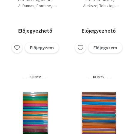
sziget I-II., Luisa San
Don I-III., Rókák a
A. Dumas
Fontane
Alekszej Tolsztoj
Felice I-II.,
szőlőben I-II., Skócia
Luigi Pirandello
Reymont
Mihail Solohov
Tévelygések-
lánya I-II., A Tibibault
A. Moravia
Ilf-Petrov
Lion Feuchtwanger
tévedések/Cécile,
család I-III., Ditte, az
Charles Dickens
Lewis Grassic Gibbon
Mattia Pascal két
ember lánya (Szürke
Émile Zola
Roger Martin DuGard
Előjegyezhető
Előjegyezhető
élete/Elbeszélések,
fény), A
Konsztantyin Szimonov
Andersen Nexö
Parasztok I-II., A
föld,Kaputt,100%,Zsubiabá
Balzac
Jorge Amado
Émile Zola
megalkuvó/Agostino,
Az alattvaló, A
Előjegyzem
Előjegyzem
Alessandro Manzoni
Curzio Malaparte
Pokolraszállás,
megalkuvó/Agostino
Aragon
Upton Sinclair
Aranyborjú, A Pickwick
Henryk Sienkiewicz
Jorge Amado
klub
Jane Austen
Panait Istrati
Heinrich Mann
Francois Mauriac
Alberto Moravia
Ilf Petrov
KÖNYV
KÖNYV
Gorkij Maxim
B. Traven
Aragon
Stefan Heym
Alekszandr Fagyejev
Dreiser
Wl. St. Reymont
Kaerel Capek
Francois Mauriac
Erich-Maria Remarque
Igor Newerly
Panait Istrati
Jack London
J. Steinbeck
Bates H. E.
Maurice Duron