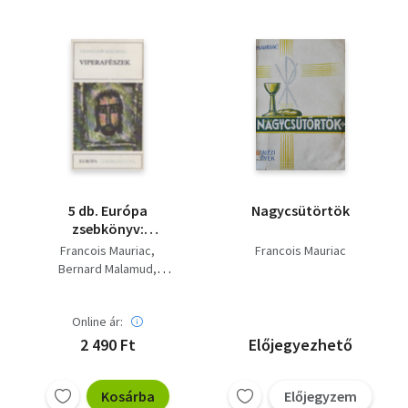
Gaius Suetonius
Tranquillus
Thomas Mann
Vaszilij Suksin
Martin Andersen Nexö
Makszim Gorkij
Thomas Hardy
Siegfried Lenz
Dino Buzzati
Luigi Pirandello
William Styron
5 db. Európa
Nagycsütörtök
Mihail Bulgakov
zsebkönyv:
Nathaniel Hawthorne
Viperafészek - Az első
Francois Mauriac
Francois Mauriac
Jonathan Swift
hét esztendő - Az idő
Bernard Malamud
Victor Hugo
George Sand
háborúja - Disneyland
Alejo Carpentier
Dygat
André Schwarz-Bart
- Fontamara
Ignazio Silone
Graham Greene
Online ár:
Stefan Heym
Boleslaw Prus
2 490 Ft
Előjegyezhető
Nyikolaj Leszkov
Alekszandr Kuprin
Kosárba
Előjegyzem
Honoré de Balzac