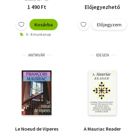
1 490 Ft
Előjegyezhető
Kosárba
Előjegyzem
6 - 8 munkanap
ANTIKVÁR
IDEGEN
Le Noeud de Viperes
A Mauriac Reader