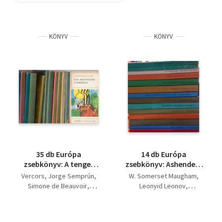
Szótár, nyelvkönyv
KÖNYV
KÖNYV
Tankönyv, segédkönyv
Társadalomtudomány
Természettudomány
Történelem
Vallás
35 db Európa
14 db Európa
zsebkönyv: A tenger
zsebkönyv: Ashenden,
csendje, A nagy
a hírszerző, Az utolsó
Vercors
Jorge Semprún
W. Somerset Maugham
utazás, Egy jóházból
kirándulás, Moszkvai
Simone de Beauvoir
Leonyid Leonov
való úrilány emlékei, A
sikátor, A szegényházi
Anna Seghers
Ilja Ehrenburg
hetedik kereszt, A zöld
vásár - A farm,
Marcel Aymé
Defoe
John Updike
kanca, A londoni
Szegény Avroszimov,
Jerzy Andrzejewski
Bulat Okudzsava