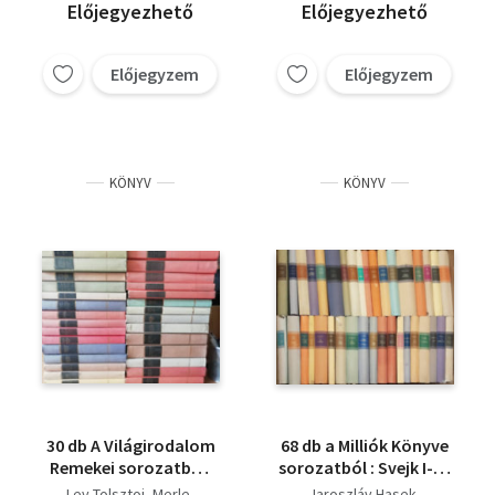
pestis, Jő, hegyeken
Új élet, Repülnek
Stefan Heym
Bernard Malamud
Előjegyezhető
Előjegyezhető
szökellve, Dávid király
lovaim - Másnap
Francois Mauriac
Dygat
Ryszard Kapuscinski
krónikája, Regények,
háború volt, A császár
Ray Rigby
Golding
Thomas Mann
Disneyland, A domb, A
- A sahinsah, Az
Előjegyzem
Előjegyzem
Érico Verissimo
Francois Mauriac
torony - A piramis, A
eastwicki
Truman Capote
O. Henry
William Golding
többi
boszorkányok, Tonio
F. Scott Fitzgerald
Kurt Vonnegut
Kröger,
John Gardner
Mihail Solohov
Siegfried Lenz
KÖNYV
KÖNYV
Stephan Hermlin
Sven Delblanc
Jorge Amado
Heinrich Böll
Raymond Radiguet
Romain Gary
Maugham
Faulkner
Victor Hugo
Stanislaw Lem
William Styron
Abe Kóbó
Carson McCullers
Mary McCarthy
Alan Sillitoe
30 db A Világirodalom
68 db a Milliók Könyve
Remekei sorozatból:
sorozatból : Svejk I-II.,
Háború és béke I-IV., A
Golgota I-II., Csendes
Lev Tolsztoj
Merle
Jaroszláv Hasek