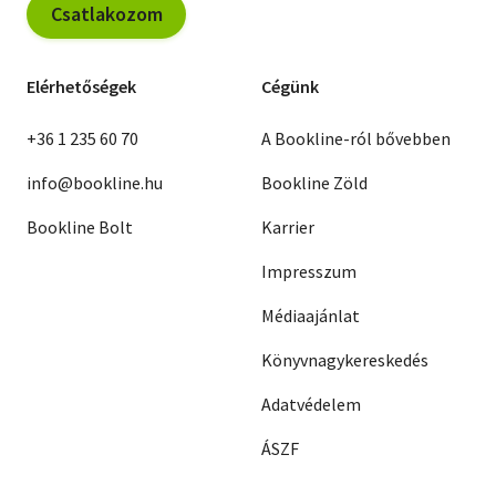
Csatlakozom
Elérhetőségek
Cégünk
+36 1 235 60 70
A Bookline-ról bővebben
info@bookline.hu
Bookline Zöld
Bookline Bolt
Karrier
Impresszum
Médiaajánlat
Könyvnagykereskedés
Adatvédelem
ÁSZF