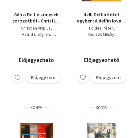
8db a Delfin könyvek
4 db Delfin kötet
sorozatból - Christian
egyben: A delfin lovasa
Vulpius: Haramiák
- Éljen a száműzetés! -
Christian Vulpius
Földes Péter
kapitánya + Astrid
Végvári legenda -
Astrid Lindgren
Padisák Mihály
Lindgren: Az ifjú
Micsoda kölykök!
Rudolf Daumann
Ewa Lach
Barabás Tibor
Ewa Lach
mesterdetektív +
Alina és Czeslaw
Rudolf Daumann:
Centkiewicz
Sárkányok nyomában
Wilhelm Hauff
Előjegyezhető
Előjegyezhető
+ Ewa Lach: Micsoda
Sir Arthur Conan Doyle
kölyök! + Alina és
R.J.McGregor
Czeslaw Centkiewicz:
Előjegyzem
Előjegyzem
Tumbó kalandjai +...
KÖNYV
KÖNYV