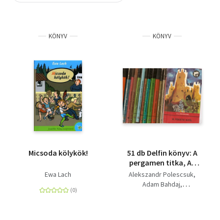
Szótár, nyelvkönyv
KÖNYV
KÖNYV
Tankönyv, segédkönyv
Társadalomtudomány
Természettudomány
Történelem
Vallás
Micsoda kölykök!
51 db Delfin könyv: A
pergamen titka, Az
ördöngös Caprioli, Mi
Ewa Lach
Alekszandr Polescsuk
legyen a borjúval? A
Adam Bahdaj
fekete sombrero, A
Lengyel Balázs
szebeni fiúk, A
Theodore Taylor
nyikorgó idegen, A
Dieter Ott
Szürke Bagoly