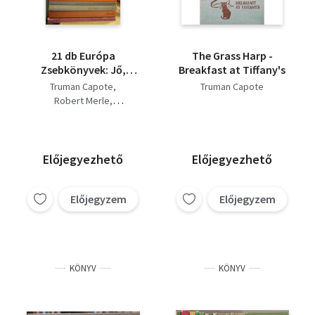
William Styron
Abe Kóbó
Carson McCullers
Mary McCarthy
Alan Sillitoe
21 db Európa
The Grass Harp -
Zsebkönyvek: Jő,
Breakfast at Tiffany's
hegyeken szökellve,
Truman Capote
Truman Capote
Hidegvérrel, Az
Robert Merle
esőkirály, Téli utazás,
Marcel Aymé
Két nap az élet,
John Updike
Életben maradtak,
Bohumil Hrabal
Julio Jurenito, A zöld
Előjegyezhető
Előjegyezhető
kanca, Simon
McKeever utazása, Az
esküvői vendég, A
Előjegyzem
Előjegyzem
szegényházi vásár-A
farm, A kék füzet,
Malomkő,
KÖNYV
KÖNYV