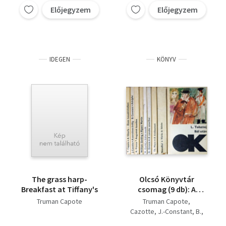
Előjegyzem
Előjegyzem
Pierre Daix
Katajev Valentyin
IDEGEN
KÖNYV
The grass harp-
Olcsó Könyvtár
Breakfast at Tiffany's
csomag (9 db): A
fűhárfa - Álom
Truman Capote
Truman Capote
luxuskivitelben + A
Cazotte, J.-Constant, B.
szerelmes ördög /
Anatole France