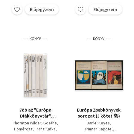
Előjegyzem
Előjegyzem
KÖNYV
KÖNYV
7db az "Európa
Európa Zsebkönyvek
Diákkönyvtár"
sorozat (3 kötet 📚)
sorozatból - Wilder:
Thornton Wilder
Goethe
Daniel Keyes
Szent Lajos király
Homérosz
Franz Kafka
Truman Capote
hídja + Goethe: Az ifjú