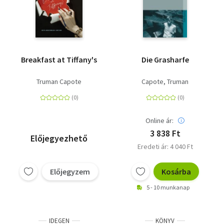
Breakfast at Tiffany's
Die Grasharfe
Truman Capote
Capote, Truman
Online ár:
3 838 Ft
Előjegyezhető
Eredeti ár: 4 040 Ft
Előjegyzem
Kosárba
5 - 10 munkanap
IDEGEN
KÖNYV