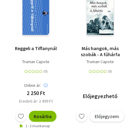
Reggeli a Tiffanynál
Más hangok, más
szobák - A fűhárfa
Truman Capote
Truman Capote
Online ár:
2 250 Ft
Előjegyezhető
Eredeti ár: 2 499 Ft
Kosárba
Előjegyzem
1 - 2 munkanap