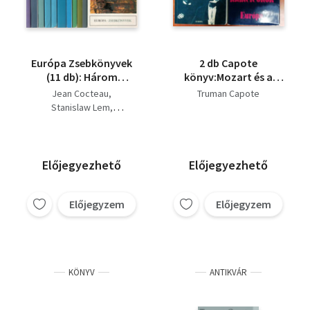
Európa Zsebkönyvek
2 db Capote
(11 db): Három
könyv:Mozart és a
kisregény (A nagy
kaméleonok +
Jean Cocteau
Truman Capote
mutatvány - A
Hidegvérrel
Stanislaw Lem
szélhámos - Vásott
Friedrich Dürrenmatt
kölykök) + Üvöltés
Stefan Heym
(Vallomások a beat-
Truman Capote
nemzedékről) +
Franz Josef Degenhardt
Előjegyezhető
Előjegyezhető
Visszatérés + Az ígéret
Alberto Moravia
+ Dávid király
Thomas Mann
krónikája +
Előjegyzem
Előjegyzem
Jorge Semprun
Hidegvérrel + Üszkös
Csingiz Ajtmatov
terep + A megvetés + ...
KÖNYV
ANTIKVÁR