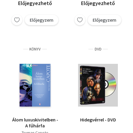
Előjegyezhető
Előjegyezhető
Előjegyzem
Előjegyzem
KÖNYV
DVD
Álom luxuskivitelben -
Hidegvérrel - DVD
A fűhárfa
Truman Capote