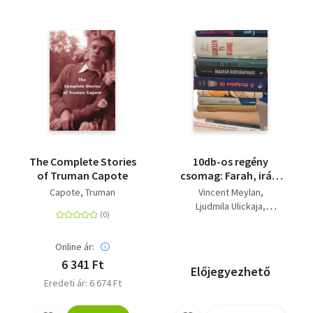
The Complete Stories
10db-os regény
of Truman Capote
csomag: Farah, iráni
hercegnő+ Daniel
Capote, Truman
Vincent Meylan
Stein,
Ljudmila Ulickaja
tolmács(védőborító
Szabó Magda
hiány)+ Katalin utca-A
Márai Sándor
szemlélők+ Eszter
Online ár:
Pierre La Mure
hagyatéka+ Moulin
Keith Laidler
Szalai Vivien
6 341 Ft
Előjegyezhető
Rouge+ A titokzatos
André Salmon
Eredeti ár: 6 674 Ft
fej+ Magyar
John Jakes
börtönpokol+
Truman Capote