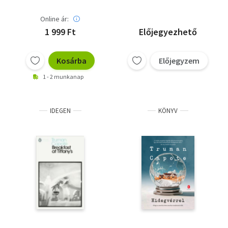
Online ár:
1 999 Ft
Előjegyezhető
Kosárba
Előjegyzem
1 - 2 munkanap
IDEGEN
KÖNYV