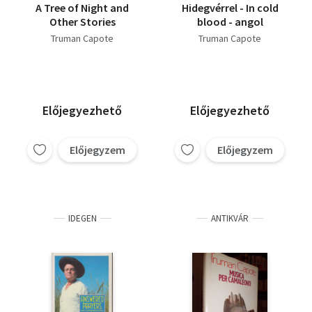
A Tree of Night and
Hidegvérrel - In cold
Other Stories
blood - angol
Truman Capote
Truman Capote
Előjegyezhető
Előjegyezhető
Előjegyzem
Előjegyzem
IDEGEN
ANTIKVÁR