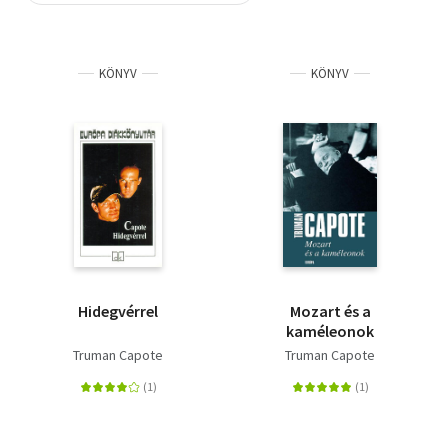
Szótár, nyelvkönyv
KÖNYV
KÖNYV
Tankönyv, segédkönyv
Társadalomtudomány
Természettudomány
Történelem
Vallás
Hidegvérrel
Mozart és a
kaméleonok
Truman Capote
Truman Capote