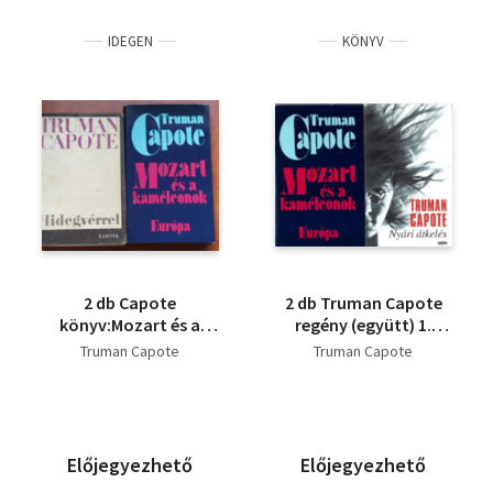
IDEGEN
KÖNYV
2 db Capote
2 db Truman Capote
könyv:Mozart és a
regény (együtt) 1.
kaméleonok
Nyári átkelés, 2.
Truman Capote
Truman Capote
+Hidegvérrel
Mozart és a
kaméleonok
Előjegyezhető
Előjegyezhető