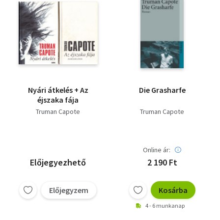
Nyári átkelés + Az
Die Grasharfe
éjszaka fája
Truman Capote
Truman Capote
Online ár:
Előjegyezhető
2 190 Ft
Előjegyzem
Kosárba
4 - 6 munkanap