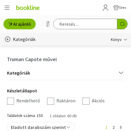
Üres
AI ajánló
Kategóriák
Könyv
Életmód, egészség
Truman Capote művei
Erotika
Kategória
Kategóriák
Gyermek- és ifjúsági
szűrés
Készletállapot
Készletállapot
Hobbi, szabadidő
szűrés
Rendelhető
Raktáron
Akciós
Irodalom
Találatok száma: 150
1 oldalon: 60 db
Művészet
Eladott darabszám szerint
1
2
3
Szakkönyv