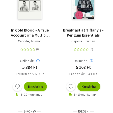
In Cold Blood - A True
Breakfast at Tiffany's -
Account of a Multiple
Penguin Essentials
Murder and its
Capote, Truman
Capote, Truman
Consequences
Online ár:
Online ár:
5 384 Ft
5 168 Ft
Eredeti ár: 5 667 Ft
Eredeti ár: 5 439 Ft
Kosárba
Kosárba
5 - 10 munkanap
5 - 10 munkanap
E-KÖNYV
IDEGEN