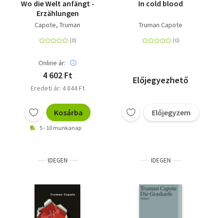
Wo die Welt anfängt -
In cold blood
Erzählungen
Capote, Truman
Truman Capote
Online ár:
4 602 Ft
Előjegyezhető
Eredeti ár: 4 844 Ft
Kosárba
Előjegyzem
5 - 10 munkanap
IDEGEN
IDEGEN