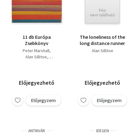
11 db Európa
The loneliness of the
Zsebkönyv
long distance runner
Peter Marshall
Alan Sillitoe
Alan Sillitoe
Fazil Iszkander
Ray Bradbury
Mihail Bulgakov
Juan Rulfo
Előjegyezhető
Előjegyezhető
Carlos Fuentes
Georges-Emmanuel
Előjegyzem
Előjegyzem
Clancier
Jurij Kazakov
Bohumil Hrabal
Slawomir Mrozek
ANTIKVÁR
IDEGEN