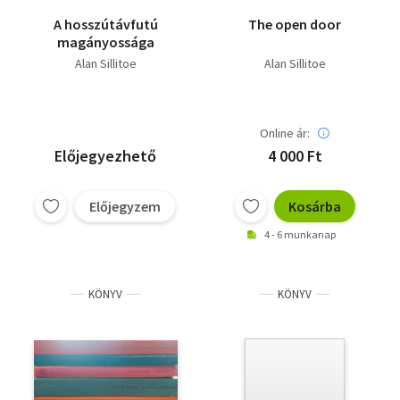
A hosszútávfutú
The open door
magányossága
Alan Sillitoe
Alan Sillitoe
Online ár:
Előjegyezhető
4 000 Ft
Előjegyzem
Kosárba
4 - 6 munkanap
KÖNYV
KÖNYV