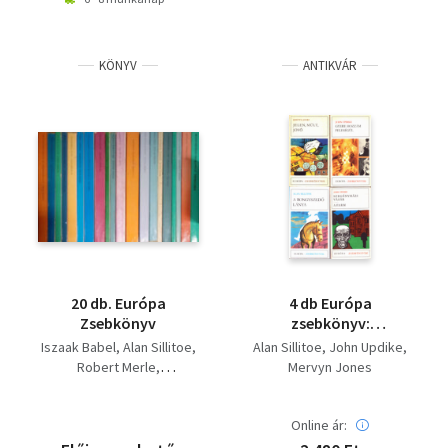
KÖNYV
ANTIKVÁR
20 db. Európa
4 db Európa
Zsebkönyv
zsebkönyv:
Szegényházi vásár+
Iszaak Babel
Alan Sillitoe
Alan Sillitoe
John Updike
Jelen, múlt, jövő+
Robert Merle
Mervyn Jones
Gyere hozzám
Ernest Hemingway
feleségül+ A
Howard Fast
rongyszedő lánya
Online ár:
Franz Josef Degenhardt
Vercors
Truman Capote