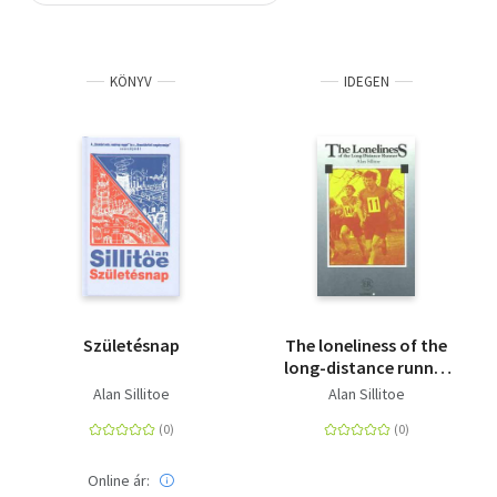
Szótár, nyelvkönyv
KÖNYV
IDEGEN
Tankönyv, segédkönyv
Társadalomtudomány
Természettudomány
Történelem
Vallás
Születésnap
The loneliness of the
long-distance runner
(Easy Readers 'D')
Alan Sillitoe
Alan Sillitoe
Online ár: