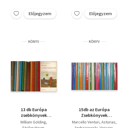
Előjegyzem
Előjegyzem
KÖNYV
KÖNYV
13 db Európa
15db az Európa
zsebkönyvek
Zsebkönyvek
sorozatból: A vörös
sorozatból: Fehér
William Golding
Marcello Venturi
Asturias
bútorszállító kocsi, A
zászló Kefalónia
Stefan Heym
Andrzejewski
Vercors