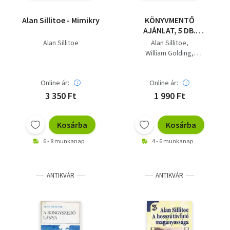
Alan Sillitoe - Mimikry
KÖNYVMENTŐ
AJÁNLAT, 5 DB.
"Európa Zsebkönyvek"
Alan Sillitoe
Alan Sillitoe
A hosszútávfutó
William Golding
magányossága, A
Max Frisch
Robert Merle
torony- A piramis,
Andre Schwarz-Bart
Homo Faber, Két nap
Online ár:
Online ár:
az élet, Igazak ivadéka
3 350 Ft
1 990 Ft
Kosárba
Kosárba
6 - 8 munkanap
4 - 6 munkanap
ANTIKVÁR
ANTIKVÁR