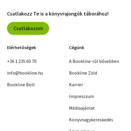
Csatlakozz Te is a könyvrajongók táborához!
Csatlakozom
Elérhetőségek
Cégünk
+36 1 235 60 70
A Bookline-ról bővebben
info@bookline.hu
Bookline Zöld
Bookline Bolt
Karrier
Impresszum
Médiaajánlat
Könyvnagykereskedés