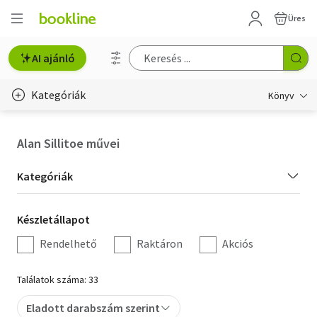
Üres
AI ajánló
Kategóriák
Könyv
Életmód, egészség
Alan Sillitoe művei
Erotika
Kategória
Kategóriák
Gyermek- és ifjúsági
szűrés
Készletállapot
Készletállapot
Hobbi, szabadidő
szűrés
Rendelhető
Raktáron
Akciós
Irodalom
Találatok száma: 33
Művészet
Eladott darabszám szerint
Szakkönyv