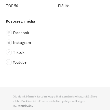
TOP 50
Elállás
Közösségi média
Facebook
Instagram
Tiktok
Youtube
Oldalaink bármely tartalmi és grafikai elemének felhasználásához
a Libri-Bookline Zrt. előzetes írásbeli engedélye szükséges.
SSL tanúsítvány