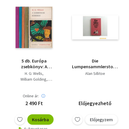
5 db. Európa
Die
zsebkönyv: A
Lumpensammlerstochter.
szerencse kerekei - A
Erzählungen III. –
H. G: Wells
Alan Sillitoe
torony/A piramis -
William Golding
Szuprpempő - A
Roald Dahl
Alan Sillitoe
rongyszedő lánya - G.
John Berger
Online ár:
2 490 Ft
Előjegyezhető
Kosárba
Előjegyzem
6 - 8 munkanap