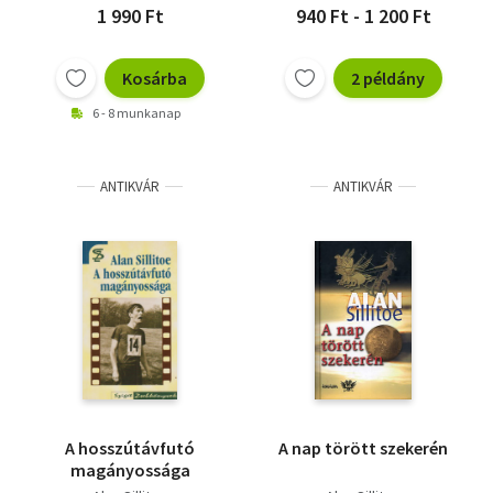
1 990 Ft
940 Ft - 1 200 Ft
Kosárba
2 példány
6 - 8 munkanap
ANTIKVÁR
ANTIKVÁR
A hosszútávfutó
A nap törött szekerén
magányossága