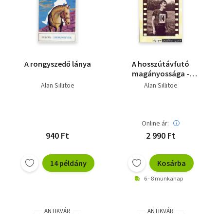
A rongyszedő lánya
A hosszútávfutó
magányossága -
Szombat este,
Alan Sillitoe
Alan Sillitoe
vasárnap reggel
Online ár:
940 Ft
2 990 Ft
14 példány
Kosárba
6 - 8 munkanap
ANTIKVÁR
ANTIKVÁR