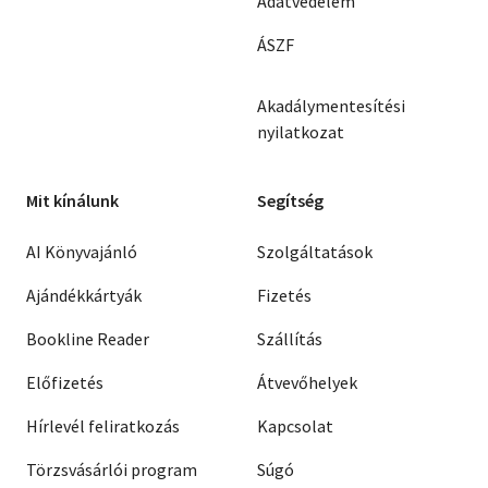
Adatvédelem
ÁSZF
Akadálymentesítési
nyilatkozat
Mit kínálunk
Segítség
AI Könyvajánló
Szolgáltatások
Ajándékkártyák
Fizetés
Bookline Reader
Szállítás
Előfizetés
Átvevőhelyek
Hírlevél feliratkozás
Kapcsolat
Törzsvásárlói program
Súgó