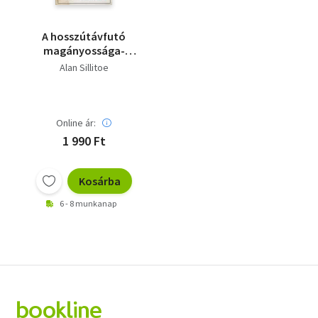
A hosszútávfutó
magányossága-
Szombat este,
Alan Sillitoe
vasárnap reggel
Online ár:
1 990 Ft
Kosárba
6 - 8 munkanap