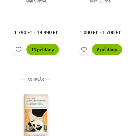
Alan Sillitoe
Alan Sillitoe
1 790 Ft - 14 990 Ft
1 000 Ft - 1 700 Ft
13 példány
6 példány
ANTIKVÁR