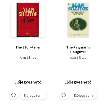
Heinrich Böll
Raymond Radiguet
Romain Gary
Maugham
Faulkner
Victor Hugo
Stanislaw Lem
William Styron
Abe Kóbó
Carson McCullers
Mary McCarthy
Alan Sillitoe
The Storyteller
The Ragman's
Daughter
Alan Sillitoe
Alan Sillitoe
Előjegyezhető
Előjegyezhető
Előjegyzem
Előjegyzem