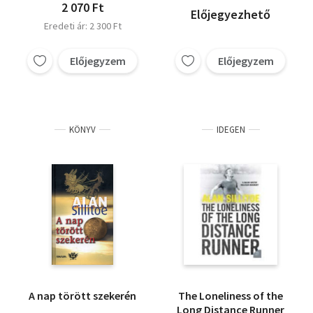
2 070 Ft
Előjegyezhető
Eredeti ár: 2 300 Ft
Előjegyzem
Előjegyzem
KÖNYV
IDEGEN
A nap törött szekerén
The Loneliness of the
Long Distance Runner