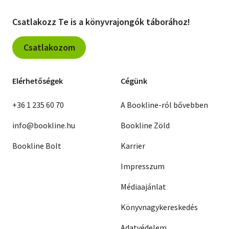
Bernard Pomerance
Bernard Malamud
Csatlakozz Te is a könyvrajongók táborához!
Ivan Slamnig
Jürg Federspiel
Fazliddin Muhammadijev
Csatlakozom
Miguel Otero Silva
Volodimir Drozd
Andrej Bitov
Elérhetőségek
Cégünk
Martin Walser
Isaac Bashevis Singer
Hermann Kant
+36 1 235 60 70
A Bookline-ról bővebben
Sumner Locke Elliott
Arcsil Szulakauri
info@bookline.hu
Bookline Zöld
Hans Carl Artmann
Raja Rao
Vlagyimir Laksin
Bookline Bolt
Karrier
John Updike
J.M.G. Le Clézio
Impresszum
Johan Borgen
Georgi Misev
Médiaajánlat
Sven Delblanc
John Barth
Zyta Oryszyn
Könyvnagykereskedés
John Schlesinger
Volker Braun
Adatvédelem