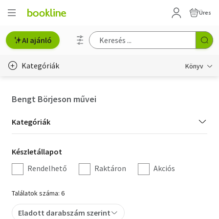
Üres
AI ajánló
Kategóriák
Könyv
Életmód, egészség
Bengt Börjeson művei
Erotika
Kategória
Kategóriák
Gyermek- és ifjúsági
szűrés
Készletállapot
Készletállapot
Hobbi, szabadidő
szűrés
Rendelhető
Raktáron
Akciós
Irodalom
Találatok száma: 6
Művészet
Eladott darabszám szerint
Szakkönyv