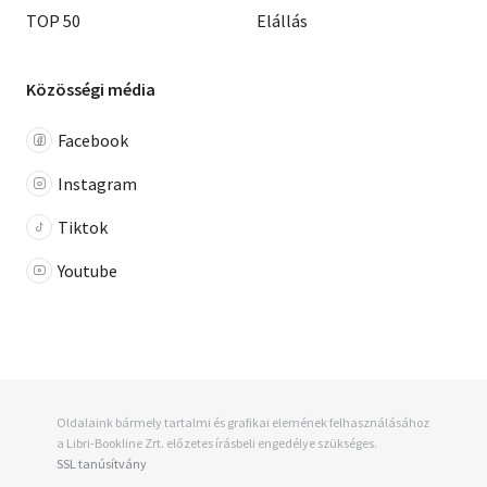
TOP 50
Elállás
Közösségi média
Facebook
Instagram
Tiktok
Youtube
Oldalaink bármely tartalmi és grafikai elemének felhasználásához
a Libri-Bookline Zrt. előzetes írásbeli engedélye szükséges.
SSL tanúsítvány