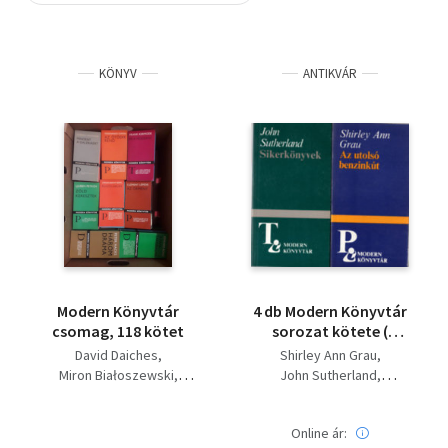
Szótár, nyelvkönyv
KÖNYV
ANTIKVÁR
Tankönyv, segédkönyv
Társadalomtudomány
Természettudomány
Történelem
Vallás
Modern Könyvtár
4 db Modern Könyvtár
csomag, 118 kötet
sorozat kötete (
együtt ) 1. Az utolsó
David Daiches
Shirley Ann Grau
benzinkút 438, 2.
Miron Białoszewski
John Sutherland
Sikerkönyvek 576, 3.
Marcos Yauri Montero
Hans Magnus
Fumarola 218 , 4. A
Lionel Trilling
Enzensberger
havannai kihallgatás
Online ár:
Jozef Puskas