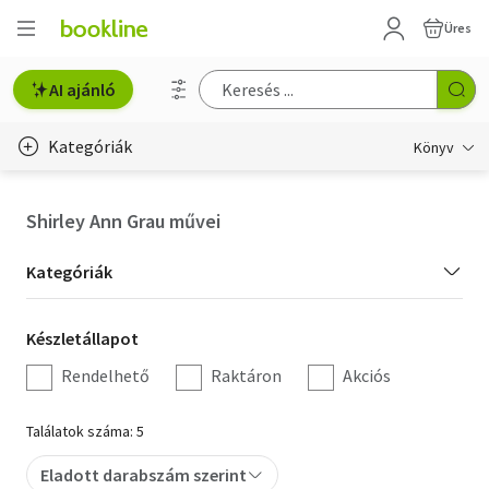
Üres
AI ajánló
Kategóriák
Könyv
Életmód, egészség
Shirley Ann Grau művei
Erotika
Kategória
Kategóriák
Gyermek- és ifjúsági
szűrés
Készletállapot
Készletállapot
Hobbi, szabadidő
szűrés
Rendelhető
Raktáron
Akciós
Irodalom
Találatok száma: 5
Művészet
Eladott darabszám szerint
Szakkönyv