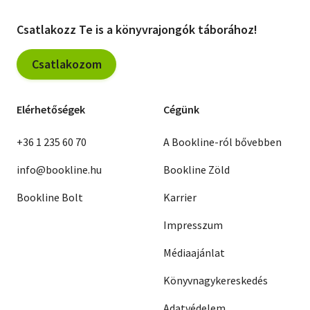
Bohdan Czeszko
Vlagyimir Szapozsnyikov
Csatlakozz Te is a könyvrajongók táborához!
Ferdinando Camon
Peter Hacks
Pascal Lainé
G. Wohmann
Csatlakozom
Ljuben Petkov
Anatolij Toboljak
H.E. Nossack
Elérhetőségek
Cégünk
Wolfgang Held
Elia Kazan
Robert Pinget
Frank Kermode
+36 1 235 60 70
A Bookline-ról bővebben
Wolfdietrich Schnurre
Stephen Poliakoff
info@bookline.hu
Bookline Zöld
Marin Sorescu
Jürgen Bernt-Bärtl
Bookline Bolt
Karrier
Impresszum
Médiaajánlat
Könyvnagykereskedés
Adatvédelem