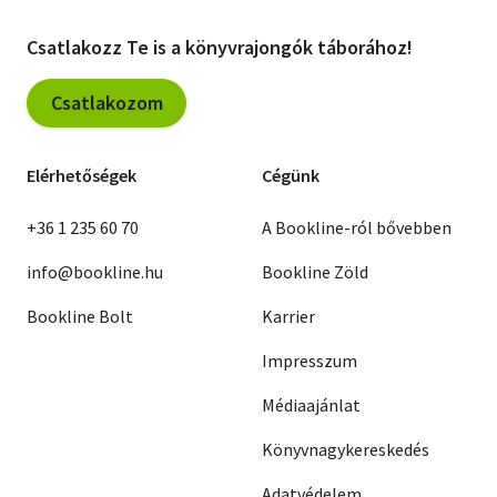
Juan Rulfo
Georges Michel
Csatlakozz Te is a könyvrajongók táborához!
Christopher Hampton
Walker Percy
Peter Hacks
Csatlakozom
Margaret Atwood
Lars Norén
Peter Nazareth
Elérhetőségek
Cégünk
Ivo Michiels
Mladen Oljaca
Lawrence Ferlinghetti
+36 1 235 60 70
A Bookline-ról bővebben
Jurij Scserbak
Veronica Porumbacu
info@bookline.hu
Bookline Zöld
David Scheinert
Guy Foissy
Bookline Bolt
Karrier
Juhani Peltonen
Oscar Lewis
Elias Canetti
Impresszum
Dürrenmatt
Volodimir Drozd
Médiaajánlat
Vaszil Bikov
Hankiss Elemér (szerk.)
Könyvnagykereskedés
Bogomil Rajnov
Jean Cayrol
Muriel Spark
Adatvédelem