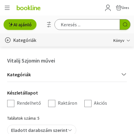
Üres
AI ajánló
Kategóriák
Könyv
Életmód, egészség
Vitalij Szjomin művei
Erotika
Kategória
Kategóriák
Gyermek- és ifjúsági
szűrés
Készletállapot
Készletállapot
Hobbi, szabadidő
szűrés
Rendelhető
Raktáron
Akciós
Irodalom
Találatok száma: 5
Művészet
Eladott darabszám szerint
Szakkönyv