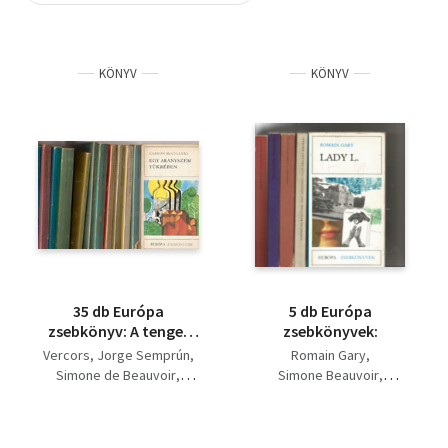
Szótár, nyelvkönyv
KÖNYV
KÖNYV
Tankönyv, segédkönyv
Társadalomtudomány
Természettudomány
Történelem
Vallás
35 db Európa
5 db Európa
zsebkönyv: A tenger
zsebkönyvek:
csendje, A nagy
Vercors
Jorge Semprún
Romain Gary
utazás, Egy jóházból
Simone de Beauvoir
Simone Beauvoir
való úrilány emlékei, A
Anna Seghers
Érico Verissimo
hetedik kereszt, A zöld
Marcel Aymé
Defoe
Anna Seghers
kanca, A londoni
Jerzy Andrzejewski
F. Scott Fitzgerald