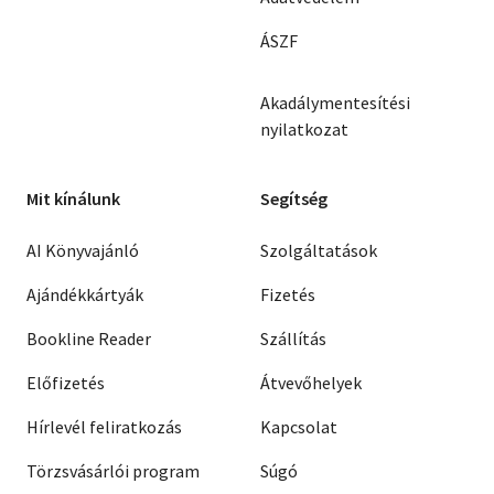
Érico Verissimo
Graciliano Ramos
ÁSZF
Anna Seghers
Bohumil Hrabal
O. Henry
Akadálymentesítési
Parise
Pierre Boulle
Slawomir Mrozek
nyilatkozat
Italo Calvino
Stephan Hermlin
Mervyn Jones
Mit kínálunk
Segítség
John Gardner
Jorge Amado
AI Könyvajánló
Szolgáltatások
Marcello Venturi
Abe Kóbó
Saul Bellow
Ajándékkártyák
Fizetés
Albert Maltz
Max Frisch
Stefan Zweig
Bookline Reader
Szállítás
John Berger
Fukazava Hicsiró
Előfizetés
Átvevőhelyek
Jean-Paul Sartre
Tadeusz Rózewicz
Hírlevél feliratkozás
Kapcsolat
Leonyid Leonov
Bernard Malamud
Törzsvásárlói program
Súgó
Ray Bradbury