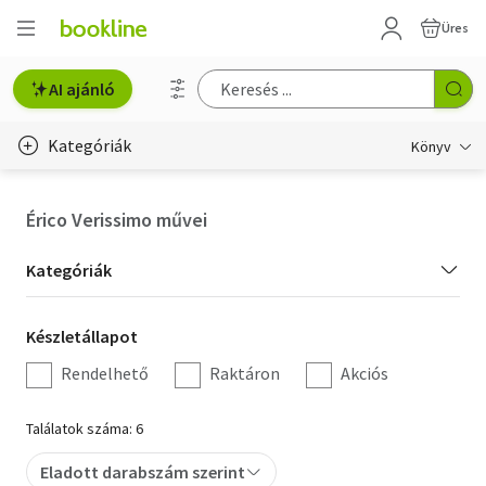
Üres
AI ajánló
Kategóriák
Könyv
Életmód, egészség
Érico Verissimo művei
Erotika
Kategória
Kategóriák
Gyermek- és ifjúsági
szűrés
Készletállapot
Készletállapot
Hobbi, szabadidő
szűrés
Rendelhető
Raktáron
Akciós
Irodalom
Találatok száma: 6
Művészet
Eladott darabszám szerint
Szakkönyv