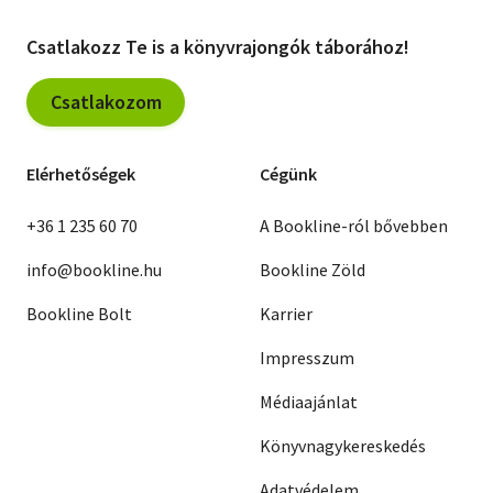
William Faulkner
Graham Greene
Csatlakozz Te is a könyvrajongók táborához!
Ray Rigby
Carson McCullers
John Cheever
Csatlakozom
Stanislaw Dygat
Mario Vargas LLosa
Philip Roth
Ehrenburg
Elérhetőségek
Cégünk
Ladislav Fuks
Druon
Robert Merle
Marcel Aymé
Capek
+36 1 235 60 70
A Bookline-ról bővebben
Rolf Hochhuth
Ellie Goulding
info@bookline.hu
Bookline Zöld
Jaroslav Hasek
Erich Maria Remarque
Bookline Bolt
Karrier
Colette
Szjomuskin
I. Grekova
Otcenasek
Impresszum
Etcherelli
Christiane Rochefort
Médiaajánlat
Daniel Keyes
Fast Howard
Pozner
Könyvnagykereskedés
Bates
Georgij Szemjonov
Ernest Hemingway
Adatvédelem