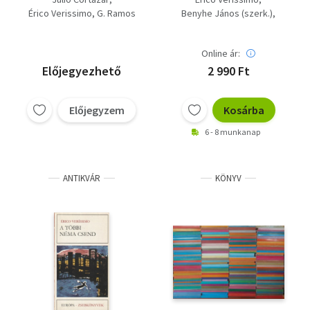
többi néma csend,
fordításában; Európa
Érico Verissimo
G. Ramos
Benyhe János (szerk.)
Ramos-Emberfarkas-
Zsebkönyvek 212.
Szalay Sándor (ford.)
Aszály
Online ár:
Előjegyezhető
2 990 Ft
Előjegyzem
Kosárba
6 - 8 munkanap
ANTIKVÁR
KÖNYV