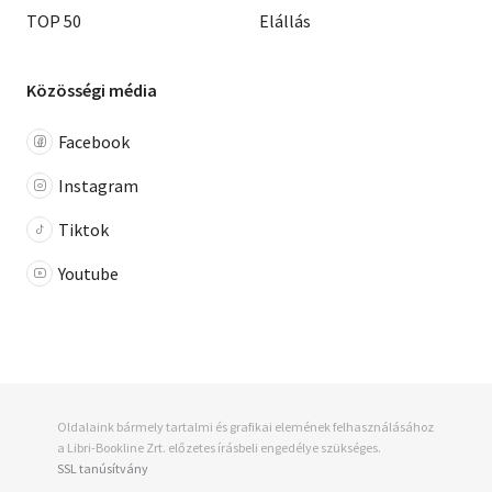
Anthony Burgess
Vercors
TOP 50
Elállás
Fazil Iszkander
Heinrich Böll
Stefan Heym
Ajtmatov Csingiz
Közösségi média
Csingiz Ajtmatov
Ignazio Silone
Anatolij Krivonoszov
Facebook
Vaszilij Suksin
Emil Manov
William Golding
Instagram
Julio Cortázar
Jerzy Kosinski
Tiktok
D. M. Thomas
Truman Capote
Maugham
Youtube
Anderson Sherwood
Jorge Semprún
Margaret Drabble
H.E.: Bates
Remarque
Asturias
Sadoveanu
Elie Wiesel
Valentin Katajev
Oldalaink bármely tartalmi és grafikai elemének felhasználásához
Andrzej Kusniewicz
a Libri-Bookline Zrt. előzetes írásbeli engedélye szükséges.
Joyce Thompson
SSL tanúsítvány
Marguerite Duras