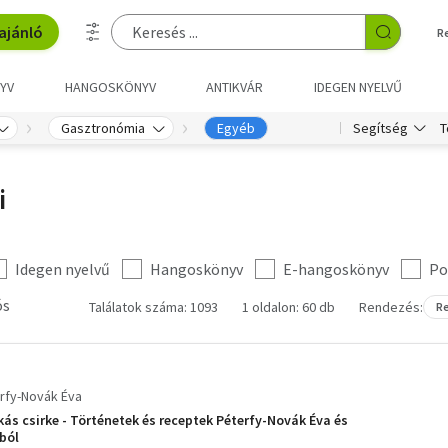
ajánló
R
YV
HANGOSKÖNYV
ANTIKVÁR
IDEGEN NYELVŰ
T
Gasztronómia
Egyéb
Segítség
i
Idegen nyelvű
Hangoskönyv
E-hangoskönyv
Po
ós
Találatok száma: 1093
1 oldalon: 60 db
Rendezés:
Re
rfy-Novák Éva
ás csirke - Történetek és receptek Péterfy-Novák Éva és
ából