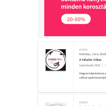
KÖNYV
Hobday, Cara
Den
A tálalás titkai
Gabo Kiadó, 2010
Hogyan kápráztassa el
válhat saját konyhájáb
KÖNYV