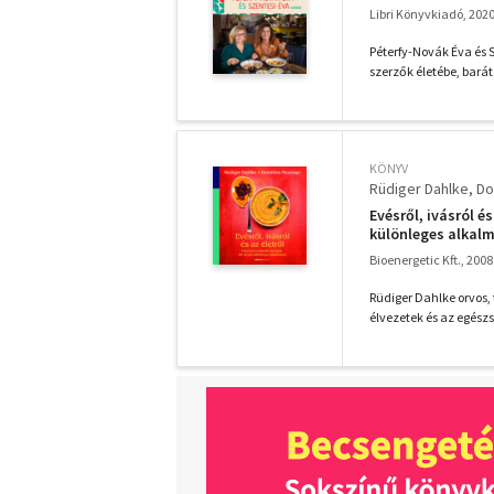
Libri Könyvkiadó, 202
Péterfy-Novák Éva és 
szerzők életébe, bará
KÖNYV
Rüdiger Dahlke
Do
Evésről, ivásról é
különleges alkal
Bioenergetic Kft., 2008
Rüdiger Dahlke orvos
élvezetek és az egés