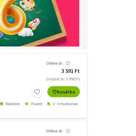
Online ár:
3 591 Ft
Eredeti ár: 3 990 Ft
Kosárba
Raktáron
35 pont
2 - 3 munkanap
Online ár: