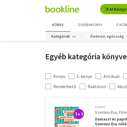
AI Könyv
KÖNYV
GYEREKKÖNYV
E-KÖN
Kategóriák
Életmód, egészség
Egyéb kategória könyve
Könyv
E-könyv
Antikvár
Kategória
szűrés
További
Rendelhető
Raktáron
Akci
szűrők
KÖNYV
Szentesi Éva
Péte
1 + 1
Damaszt és paprik
Szentesi Éva toll