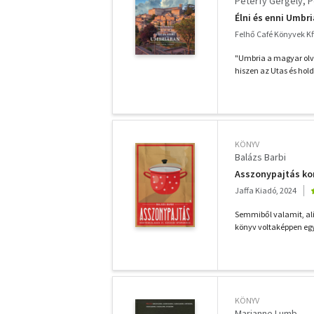
Péterfy Gergely
P
Élni és enni Umbr
Felhő Café Könyvek Kft
"Umbria a magyar olv
hiszen az Utas és hold
KÖNYV
Balázs Barbi
Asszonypajtás ko
Jaffa Kiadó, 2024
Semmiből valamit, ali
könyv voltaképpen egy
KÖNYV
Marianne Lumb