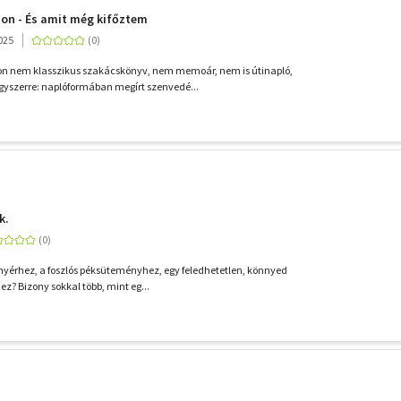
on - És amit még kifőztem
025
on nem klasszikus szakácskönyv, nem memoár, nem is útinapló,
szerre: naplóformában megírt szenvedé...
k.
kenyérhez, a foszlós péksüteményhez, egy feledhetetlen, könnyed
z? Bizony sokkal több, mint eg...