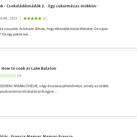
ek - Csokoládéimádók 2. - Egy cukormázas örökkön-
 Kft., 2015
nda visszatér, és készen állnak, hogy elkezdjék közös életüket. De vajon
Túl egy pokoli leá...
 - How to cook at Lake Balaton
DVENC NYARALÓHELYE, négy évszakos pihenőhelye, amely az utóbbi
asztronómiai kínálatával és egyre ...
tár - Francia-Magyar, Magyar-Francia