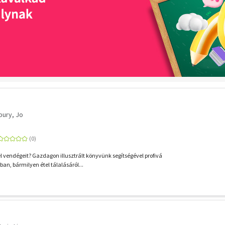
bury, Jo
 vendégeit? Gazdagon illusztrált könyvünk segítségével profivá
an, bármilyen étel tálalásáról...