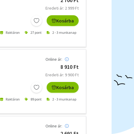
2 700 Ft
Eredeti ár: 2 999 Ft
Kosárba
Raktáron
27 pont
2 - 3 munkanap
Online ár:
8 910 Ft
Eredeti ár: 9 900 Ft
Kosárba
Raktáron
89 pont
2 - 3 munkanap
Online ár:
2 691 Ft