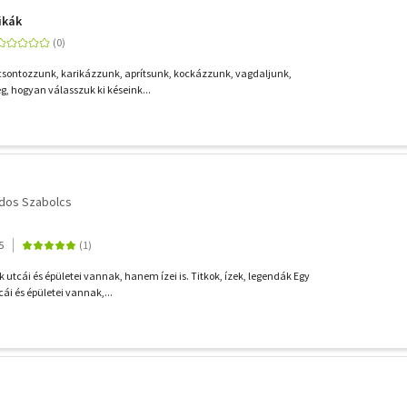
ikák
csontozzunk, karikázzunk, aprítsunk, kockázzunk, vagdaljunk,
g, hogyan válasszuk ki késeink...
dos Szabolcs
5
utcái és épületei vannak, hanem ízei is. Titkok, ízek, legendák Egy
i és épületei vannak,...