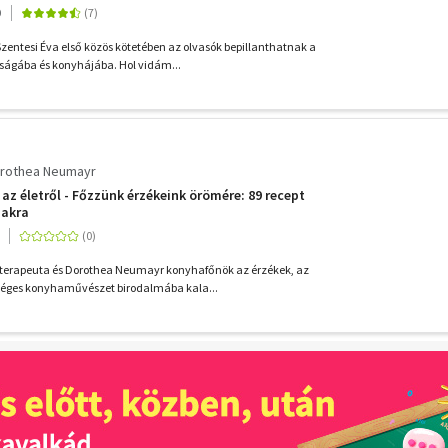
0
Szentesi Éva első közös kötetében az olvasók bepillanthatnak a
tságába és konyhájába. Hol vidám...
rothea Neumayr
s az életről - Főzzünk érzékeink örömére: 89 recept
makra
, terapeuta és Dorothea Neumayr konyhafőnök az érzékek, az
zséges konyhaművészet birodalmába kala...