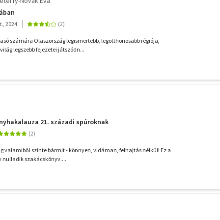
éterfy-Novák Éva
iában
., 2024
asó számára Olaszország legismertebb, legotthonosabb régiója,
világ legszebb fejezetei játszódn...
nyhakalauza 21. századi spúroknak
g valamiből szinte bármit - könnyen, vidáman, felhajtás nélkül! Ez a
 nulladik szakácskönyv....