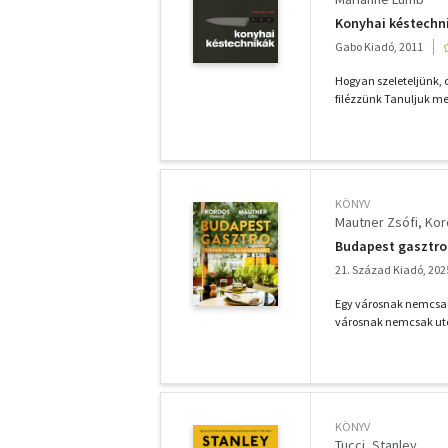
Konyhai késtechn
Gabo Kiadó, 2011
Hogyan szeleteljünk, 
filézzünk Tanuljuk me
KÖNYV
Mautner Zsófi
Kor
Budapest gasztro
21. Század Kiadó, 202
Egy városnak nemcsak 
városnak nemcsak utcá
KÖNYV
Tucci, Stanley