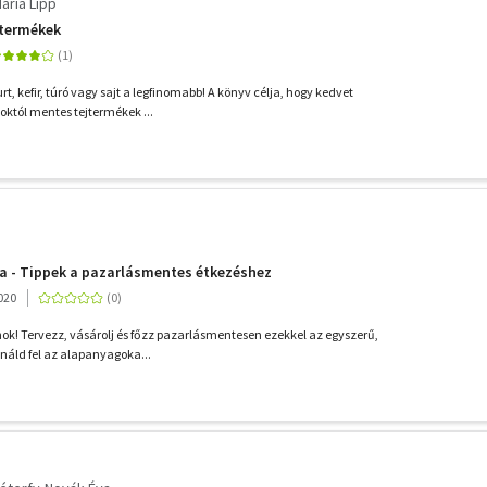
aria Lipp
jtermékek
rt, kefir, túró vagy sajt a legfinomabb! A könyv célja, hogy kedvet
któl mentes tejtermékek ...
a - Tippek a pazarlásmentes étkezéshez
020
nok! Tervezz, vásárolj és főzz pazarlásmentesen ezekkel az egyszerű,
ználd fel az alapanyagoka...