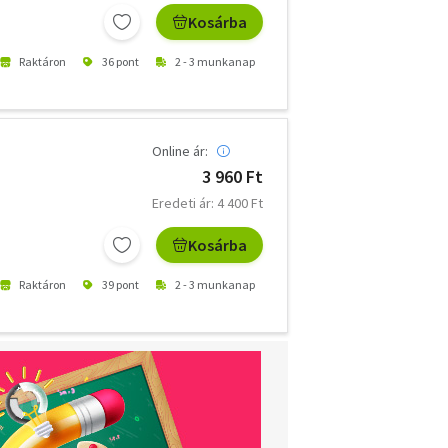
Kosárba
Raktáron
36 pont
2 - 3 munkanap
Online ár:
3 960 Ft
Eredeti ár: 4 400 Ft
Kosárba
Raktáron
39 pont
2 - 3 munkanap