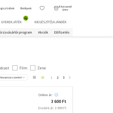
A kosarad
egisztrálok
Belépek
üres
új
GYEREKJÁTÉK
KIEGÉSZÍTŐ/AJÁNDÉK
örzsvásárlói program
Akciók
Előfizetés
dcast
Film
Zene
1
2
3
levancia szerint
Online ár:
3 600 Ft
Eredeti ár: 3 999 Ft