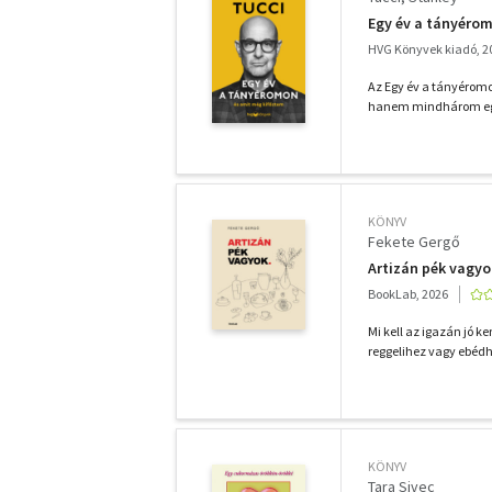
Egy év a tányérom
HVG Könyvek kiadó, 2
Az Egy év a tányérom
hanem mindhárom egy
KÖNYV
Fekete Gergő
Artizán pék vagyo
BookLab, 2026
Mi kell az igazán jó 
reggelihez vagy ebédhe
KÖNYV
Tara Sivec