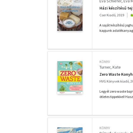
Eva Schiefer
Eva M
Házi készítésű te
Cser Kiadó, 2019
A saját készítésű joghu
kapjunk adalékanyago
KÖNYV
Turner, Kate
Zero Waste Konyh
HVG Könyvek kiadó, 2
Legyél zero waste baj
ötletes tippekkel! Has
KÖNYV