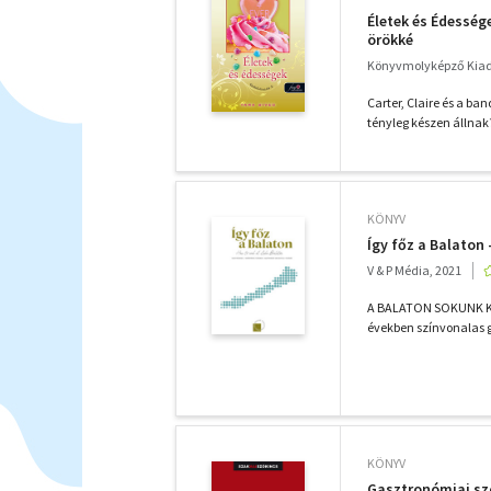
Életek és Édesség
örökké
Könyvmolyképző Kiadó
Carter, Claire és a ba
tényleg készen állnak? 
KÖNYV
Így főz a Balaton
V & P Média, 2021
A BALATON SOKUNK KE
években színvonalas g
KÖNYV
Gasztronómiai szó