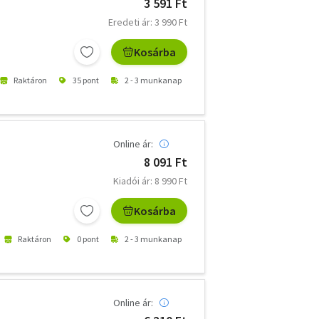
3 591 Ft
Eredeti ár: 3 990 Ft
Kosárba
Raktáron
35 pont
2 - 3 munkanap
Online ár:
8 091 Ft
Kiadói ár: 8 990 Ft
Kosárba
Raktáron
0 pont
2 - 3 munkanap
Online ár: