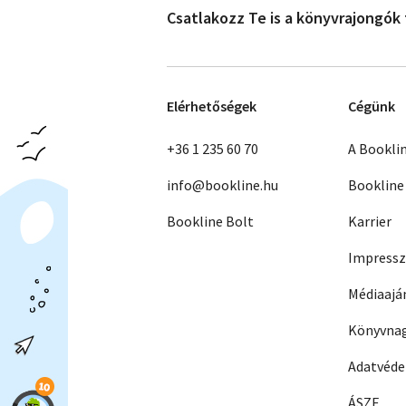
Csatlakozz Te is a könyvrajongók
Elérhetőségek
Cégünk
+36 1 235 60 70
A Bookli
info@bookline.hu
Bookline
Bookline Bolt
Karrier
Impress
Médiaajá
Könyvnag
Adatvéd
ÁSZF