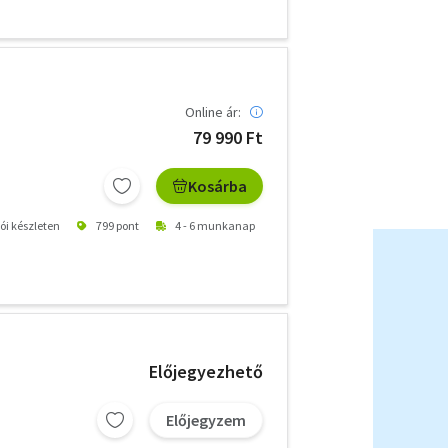
Online ár:
79 990 Ft
Kosárba
tói készleten
799 pont
4 - 6 munkanap
Előjegyezhető
Előjegyzem