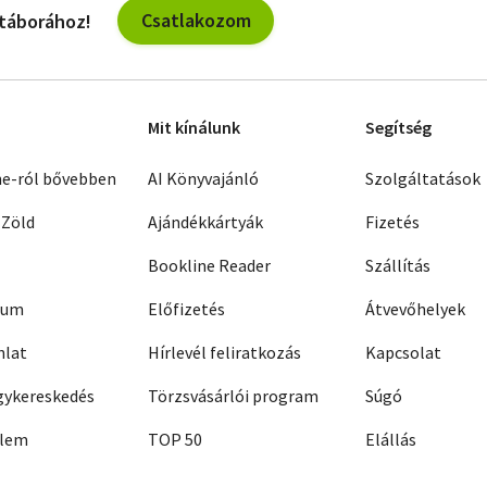
Csatlakozom
 táborához!
Mit kínálunk
Segítség
ne-ról bővebben
AI Könyvajánló
Szolgáltatások
 Zöld
Ajándékkártyák
Fizetés
Bookline Reader
Szállítás
zum
Előfizetés
Átvevőhelyek
nlat
Hírlevél feliratkozás
Kapcsolat
ykereskedés
Törzsvásárlói program
Súgó
elem
TOP 50
Elállás