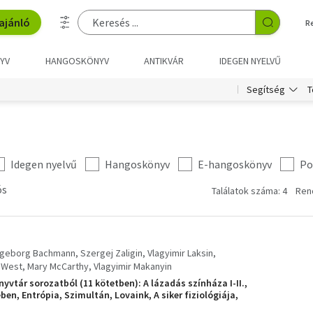
ajánló
R
YV
HANGOSKÖNYV
ANTIKVÁR
IDEGEN NYELVŰ
T
Segítség
Idegen nyelvű
Hangoskönyv
E-hangoskönyv
Po
ós
Találatok száma: 4
Ren
ngeborg Bachmann
Szergej Zaligin
Vlagyimir Laksin
k West
Mary McCarthy
Vlagyimir Makanyin
yvtár sorozatból (11 kötetben): A lázadás színháza I-II.,
en, Entrópia, Szimultán, Lovaink, A siker fiziológiája,
is, Válság és kritika, Medina, Lazítás