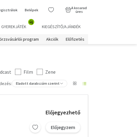
A kosarad
egisztrálok
Belépek
üres
új
GYEREKJÁTÉK
KIEGÉSZÍTŐ/AJÁNDÉK
örzsvásárlói program
Akciók
Előfizetés
dcast
Film
Zene
dezés:
Eladott darabszám szerint
Előjegyezhető
Előjegyzem