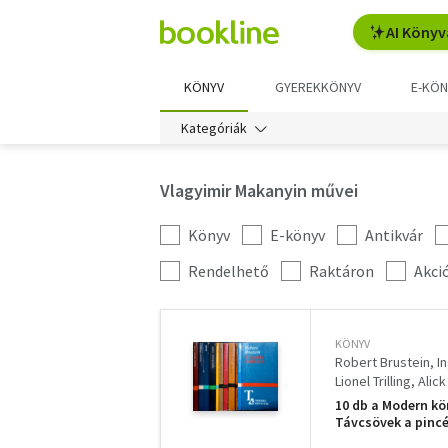
AI Könyv
KÖNYV
GYEREKKÖNYV
E-KÖN
Kategóriák
Vlagyimir Makanyin művei
Könyv
E-könyv
Antikvár
Kategória
szűrés
További
Rendelhető
Raktáron
Akci
szűrők
KÖNYV
Robert Brustein
I
Lionel Trilling
Alic
10 db a Modern kön
Távcsövek a pincéb
Művészet és neuróz