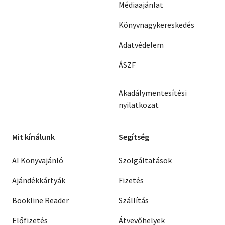
George Steiner
Médiaajánlat
Miedzyrzecki
Ken Kesey
Romualdas Lankaiskas
Könyvnagykereskedés
Józef Kozielecki
Vlagyimir Krupin
Adatvédelem
Gore Vidal
Christopher Lasch
ÁSZF
Robert Bolt
Sara Lidman
Ernst Jandl
Akadálymentesítési
Félicien Marceau
Vlagyimir Makanyin
nyilatkozat
Karl Krolow
Anar
Julij Krelin
D.B. Mokasi
Andrej Voznyeszenszkij
Mit kínálunk
Segítség
Miodrag Bulatovic
John Banville
AI Könyvajánló
Szolgáltatások
Juha Vakkuri
Ezekiel Mphahlele
Ajándékkártyák
Fizetés
Ryszard Kapuscinski
Henny Jahnn Hans
Bookline Reader
Szállítás
Borislav Pekic
Peter Rosei
Előfizetés
Átvevőhelyek
Jacques Audiberti