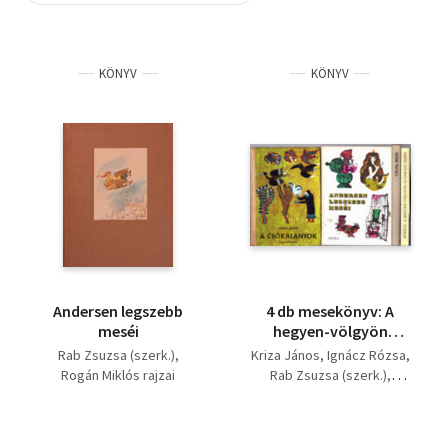
Szótár, nyelvkönyv
KÖNYV
KÖNYV
Tankönyv, segédkönyv
Társadalomtudomány
Természettudomány
Történelem
Vallás
Andersen legszebb
4 db mesekönyv: A
meséi
hegyen-völgyön
szánkozó diófa, Csupa
Rab Zsuzsa (szerk.)
Kriza János
Ignácz Rózsa
mese, Andersen
Rogán Miklós rajzai
Rab Zsuzsa (szerk.)
legszebb meséi, A
Hárs László (szerk)
csókalányok