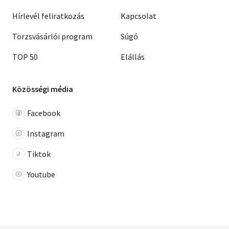
Boris Vian
Mati Unt
Hírlevél feliratkozás
Kapcsolat
Tankred Dorst
John Berger
Törzsvásárlói program
Súgó
Márton László (válogatta)
I. B. Singer
TOP 50
Elállás
Jacques Folch-Ribas
André Pieyre de
Mandiargues
Közösségi média
Rab Zsuzsa (szerk.)
Vang Meng
Facebook
Instagram
Tiktok
Youtube