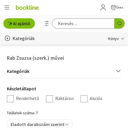
Üres
AI ajánló
Kategóriák
Könyv
Életmód, egészség
Rab Zsuzsa (szerk.) művei
Erotika
Kategória
Kategóriák
Gyermek- és ifjúsági
szűrés
Készletállapot
Készletállapot
Hobbi, szabadidő
szűrés
Rendelhető
Raktáron
Akciós
Irodalom
Találatok száma: 7
Művészet
Eladott darabszám szerint
Szakkönyv