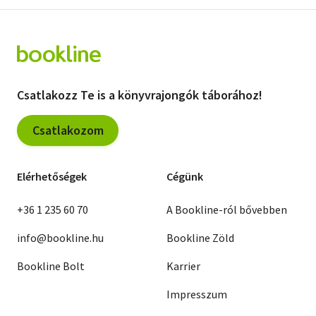
Michel Butor
Joseph Heller
Jean Raspail
Georges Perec
César López
Gabriel Okara
Csatlakozz Te is a könyvrajongók táborához!
Robert Escarpit
Franz Fühmann
Stanislaw Zielinski
Csatlakozom
Roger Ikor
Susan Sontag
Ingeborg Bachmann
Meunier, J.-Savarin, A.M.
Elérhetőségek
Cégünk
Sylvia Plath
Miroslav Krleza
Somlyó Görgy
+36 1 235 60 70
A Bookline-ról bővebben
Natig Raszul-Zade
Kazys Saja
info@bookline.hu
Bookline Zöld
Robert Brustein
Barrie Stavis
Bookline Bolt
Karrier
Marek Pakcinski
Peter Shaffer
Impresszum
Edward Stachura