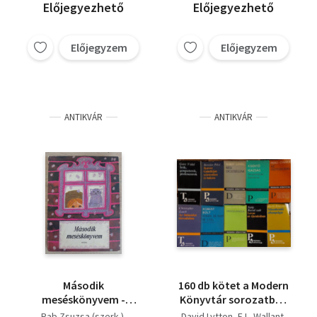
Előjegyezhető
Előjegyezhető
Előjegyzem
Előjegyzem
ANTIKVÁR
ANTIKVÁR
Második
160 db kötet a Modern
meséskönyvem -
Könyvtár sorozatból:
Mesék, versek és verses
Aragon beszélget
Rab Zsuzsa (szerk.)
David Lytton
E.L. Wallant