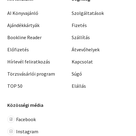
Margaret Atwood
Lars Norén
AI Könyvajánló
Szolgáltatások
Peter Nazareth
Ivo Michiels
Ajándékkártyák
Fizetés
Mladen Oljaca
Lawrence Ferlinghetti
Bookline Reader
Szállítás
Jurij Scserbak
Veronica Porumbacu
Előfizetés
Átvevőhelyek
David Scheinert
Guy Foissy
Hírlevél feliratkozás
Kapcsolat
Juhani Peltonen
Oscar Lewis
Elias Canetti
Törzsvásárlói program
Súgó
Dürrenmatt
Volodimir Drozd
TOP 50
Elállás
Vaszil Bikov
Hankiss Elemér (szerk.)
Bogomil Rajnov
Közösségi média
Jean Cayrol
Muriel Spark
Michel Butor
Joseph Heller
Facebook
Jean Raspail
Georges Perec
Instagram