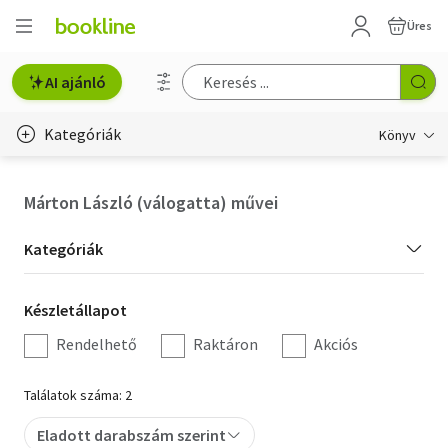
Üres
AI ajánló
Kategóriák
Könyv
Életmód, egészség
Márton László (válogatta) művei
Erotika
Kategória
Kategóriák
Gyermek- és ifjúsági
szűrés
Készletállapot
Készletállapot
Hobbi, szabadidő
szűrés
Rendelhető
Raktáron
Akciós
Irodalom
Találatok száma: 2
Művészet
Eladott darabszám szerint
Szakkönyv