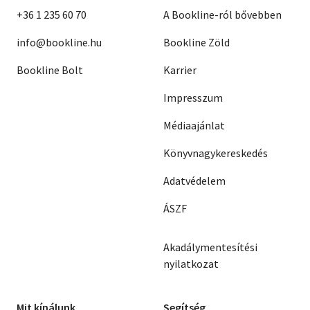
Edmund Wilson
+36 1 235 60 70
A Bookline-ról bővebben
Robert Lowell
Jack Holland
info@bookline.hu
Bookline Zöld
Michel Jobert
Arcsil Szulakauri
Bookline Bolt
Karrier
Tótfalusi István
(Válogatta)
Impresszum
Vardkesz Petroszjan
Edward Albee
Médiaajánlat
Piero Chiara
Shirley Jackson
Könyvnagykereskedés
J. D. Salinger
Vaszilisz Vaszilikosz
Adatvédelem
Valerij Popov
Marguerite Duras
ÁSZF
Aziz Nesin
Osman Lins
Leif Panduro
P. O. Enquist
Akadálymentesítési
Juan Rulfo
Georges Michel
nyilatkozat
Christopher Hampton
Walker Percy
Peter Hacks
Mit kínálunk
Segítség