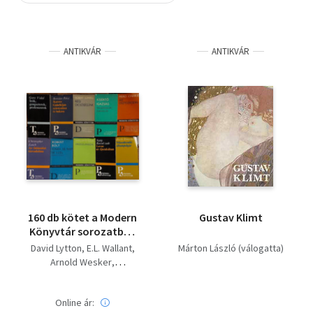
Szótár, nyelvkönyv
ANTIKVÁR
ANTIKVÁR
Tankönyv, segédkönyv
Társadalomtudomány
Természettudomány
Történelem
Vallás
160 db kötet a Modern
Gustav Klimt
Könyvtár sorozatból:
Aragon beszélget
David Lytton
E.L. Wallant
Márton László (válogatta)
Dominique Arbannal,
Arnold Wesker
Kapuk, Fejezetek
Mario Soldati
Jaropil város
Vitalij Szjomin
krónikájából,
Online ár:
Szergej Zaligin