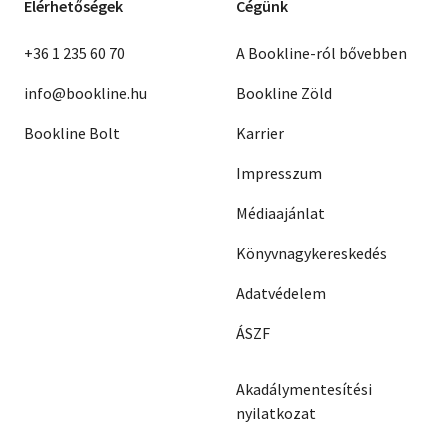
Elérhetőségek
Cégünk
+36 1 235 60 70
A Bookline-ról bővebben
info@bookline.hu
Bookline Zöld
Bookline Bolt
Karrier
Impresszum
Médiaajánlat
Könyvnagykereskedés
Adatvédelem
ÁSZF
Akadálymentesítési
nyilatkozat