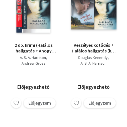
2 db. krimi (Halálos
Veszélyes kötődés +
hallgatás + Ahogy
Halálos hallgatás (két
vesszük)
mű)
A. S. A. Harrison
Douglas Kennedy
Andrew Gross
A. S. A. Harrison
Előjegyezhető
Előjegyezhető
Előjegyzem
Előjegyzem