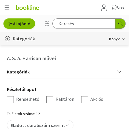
Üres
AI ajánló
Kategóriák
Könyv
Életmód, egészség
A. S. A. Harrison művei
Erotika
Kategória
Kategóriák
Gyermek- és ifjúsági
szűrés
Készletállapot
Készletállapot
Hobbi, szabadidő
szűrés
Rendelhető
Raktáron
Akciós
Irodalom
Találatok száma: 12
Művészet
Eladott darabszám szerint
Szakkönyv