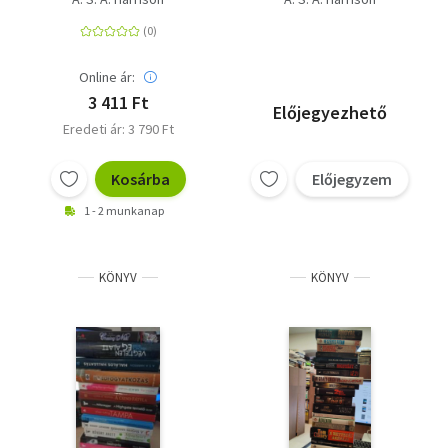
Online ár:
3 411 Ft
Előjegyezhető
Eredeti ár: 3 790 Ft
Kosárba
Előjegyzem
1 - 2 munkanap
KÖNYV
KÖNYV