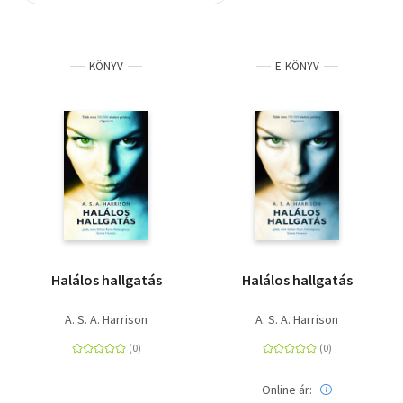
Szótár, nyelvkönyv
KÖNYV
E-KÖNYV
Tankönyv, segédkönyv
Társadalomtudomány
Természettudomány
Történelem
Vallás
Halálos hallgatás
Halálos hallgatás
A. S. A. Harrison
A. S. A. Harrison
Online ár: