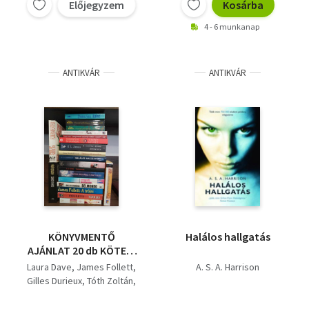
Előjegyzem
Kosárba
4 - 6 munkanap
ANTIKVÁR
ANTIKVÁR
KÖNYVMENTŐ
Halálos hallgatás
AJÁNLAT 20 db KÖTET:
A válás ünnepe+
Laura Dave
James Follett
A. S. A. Harrison
Torus+ A trójai+
Gilles Durieux
Tóth Zoltán
Belmondo+ Angyali
A. J. Cronin
G. J. Goth
küldetés+ Réztábla a
Jennifer Lash