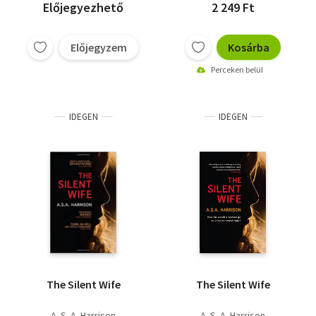
Előjegyezhető
2 249 Ft
Előjegyzem
Kosárba
Perceken belül
IDEGEN
IDEGEN
The Silent Wife
The Silent Wife
A. S. A. Harrison
A. S. A. Harrison