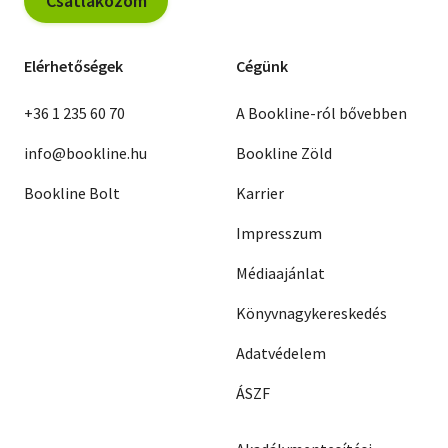
Csatlakozom
Elérhetőségek
Cégünk
+36 1 235 60 70
A Bookline-ról bővebben
info@bookline.hu
Bookline Zöld
Bookline Bolt
Karrier
Impresszum
Médiaajánlat
Könyvnagykereskedés
Adatvédelem
ÁSZF