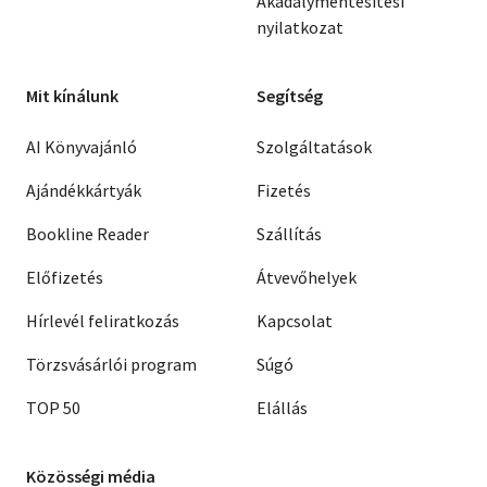
Akadálymentesítési
nyilatkozat
Mit kínálunk
Segítség
AI Könyvajánló
Szolgáltatások
Ajándékkártyák
Fizetés
Bookline Reader
Szállítás
Előfizetés
Átvevőhelyek
Hírlevél feliratkozás
Kapcsolat
Törzsvásárlói program
Súgó
TOP 50
Elállás
Közösségi média