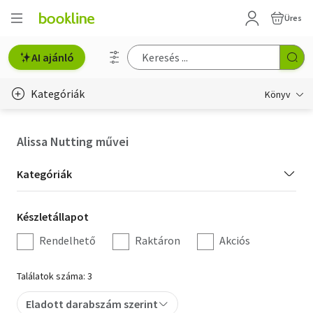
Üres
AI ajánló
Kategóriák
Könyv
Életmód, egészség
Alissa Nutting művei
Erotika
Kategória
Kategóriák
Gyermek- és ifjúsági
szűrés
Készletállapot
Készletállapot
Hobbi, szabadidő
szűrés
Rendelhető
Raktáron
Akciós
Irodalom
Találatok száma: 3
Művészet
Eladott darabszám szerint
Szakkönyv