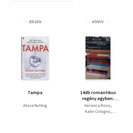
Szótár, nyelvkönyv
IDEGEN
KÖNYV
Tankönyv, segédkönyv
Társadalomtudomány
Természettudomány
Történelem
Vallás
Tampa
14db romantikus
regény egyben:
Végtelen ég alatt +
Alissa Nutting
Veronica Rossi
Hogyan szeress? + Én,
Katie Cotugno
a férjem és ő +
Catherine Alliott
Boldogság + Mindjárt
Denis Robert
harminc + A férjem
Kőváry Anett