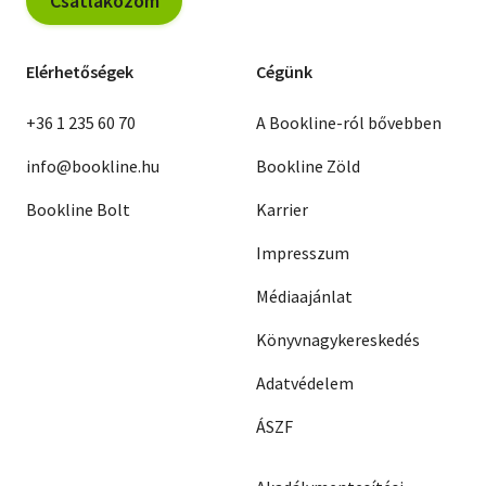
Csatlakozom
Elérhetőségek
Cégünk
+36 1 235 60 70
A Bookline-ról bővebben
info@bookline.hu
Bookline Zöld
Bookline Bolt
Karrier
Impresszum
Médiaajánlat
Könyvnagykereskedés
Adatvédelem
ÁSZF