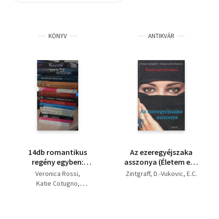
Szótár, nyelvkönyv
KÖNYV
ANTIKVÁR
Tankönyv, segédkönyv
Társadalomtudomány
Természettudomány
Történelem
Vallás
14db romantikus
Az ezeregyéjszaka
regény egyben:
asszonya (Életem egy
Végtelen ég alatt +
háremben)
Veronica Rossi
Zintgraff, D.-Vukovic, E.C.
Hogyan szeress? + Én,
Katie Cotugno
a férjem és ő +
Catherine Alliott
Boldogság + Mindjárt
Denis Robert
harminc + A férjem
Kőváry Anett