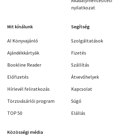
Akadálymentesítési
nyilatkozat
Mit kínálunk
Segítség
AI Könyvajánló
Szolgáltatások
Ajándékkártyák
Fizetés
Bookline Reader
Szállítás
Előfizetés
Átvevőhelyek
Hírlevél feliratkozás
Kapcsolat
Törzsvásárlói program
Súgó
TOP 50
Elállás
Közösségi média