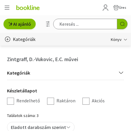
Üres
AI ajánló
Kategóriák
Könyv
Életmód, egészség
Zintgraff, D.-Vukovic, E.C. művei
Erotika
Kategória
Kategóriák
Gyermek- és ifjúsági
szűrés
Készletállapot
Készletállapot
Hobbi, szabadidő
szűrés
Rendelhető
Raktáron
Akciós
Irodalom
Találatok száma: 3
Művészet
Eladott darabszám szerint
Szakkönyv