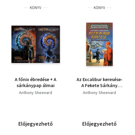
A. S. A. Harrison
KÖNYV
KÖNYV
Alexandra Schwartzbrod
Robert Ludlum
Dick Francis
Graham Hurley
A főnix ébredése + A
Az Excalibur keresése-
sárkánypap álmai
A Fekete Sárkány
Testvériség
Anthony Sheenard
Anthony Sheenard
(Mysterious Universe)
Előjegyezhető
Előjegyezhető