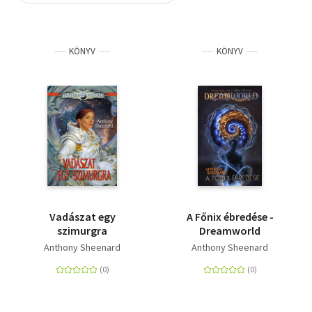
Szótár, nyelvkönyv
KÖNYV
KÖNYV
Tankönyv, segédkönyv
Társadalomtudomány
Természettudomány
Történelem
Vallás
Vadászat egy
A Főnix ébredése -
szimurgra
Dreamworld
Anthony Sheenard
Anthony Sheenard