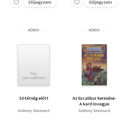
Előjegyzem
Előjegyzem
KÖNYV
KÖNYV
Sötétség előtt
Az Excalibur keresése-
A kard lovagjai
Anthony Sheenard
Anthony Sheenard