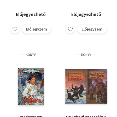
Thomas A. Tyler
Előjegyezhető
Előjegyezhető
Előjegyzem
Előjegyzem
KÖNYV
KÖNYV
Vadászat egy
Egy ghoul vacsorája +