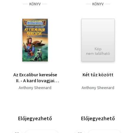
lovag+Az
KÖNYV
KÖNYV
Jeffrey Stone Liam Strong
ereklye+Rennadant+
L. Sprague de Camp
Michael Shea
Poul Anderson
Jack Vance
Larry Niven
Donald H. Wisdone
Az Excalibur keresése
Két tűz között
II. - A kard lovagjai
(Mysterious Universe)
Anthony Sheenard
Anthony Sheenard
Előjegyezhető
Előjegyezhető