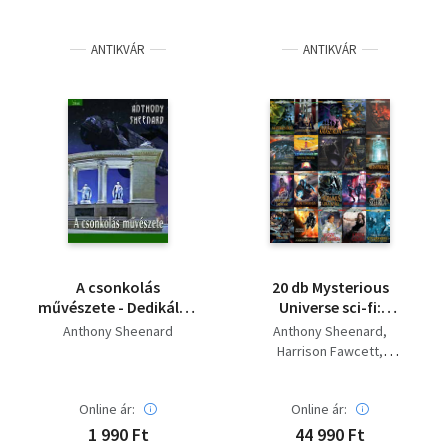
ANTIKVÁR
ANTIKVÁR
A csonkolás
20 db Mysterious
művészete - Dedikált! -
Universe sci-fi:
Dedikált
Birodalmi osztag +
Anthony Sheenard
Anthony Sheenard
Vadászat egy
Harrison Fawcett
szimurgra + A ​
Michael Walden
Katedrális Őrzői +
Dwayne Hudson
Feketecsuklyások + A ​
Online ár:
Online ár:
Balázsy András
holtak galaxisa +
Böszörményi Gyula
1 990 Ft
44 990 Ft
Természetellenes