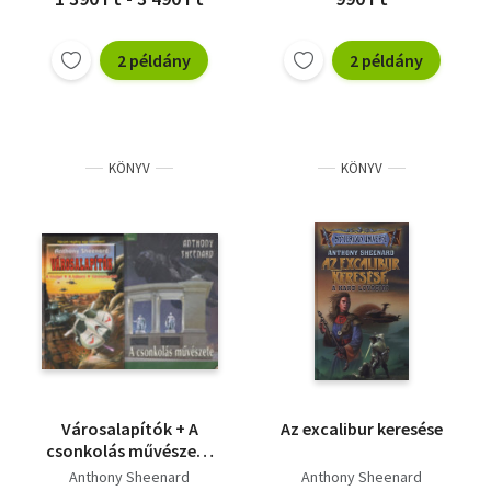
2 példány
2 példány
KÖNYV
KÖNYV
Városalapítók + A
Az excalibur keresése
csonkolás művészete
(2 mű)
Anthony Sheenard
Anthony Sheenard