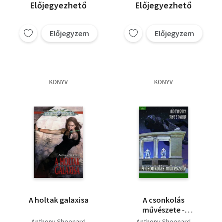
Előjegyezhető
Előjegyezhető
Előjegyzem
Előjegyzem
KÖNYV
KÖNYV
A holtak galaxisa
A csonkolás
művészete -
NOVELLAVÁLOGATÁS
Anthony Sheenard
Anthony Sheenard