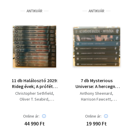
ANTIKVÁR
ANTIKVÁR
11 db Halálosztó 2029:
7 db Mysterious
Rideg évek; A próféta;
Universe: A hercegnő
Rajtaütés; Különleges
nyakéke; Az Evolvens
Christopher Sethfield
Anthony Sheenard
kommandó;
kalózai; Ellopni egy
Oliver T. Seabird
Harrison Fawcett
Kétesélyes játszma;
Chagalt;
Anthony Sheenard
Böszörményi Gyula
Két tűz között;
Feketecsuklyások; Jó
Ricardo Crosa
Vadászok vadásza;
nap ez a halálra;
Online ár:
Online ár:
Túlélők háborúja;
Sötétség előtt;
44 990 Ft
19 990 Ft
Orosz rulett; A
Ütközet a Meridim