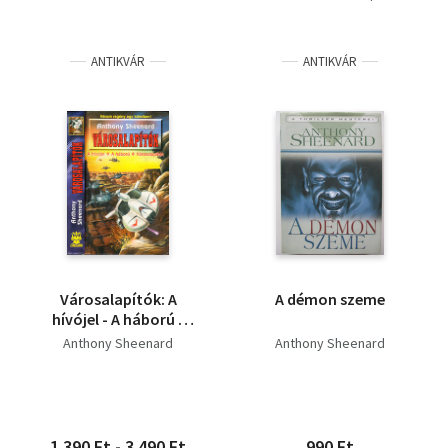
ANTIKVÁR
ANTIKVÁR
Városalapítók: A
A démon szeme
hívójel - A háború -
Városalapítók (3 mű
Anthony Sheenard
Anthony Sheenard
egy kötetben)
1 390 Ft - 3 490 Ft
990 Ft