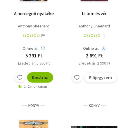
A hercegnő nyakéke
Liliom és vér
Anthony Sheenard
Anthony Sheenard
Online ár:
Online ár:
5 391 Ft
2 691 Ft
Eredeti ár: 5 990 Ft
Eredeti ár: 2 990 Ft
Kosárba
Előjegyzem
1 - 2 munkanap
KÖNYV
KÖNYV