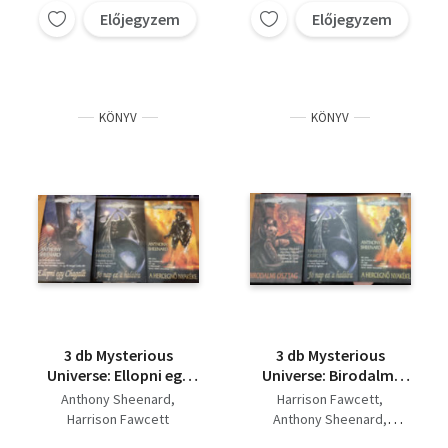
Előjegyzem
Előjegyzem
KÖNYV
KÖNYV
3 db Mysterious
3 db Mysterious
Universe: Ellopni egy
Universe: Birodalmi
Chagallt + Jó nap ez a
osztag + Jó nap ez a
Anthony Sheenard
Harrison Fawcett
halálra + A hercegnő
halálra + A hercegnő
Harrison Fawcett
Anthony Sheenard
nyakéke
nyakéke
Böszörményi Gyula