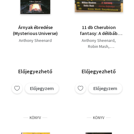
Árnyak ébredése
11 db Cherubion
(Mysterious Universe)
fantasy: A délibáb
harcosai; A fény
Anthony Sheenard
Anthony Sheenard
bajnokai; A gilfek
Robin Mash
kincse; A torony; A
William Glendown
szerencse zsoldosai;
Tim Zocney
Árnyéktalanok;
Kristálymágia;
Előjegyezhető
Előjegyezhető
Manótorony;
Oroszlánszív; Ravasz
Cugel; Rennadant
Előjegyzem
Előjegyzem
KÖNYV
KÖNYV