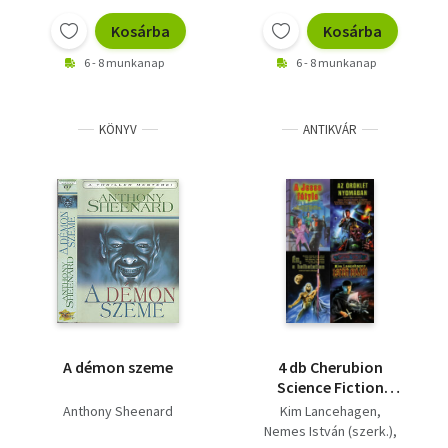
végítélet gyermeke;
felett
Drótfátyol
Kosárba
Kosárba
6 - 8 munkanap
6 - 8 munkanap
KÖNYV
ANTIKVÁR
A démon szeme
4 db Cherubion
Science Fiction
antológia: A Jessa
Anthony Sheenard
Kim Lancehagen
fátyla - Science fiction
Nemes István (szerk.)
antológia + Az öröklét