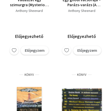
szimurgra (Mysterious
Parázs-varázs (A
Universe)
lobbanékony város)
Anthony Sheenard
Anthony Sheenard
Előjegyezhető
Előjegyezhető
Előjegyzem
Előjegyzem
KÖNYV
KÖNYV