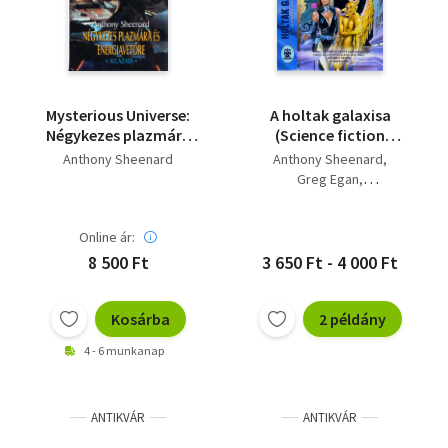
Mysterious Universe:
A holtak galaxisa
Négykezes plazmára
(Science fiction
és energiavetőre
antológia)
Anthony Sheenard
Anthony Sheenard
(Sorszámozott
Greg Egan
gyűjtői kötet)
Wolfgang Jeschke
Jeffrey Stone
Online ár:
8 500 Ft
3 650 Ft - 4 000 Ft
Kosárba
2 példány
4 - 6 munkanap
ANTIKVÁR
ANTIKVÁR