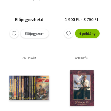
Az Éj Káosza)
John Caldwell-Jeffrey
Stone
Előjegyezhető
1 900 Ft - 3 750 Ft
Előjegyzem
4 példány
ANTIKVÁR
ANTIKVÁR