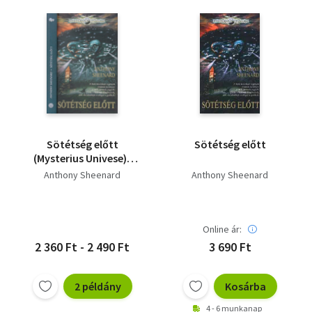
Sötétség előtt
Sötétség előtt
(Mysterius Univese)-
dedikált
Anthony Sheenard
Anthony Sheenard
Online ár:
2 360 Ft - 2 490 Ft
3 690 Ft
2 példány
Kosárba
4 - 6 munkanap