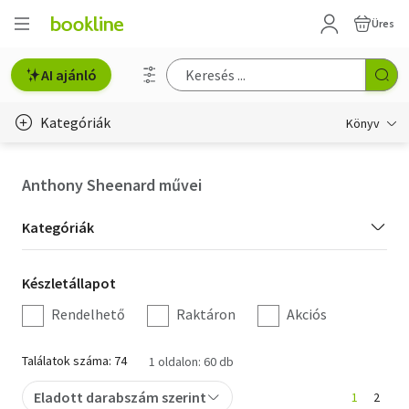
Üres
AI ajánló
Kategóriák
Könyv
Életmód, egészség
Anthony Sheenard művei
Erotika
Kategória
Kategóriák
Gyermek- és ifjúsági
szűrés
Készletállapot
Készletállapot
Hobbi, szabadidő
szűrés
Rendelhető
Raktáron
Akciós
Irodalom
Találatok száma: 74
1 oldalon: 60 db
Művészet
Eladott darabszám szerint
1
2
Szakkönyv