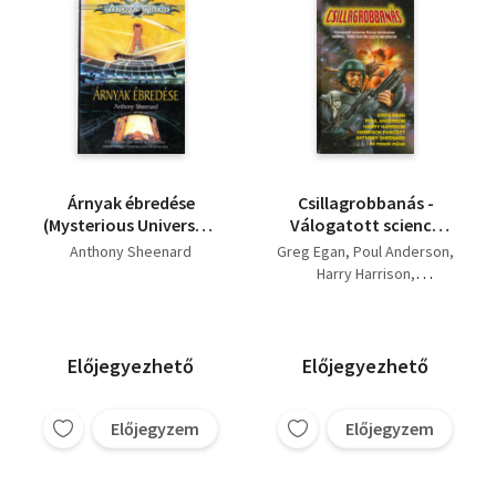
Árnyak ébredése
Csillagrobbanás -
(Mysterious Universe) -
Válogatott science
dedikált
fiction történetek
Anthony Sheenard
Greg Egan
Poul Anderson
Harry Harrison
Harrison Fawcett
Anthony Sheenard
Előjegyezhető
Előjegyezhető
Előjegyzem
Előjegyzem