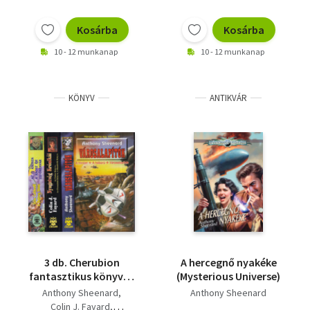
Szélesi Sándor
katasztrófa +
Fonyódi Tibor
I. M. Brod
Aranypiramis +
Kosárba
Kosárba
Dave Howard
Praetorianus +
F. Tóth Benedek
10 - 12 munkanap
10 - 12 munkanap
Hédammuš ​újra száll +
Leonard Stansky
Szefirot + Jó nap ez a
S. Ladislaw Cornelius
halálra
KÖNYV
ANTIKVÁR
3 db. Cherubion
A hercegnő nyakéke
fantasztikus könyvek
(Mysterious Universe)
(Városalapítók +
Anthony Sheenard
Anthony Sheenard
Nyugatvég krónikái +
Colin J. Fayard