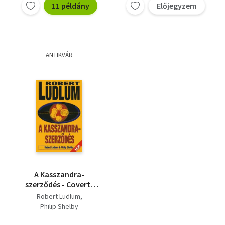
11 példány
Előjegyzem
ANTIKVÁR
A ​Kasszandra-
szerződés - Covert-
One 2. (The Cassandra
Robert Ludlum
Compact)
Philip Shelby