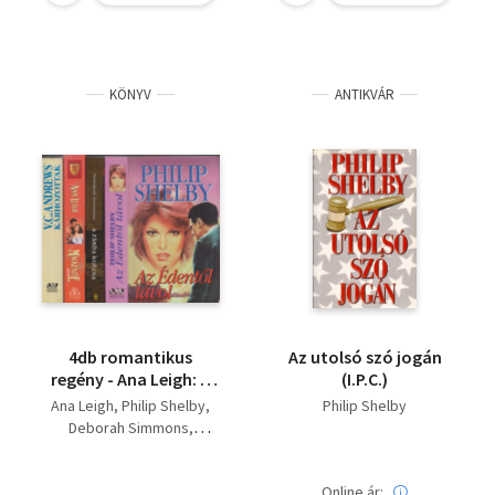
KÖNYV
ANTIKVÁR
4db romantikus
Az utolsó szó jogán
regény - Ana Leigh: A
(I.P.C.)
Mackenzie klán-Jared
Ana Leigh
Philip Shelby
Philip Shelby
+ Philip Shelby: Az
Deborah Simmons
Édentől távol +
V.C.Andrews
Deborah Simmons: A
zárda kulcsa +
Online ár: