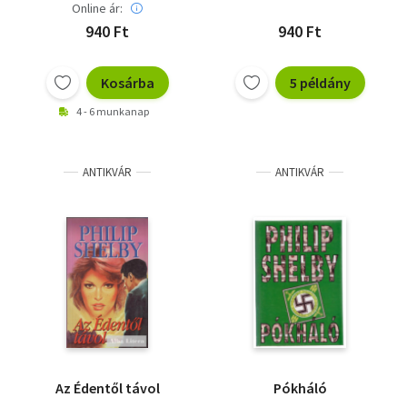
Online ár:
940 Ft
940 Ft
Kosárba
5 példány
4 - 6 munkanap
ANTIKVÁR
ANTIKVÁR
Az Édentől távol
Pókháló