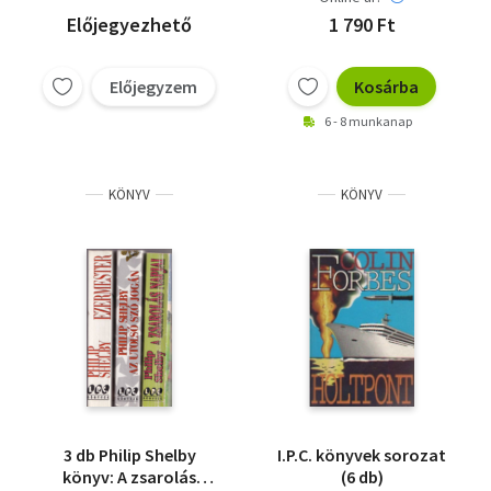
V.C.Andrews:
Előjegyezhető
1 790 Ft
Kárhozottak
Előjegyzem
Kosárba
6 - 8 munkanap
KÖNYV
KÖNYV
3 db Philip Shelby
I.P.C. könyvek sorozat
könyv: A zsarolás
(6 db)