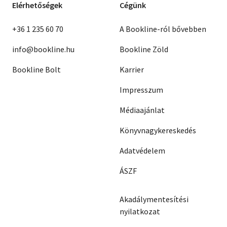
Elérhetőségek
Cégünk
+36 1 235 60 70
A Bookline-ról bővebben
info@bookline.hu
Bookline Zöld
Bookline Bolt
Karrier
Impresszum
Médiaajánlat
Könyvnagykereskedés
Adatvédelem
ÁSZF
Akadálymentesítési
nyilatkozat