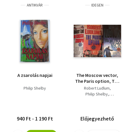
ANTIKVÁR
IDEGEN
A zsarolás napjai
The Moscow vector,
The Paris option, The
Cassandra compact
Philip Shelby
Robert Ludlum
Philip Shelby
Patrick Larkin
Gayle Lynds
940 Ft - 1 190 Ft
Előjegyezhető