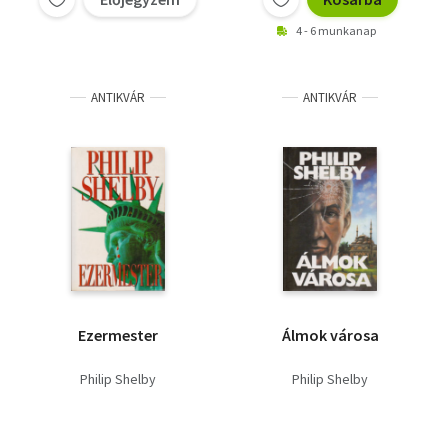
emlékiratai, Élesben,
4 - 6 munkanap
Préda, Marvin
Kapitány, Tűz,
ANTIKVÁR
ANTIKVÁR
Ezermester
Álmok városa
Philip Shelby
Philip Shelby