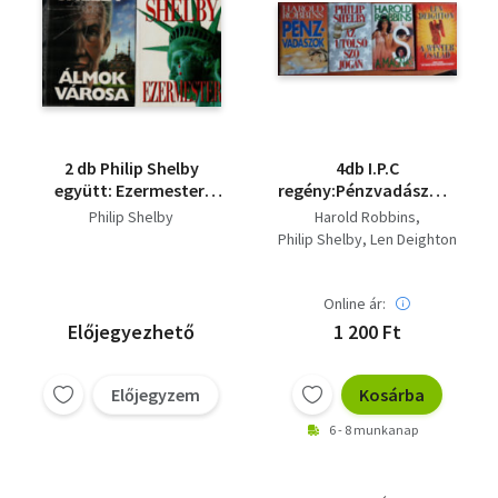
2 db Philip Shelby
4db I.P.C
együtt: Ezermester,
regény:Pénzvadászok,Az
Álmok városa.
utolsó szó jogán,A
Philip Shelby
Harold Robbins
Winter család,A
Philip Shelby
Len Deighton
mágnás
Online ár:
Előjegyezhető
1 200 Ft
Előjegyzem
Kosárba
6 - 8 munkanap