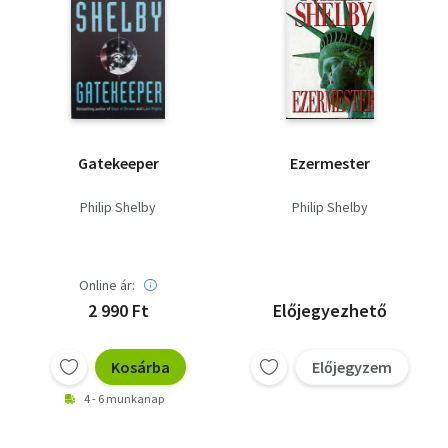
Gatekeeper
Ezermester
Philip Shelby
Philip Shelby
Online ár:
2 990 Ft
Előjegyezhető
Kosárba
Előjegyzem
4 - 6 munkanap