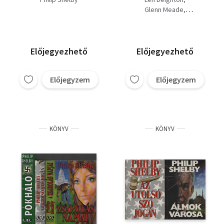
Jaj neked, Babilon +
Glenn Meade
Pókháló)
David Mason
Philip Shelby
Előjegyezhető
Előjegyezhető
Előjegyzem
Előjegyzem
KÖNYV
KÖNYV