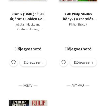
Krimik (10db.) : Éjjeli
2 db Philp Shelby
őrjárat + Golden Gate
könyv ( A zsarolás
+ Szükségállapot + A
napjai + Az utolsó szó
Alistair MacLean
Philip Shelby
láng szövetsége +
jogán )
Graham Hurley
Hatalom + Végítélet +
David Morrell
Pókháló + A tábornok
James Follett
lánya + Donnie
Philip Shelby
Brasco-Halálos
Nelson DeMille
Előjegyezhető
Előjegyezhető
játszma + Rejtély a
Joseph D. Pistone
tengerparton
Előjegyzem
Előjegyzem
KÖNYV
ANTIKVÁR