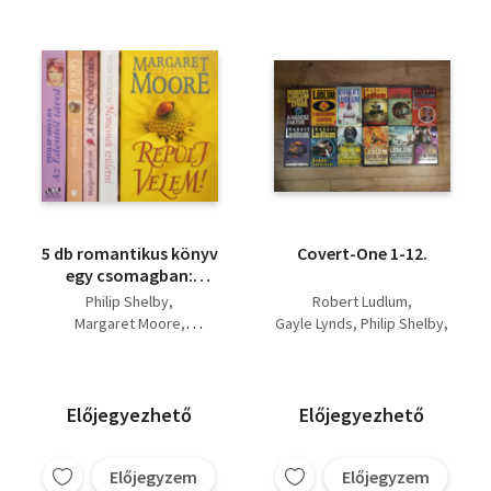
5 db romantikus könyv
Covert-One 1-12.
egy csomagban:
Nemesnek születni -
Philip Shelby
Robert Ludlum
Repülj velem! - A pénz
Margaret Moore
Gayle Lynds
Philip Shelby
bűvöletében - A szív
Helen Dickson
Patrick Larkin
hangjai - Az édentől
James H. Cobb
Kyle Mills
távol
Jamie Freveletti
Előjegyezhető
Előjegyezhető
Előjegyzem
Előjegyzem