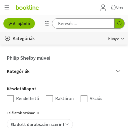
Üres
AI ajánló
Kategóriák
Könyv
Életmód, egészség
Philip Shelby művei
Erotika
Kategória
Kategóriák
Gyermek- és ifjúsági
szűrés
Készletállapot
Készletállapot
Hobbi, szabadidő
szűrés
Rendelhető
Raktáron
Akciós
Irodalom
Találatok száma: 31
Művészet
Eladott darabszám szerint
Szakkönyv