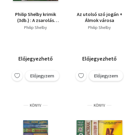
Philip Shelby krimik
Az utolsó szó jogán +
(3db.) : A zsarolás
Álmok városa
napjai + Az utolsó szó
Philip Shelby
Philip Shelby
jogán + Pókháló
Előjegyezhető
Előjegyezhető
Előjegyzem
Előjegyzem
KÖNYV
KÖNYV