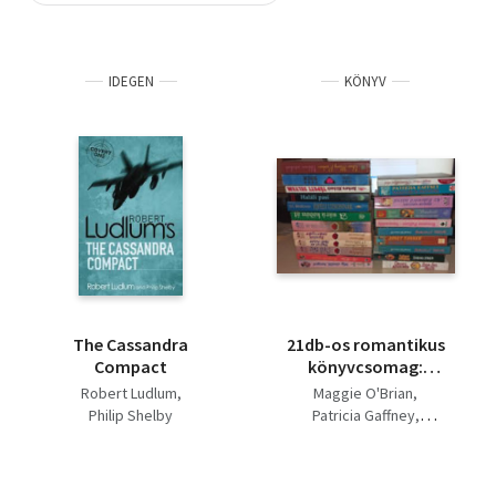
Szótár, nyelvkönyv
IDEGEN
KÖNYV
Tankönyv, segédkönyv
Társadalomtudomány
Természettudomány
Történelem
Vallás
The Cassandra
21db-os romantikus
Compact
könyvcsomag:
Szemedben élek,
Robert Ludlum
Maggie O'Brian
Megszerezni és
Philip Shelby
Patricia Gaffney
megtartani, Az
Philip Shelby
édentől távol,
Debra Mullins
Vonakodó
Roxanne Pulitzer