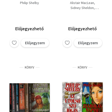
napjai +Az utolsó szó
Philip Shelby
Alistair MacLean
jogán +Ezermester
Sidney Sheldon
Philip Shelby
Stuart Woods
Collin Forbes
Előjegyezhető
Előjegyezhető
Előjegyzem
Előjegyzem
KÖNYV
KÖNYV