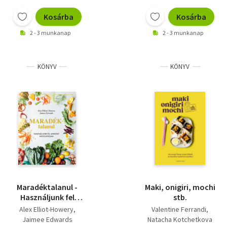
Kosárba
Kosárba
2 - 3 munkanap
2 - 3 munkanap
KÖNYV
KÖNYV
Maradéktalanul -
Maki, onigiri, mochi
Használjunk fel
stb.
mindent változatosan
Alex Elliot-Howery
Valentine Ferrandi
Jaimee Edwards
Natacha Kotchetkova