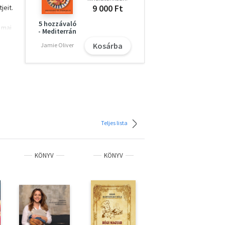
9 000 Ft
jeit.
s
5 hozzávaló
 mai
- Mediterrán
Kosárba
Jamie Oliver
,
Teljes lista
KÖNYV
KÖNYV
KÖNYV