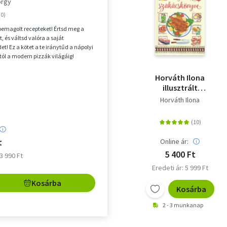
örgy
 bemagolt recepteket! Értsd meg a
, és váltsd valóra a saját
et! Ez a kötet a te iránytűd a nápolyi
tól a modern pizzák világáig!
EN PI...
Horváth Ilona
illusztrált
szakácskönyve
Horváth Ilona
t
Online ár:
5 400 Ft
13 990 Ft
Eredeti ár: 5 999 Ft
Kosárba
Kosárba
2 - 3 munkanap