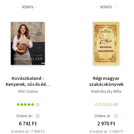
KÖNYV
KÖNYV
Kovászkaland -
Régi magyar
Kenyerek, sós és édes
szakácskönyvek
sütemények
Déri Szilvia
Radvánszky Béla
természetesen
Online ár:
Online ár:
6 741 Ft
2 970 Ft
Eredeti ár: 7 490 Ft
Eredeti ár: 3 300 Ft