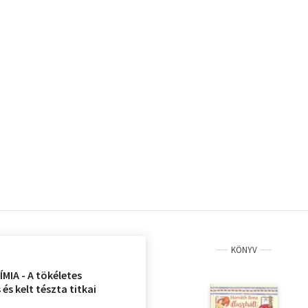
KÖNYV
MIA - A tökéletes
és kelt tészta titkai