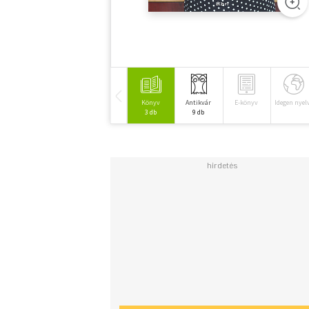
Könyv
Antikvár
E-könyv
Idegen nyel
3 db
9 db