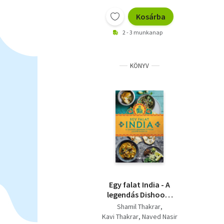
Kosárba
2 - 3 munkanap
KÖNYV
Egy falat India - A
legendás Dishoom
étterem legjobb
Shamil Thakrar
receptjei
Kavi Thakrar
Naved Nasir