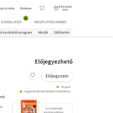
A kosarad
egisztrálok
Belépek
üres
új
GYEREKJÁTÉK
KIEGÉSZÍTŐ/AJÁNDÉK
örzsvásárlói program
Akciók
Előfizetés
Előjegyezhető
Előjegyzem
35 pont
Ingyenes átvétel Bookline boltokban
mely
és
Ez is elérhető
kínálatunkban: