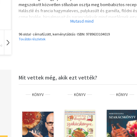
megszokott közvetlen stílusban osztja meg bombabiztos recept
Halászlé és francia hagymaleves, pulykasült és garnéla, flódni é
crme brulée, birsalmasajt és narancslekvár mind megférnek egy
főzőrepertoárban.
96 oldal･cérnafűzött, keménytáblás･ISBN:
9789633104019
További részletek
vű
Hangoskönyv
Film
Zene
Ezzel a harmadik kötettel válik a Főzőiskola-sorozat teljessé. A
könyvekben szereplő ételekkel megteremthetjük az otthon ízét
hiszen minden hétköznapi és ünnepi pillanatra találunk jól bevált
recepteket.
Mit vettek még, akik ezt vették?
KÖNYV
KÖNYV
KÖNYV