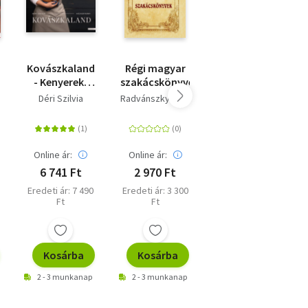
Kovászkaland
Régi magyar
Fermentáljunk!
v
- Kenyerek,
szakácskönyvek
- Savanyú
sós és édes
káposzták,
Déri Szilvia
Radvánszky Béla
Asa Simonsson
sütemények
kimcsik,
természetesen
fermentált
zöldségek,
gyümölcsök
Online ár:
Online ár:
Online ár:
és italok,
6 741 Ft
2 970 Ft
7 650 Ft
magsajtok,
Eredeti ár: 7 490
Eredeti ár: 3 300
Eredeti ár: 8 500
kenyerek
Ft
Ft
Ft
Kosárba
Kosárba
Kosárba
2 - 3 munkanap
2 - 3 munkanap
2 - 3 munkanap