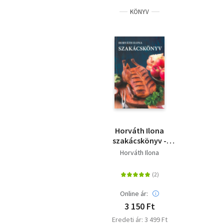
KÖNYV
Horváth Ilona
szakácskönyv -
puhatáblás
Horváth Ilona
Online ár:
3 150 Ft
Eredeti ár: 3 499 Ft