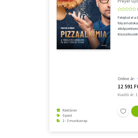
Preyer Gy
Felejtsd el a
folyamatokat
elképzeléseid
klasszikusok
ALAPMŰ MIND
Online ár:
12 591 F
Kiadói ár: 
Raktáron
0 pont
2 - 3 munkanap