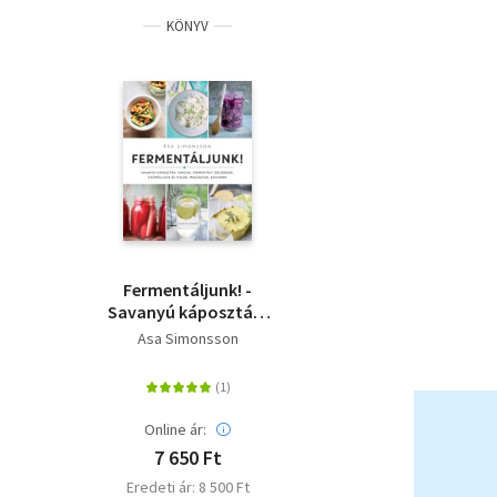
KÖNYV
Fermentáljunk! -
Savanyú káposzták,
kimcsik, fermentált
Asa Simonsson
zöldségek,
gyümölcsök és italok,
magsajtok, kenyerek
Online ár:
7 650 Ft
Eredeti ár: 8 500 Ft