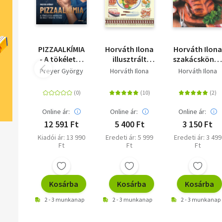
PIZZAALKÍMIA
Horváth Ilona
Horváth Ilona
- A tökéletes
illusztrált
szakácsköny
kovászos és
szakácskönyve
- puhatáblás
Preyer György
Horváth Ilona
Horváth Ilona
kelt tészta
titkai
Online ár:
Online ár:
Online ár:
12 591 Ft
5 400 Ft
3 150 Ft
Kiadói ár: 13 990
Eredeti ár: 5 999
Eredeti ár: 3 499
Ft
Ft
Ft
Kosárba
Kosárba
Kosárba
2 - 3 munkanap
2 - 3 munkanap
2 - 3 munkanap