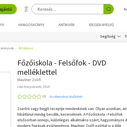
ajánló
R
YV
HANGOSKÖNYV
ANTIKVÁR
IDEGEN NYELVŰ
T
Segítség
skönyvek
Általános
Főzőiskola - Felsőfok - DVD
melléklettel
Mautner Zsófi
Libri Könyvkiadó, 2014
Írj véleményt elsőként!
Zserbó vagy bejgli receptje mindenkinek van. Olyan azonban, a
hibátlanul mindig beválik, keveseknek. A Főzőiskola - Felsőfok
elsősorban ünnepi, különleges alkalmakra szánt, hagyományos 
modern fogások gyűjteménye. Mautner Zsófi ezúttal is a tőle