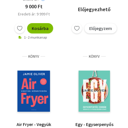
9 000 Ft
Előjegyezhető
Eredeti ár: 9 999 Ft
Kosárba
Előjegyzem
1 - 2 munkanap
KÖNYV
KÖNYV
Air Fryer - Vegyük
Egy - Egyserpenyős