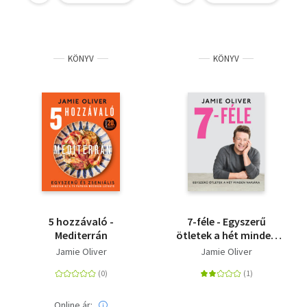
KÖNYV
KÖNYV
5 hozzávaló -
7-féle - Egyszerű
Mediterrán
ötletek a hét minden
napjára
Jamie Oliver
Jamie Oliver
Online ár: