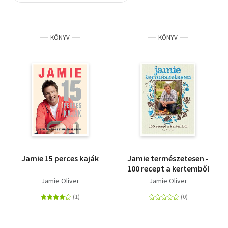
Szótár, nyelvkönyv
KÖNYV
KÖNYV
Tankönyv, segédkönyv
Társadalomtudomány
Természettudomány
Történelem
Vallás
Jamie 15 perces kaják
Jamie természetesen -
100 recept a kertemből
Jamie Oliver
Jamie Oliver