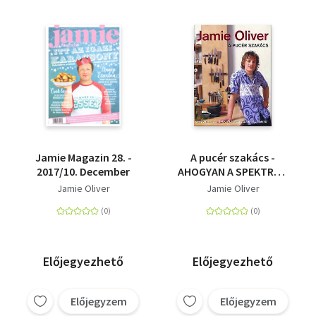
Jamie Magazin 28. -
A pucér szakács -
2017/10. December
AHOGYAN A SPEKTRUM
TELEVÍZIÓBAN
Jamie Oliver
Jamie Oliver
LÁTHATÓ
Előjegyezhető
Előjegyezhető
Előjegyzem
Előjegyzem