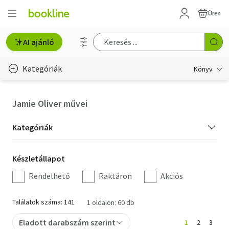
Üres
AI ajánló
Kategóriák
Könyv
Életmód, egészség
Jamie Oliver művei
Erotika
Kategória
Kategóriák
Gyermek- és ifjúsági
szűrés
Készletállapot
Készletállapot
Hobbi, szabadidő
szűrés
Rendelhető
Raktáron
Akciós
Irodalom
Találatok száma: 141
1 oldalon: 60 db
Művészet
Eladott darabszám szerint
1
2
3
Szakkönyv