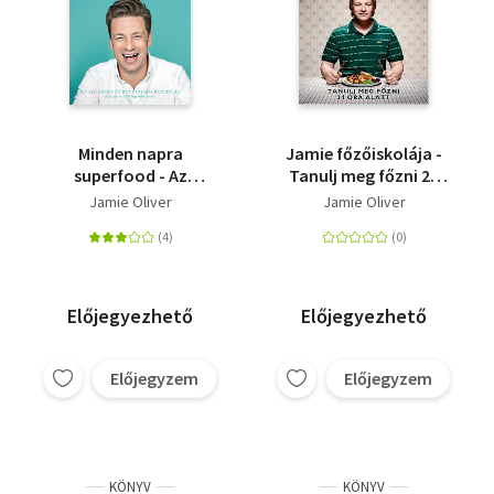
Minden napra
Jamie főzőiskolája -
superfood - Az
Tanulj meg főzni 24
egészség és boldogság
óra alatt
Jamie Oliver
Jamie Oliver
receptjei
Előjegyezhető
Előjegyezhető
Előjegyzem
Előjegyzem
KÖNYV
KÖNYV