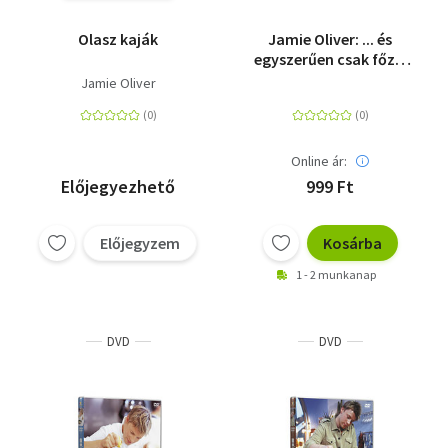
Olasz kaják
Jamie Oliver: ... és
egyszerűen csak főzz!
5. - DVD
Jamie Oliver
Online ár:
Előjegyezhető
999 Ft
Előjegyzem
Kosárba
1 - 2 munkanap
DVD
DVD