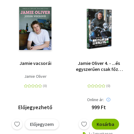
Jamie vacsorái
Jamie Oliver 4. - ...és
egyszerűen csak főzz!
- DVD
Jamie Oliver
Online ár:
Előjegyezhető
999 Ft
Előjegyzem
Kosárba
1 - 2 munkanap