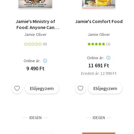
Jamie's Ministry of
Jamie's Comfort Food
Food: Anyone Can
Learn to Cook in 24
Jamie Oliver
Jamie Oliver
Hours - Anyone can
learn to cook in 24
hours
Online ár:
Online ár:
11 691 Ft
9 490 Ft
Eredeti ár: 12 990 Ft
Előjegyzem
Előjegyzem
IDEGEN
IDEGEN