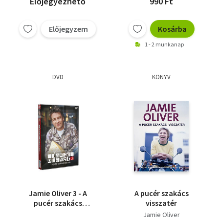
Előjegyezhető
990 Ft
Előjegyzem
Kosárba
1 - 2 munkanap
DVD
KÖNYV
Jamie Oliver 3 - A
A pucér szakács
pucér szakács
visszatér
visszatér - DVD
Jamie Oliver