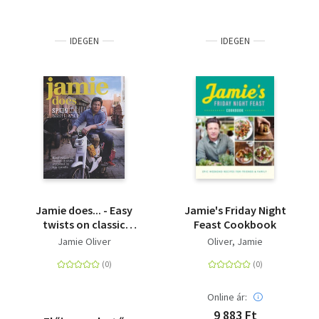
IDEGEN
IDEGEN
Jamie does... - Easy
Jamie's Friday Night
twists on classic
Feast Cookbook
dishes inspired by my
Jamie Oliver
Oliver, Jamie
travels
Online ár:
9 883 Ft