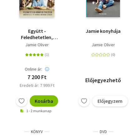
Együtt -
Jamie konyhája
Feledhetetlen,
könnyed étkezések
Jamie Oliver
Jamie Oliver
Online ár:
7 200 Ft
Előjegyezhető
Eredeti ár: 7 999 Ft
Kosárba
Előjegyzem
1 - 2 munkanap
KÖNYV
DVD