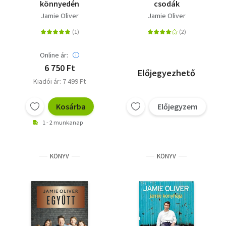
könnyedén
csodák
Jamie Oliver
Jamie Oliver
Online ár:
6 750 Ft
Előjegyezhető
Kiadói ár: 7 499 Ft
Kosárba
Előjegyzem
1 - 2 munkanap
KÖNYV
KÖNYV