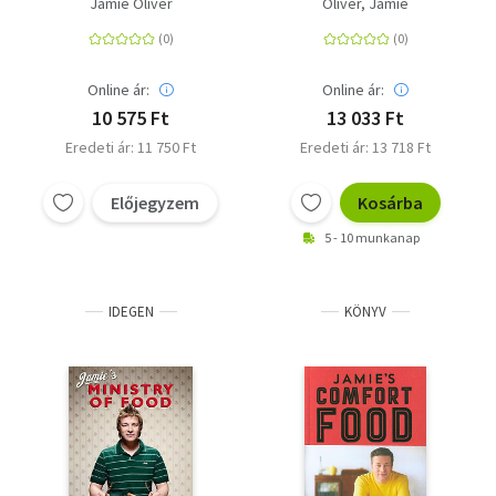
Jamie Oliver
Oliver, Jamie
Online ár:
Online ár:
10 575 Ft
13 033 Ft
Eredeti ár: 11 750 Ft
Eredeti ár: 13 718 Ft
Előjegyzem
Kosárba
5 - 10 munkanap
IDEGEN
KÖNYV