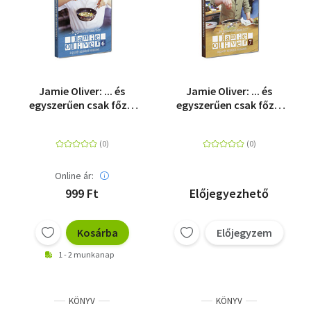
Jamie Oliver: ... és
Jamie Oliver: ... és
egyszerűen csak főzz!
egyszerűen csak főzz!
6. - DVD
7. - DVD
Online ár:
999 Ft
Előjegyezhető
Kosárba
Előjegyzem
1 - 2 munkanap
KÖNYV
KÖNYV