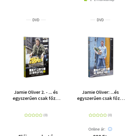
DVD
DVD
Jamie Oliver 2. - ... és
Jamie Oliver: ...és
egyszerűen csak főzz!
egyszerűen csak főzz!
- DVD
1. - DVD
Online ár: