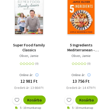
Super Food Family
5 Ingredients
Classics
Mediterranean -
Simple Incredible Food
Oliver, Jamie
Oliver, Jamie
Online ár:
Online ár:
12 981 Ft
13 756 Ft
Eredeti ár: 13 664 Ft
Eredeti ár: 14 479 Ft
Kosárba
Kosárba
5 - 10 munkanap
5 - 10 munkanap