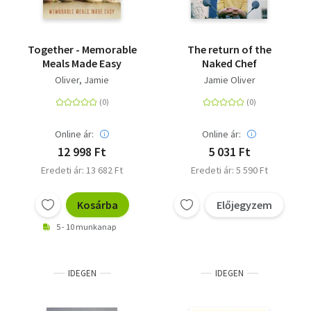
Together - Memorable
The return of the
Meals Made Easy
Naked Chef
Oliver, Jamie
Jamie Oliver
Online ár:
Online ár:
12 998 Ft
5 031 Ft
Eredeti ár: 13 682 Ft
Eredeti ár: 5 590 Ft
Kosárba
Előjegyzem
5 - 10 munkanap
IDEGEN
IDEGEN