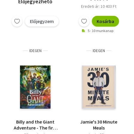
Előjegyezhető
Eredeti ár: 10 403 Ft
Előjegyzem
Kosárba
5 - 10 munkanap
IDEGEN
IDEGEN
Billy and the Giant
Jamie's 30 Minute
Adventure - The first
Meals
children's book from