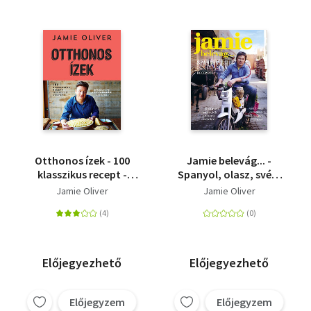
Otthonos ízek - 100
Jamie belevág... -
klasszikus recept -
Spanyol, olasz, svéd,
szeretteid örömére
marokkói, görög és
Jamie Oliver
Jamie Oliver
francia receptek
Előjegyezhető
Előjegyezhető
Előjegyzem
Előjegyzem