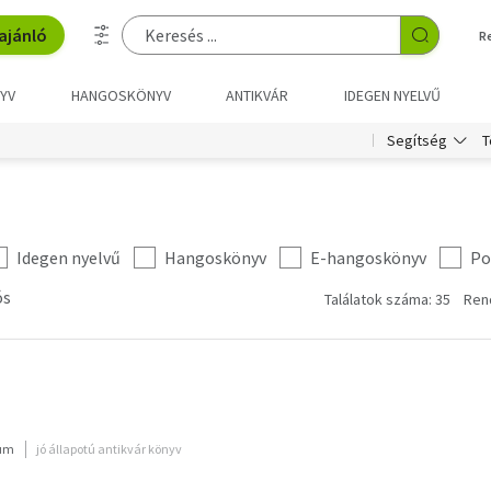
ajánló
R
YV
HANGOSKÖNYV
ANTIKVÁR
IDEGEN NYELVŰ
T
Segítség
Idegen nyelvű
Hangoskönyv
E-hangoskönyv
Po
ós
Találatok száma: 35
Ren
ium
jó állapotú antikvár könyv