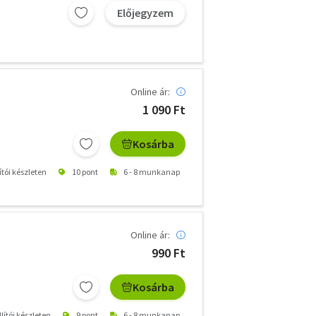
Előjegyzem
Online ár:
1 090 Ft
Kosárba
ítói készleten
10 pont
6 - 8 munkanap
Online ár:
990 Ft
Kosárba
lítói készleten
9 pont
6 - 8 munkanap