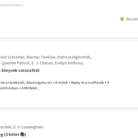
 antikvár könyv
Beszáll
ried Schreiter
Werner Toelcke
Patricia Highsmith
Quentin Patrick
E. J. Charon
Evelyn Anthony
gh Pentecost
Charles Exbrayat
Léo Malet
z könyvek sorozatból
. Edigey
Philip Reid
Ngaio Marsh
Collin Wilcox
Jenny Berthelius
be a törülközőt, államügyész úr! + A műtét + Ripley és a maffiózók + A
 a színházban + A MOMAK...
Vachek
E. V. Cunningham
 (3 kötet 📚)