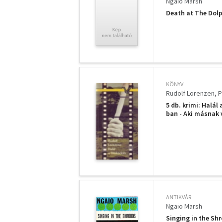
Ngaio Marsh
Death at The Dol
KÖNYV
Rudolf Lorenzen
P
5 db. krimi: Halál
ban - Aki másnak 
ANTIKVÁR
Ngaio Marsh
Singing in the Sh