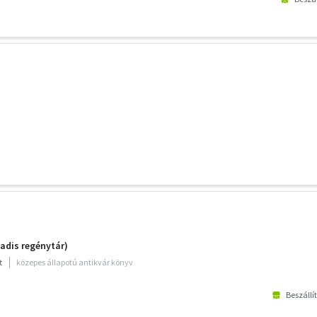
ladis regénytár)
t
közepes állapotú antikvár könyv
Beszállí