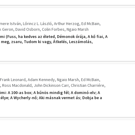
mere István
Lőrincz L. László
Arthur Herzog
Ed McBain
k Geron
David Osborn
Colin Forbes
Ngaio Marsh
mi (Fuss, ha kedves az életed, Démonok órája, A kő fiai, A
j meg, zsaru, Tudom ki vagy, Átkelés, Leszámolás,
nak vermet ás)
Frank Leonard
Adam Kennedy
Ngaio Marsh
Ed McBain
Ross Macdonald
John Dickinson Carr
Christian Charriére
se
imi: A 100-as box; A bűnös mindig fél; A dominó-elv; A
télye; A Wycherly-nő; Aki másnak vermet ás; Dobja be a
gyész úr!; Fehér por; Helyettem kis virág...; Vérbosszú