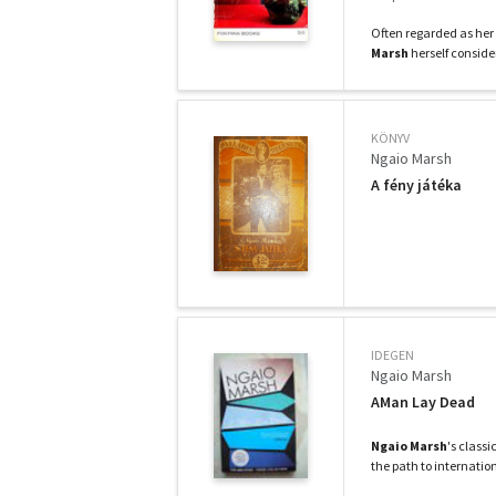
Often regarded as her
Marsh
herself consider
KÖNYV
Ngaio Marsh
A fény játéka
IDEGEN
Ngaio Marsh
AMan Lay Dead
Ngaio Marsh
's classi
the path to internation