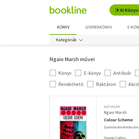
AI Könyv
KÖNYV
GYEREKKÖNYV
E-KÖN
Kategóriák
Ngaio Marsh művei
Könyv
E-könyv
Antikvár
Kategória
szűrés
További
Rendelhető
Raktáron
Akci
szűrők
ANTIKVÁR
Ngaio Marsh
Colour Scheme
Szentendre Antikvár
Harper Collins