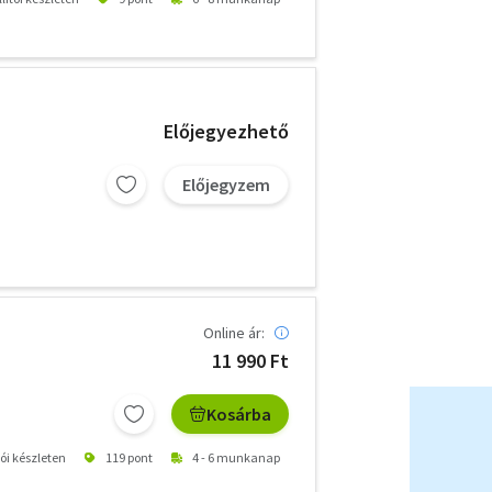
Előjegyezhető
Előjegyzem
Online ár:
11 990 Ft
Kosárba
tói készleten
119 pont
4 - 6 munkanap