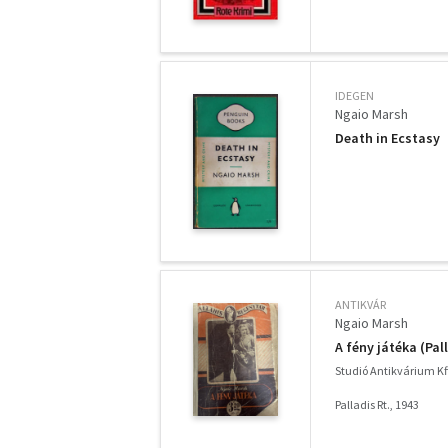
IDEGEN
Ngaio Marsh
Death in Ecstasy
ANTIKVÁR
Ngaio Marsh
A fény játéka (Pal
Studió Antikvárium Kf
Palladis Rt., 1943