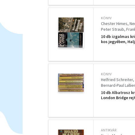
KÖNYV
Chester Himes
Ne
Peter Straub
Fran
10 db izgalmas kri
kos jegyében, Hal
Holtpont, Aki más
KÖNYV
Helfried Schreiter
Bernard-Paul Lallier
James Hadley Cha
10 db Albatrosz kr
London Bridge rej
törülközőt, államü
ANTIKVÁR