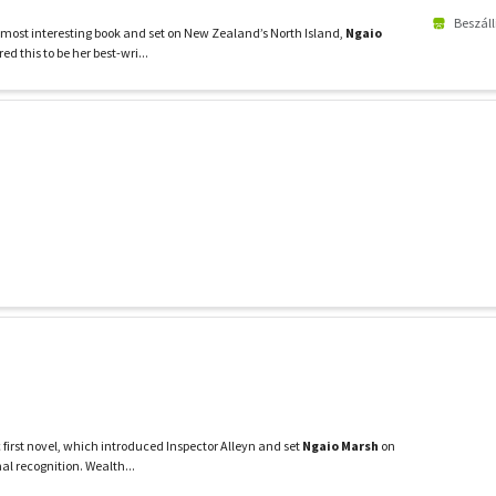
Beszáll
 most interesting book and set on New Zealand’s North Island,
Ngaio
ed this to be her best-wri...
c first novel, which introduced Inspector Alleyn and set
Ngaio Marsh
on
al recognition. Wealth...