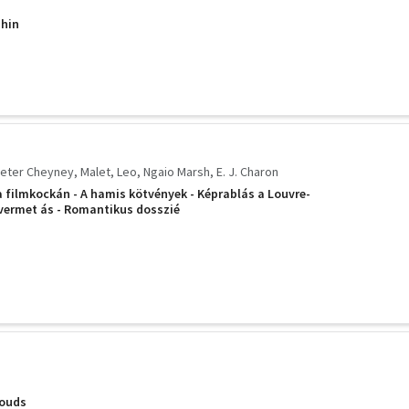
phin
eter Cheyney
Malet, Leo
Ngaio Marsh
E. J. Charon
 a filmkockán - A hamis kötvények - Képrablás a Louvre-
vermet ás - Romantikus dosszié
rouds