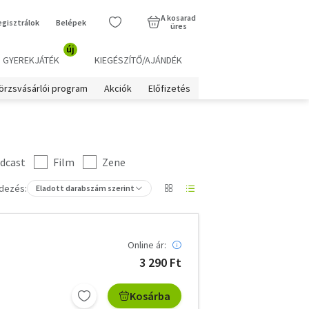
A kosarad
egisztrálok
Belépek
üres
új
GYEREKJÁTÉK
KIEGÉSZÍTŐ/AJÁNDÉK
örzsvásárlói program
Akciók
Előfizetés
dcast
Film
Zene
dezés:
Eladott darabszám szerint
Online ár:
3 290 Ft
Kosárba