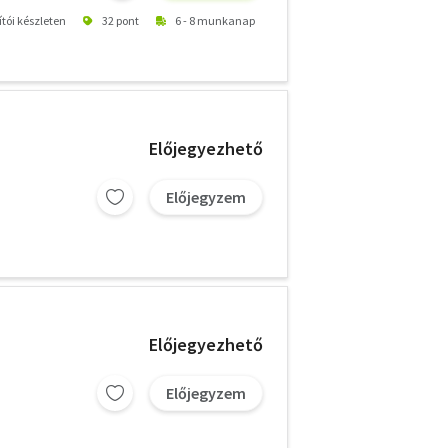
ítói készleten
32 pont
6 - 8 munkanap
Előjegyezhető
Előjegyzem
Előjegyezhető
Előjegyzem