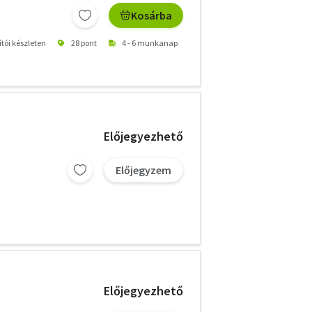
Kosárba
ítói készleten
28 pont
4 - 6 munkanap
Előjegyezhető
Előjegyzem
Előjegyezhető