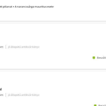
ott pillanat + A narancssárga mauritius esete
ium
jó állapotú antikvár könyv
Beszáll
d
ium
jó állapotú antikvár könyv
Beszál