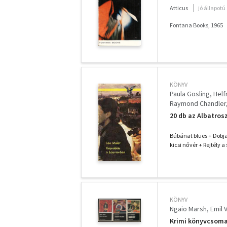
Atticus
jó állapotú
Fontana Books, 1965
KÖNYV
Paula Gosling
Helf
Raymond Chandler
Peter Benchley
Hu
20 db az Albatros
Robert van Gulik
J
Christian Charriere
Búbánat blues + Dobja 
kicsi nővér + Rejtély
KÖNYV
Ngaio Marsh
Emil 
Krimi könyvcsomag