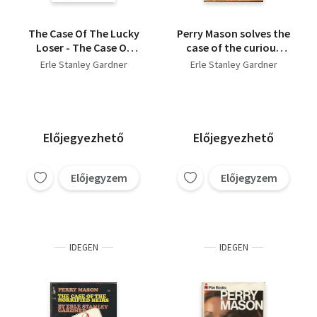
The Case Of The Lucky
Perry Mason solves the
Loser - The Case Of
case of the curious
The Hesitant Hostess
bride
Erle Stanley Gardner
Erle Stanley Gardner
Előjegyezhető
Előjegyezhető
Előjegyzem
Előjegyzem
IDEGEN
IDEGEN