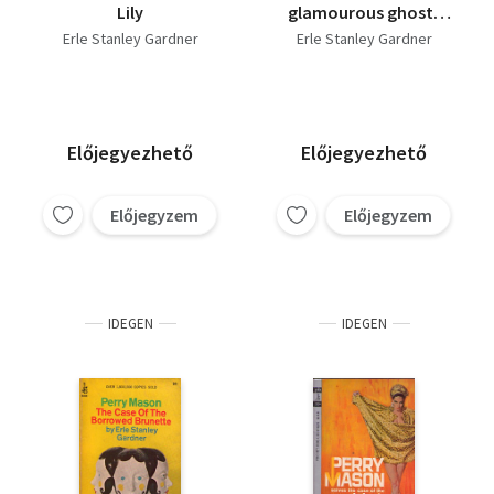
Lily
glamourous ghost-
The case of the half-
Erle Stanley Gardner
Erle Stanley Gardner
wakened)
Előjegyezhető
Előjegyezhető
Előjegyzem
Előjegyzem
IDEGEN
IDEGEN