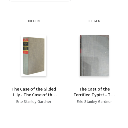
Szótár, nyelvkönyv
IDEGEN
IDEGEN
Tankönyv, segédkönyv
Társadalomtudomány
Természettudomány
Történelem
Vallás
The Case of the Gilded
The Cast of the
Lily - The Case of the
Terrified Typist - The
Dubious Bridegroom
Case of the Grinning
Erle Stanley Gardner
Erle Stanley Gardner
Gorilla