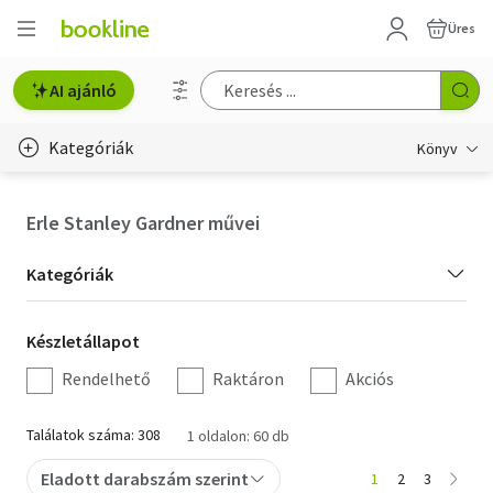
Üres
AI ajánló
Kategóriák
Könyv
Életmód, egészség
Erle Stanley Gardner művei
Erotika
Kategória
Kategóriák
Gyermek- és ifjúsági
szűrés
Készletállapot
Készletállapot
Hobbi, szabadidő
szűrés
Rendelhető
Raktáron
Akciós
Irodalom
Találatok száma: 308
1 oldalon: 60 db
Művészet
Eladott darabszám szerint
1
2
3
Szakkönyv