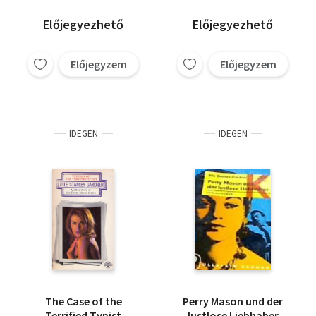
Előjegyezhető
Előjegyezhető
Előjegyzem
Előjegyzem
IDEGEN
IDEGEN
The Case of the
Perry Mason und der
Terrified Typist
lustlose Liebhaber