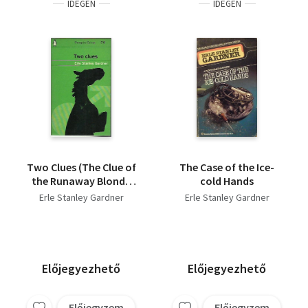
IDEGEN
IDEGEN
Two Clues (The Clue of
The Case of the Ice-
the Runaway Blonde
cold Hands
and The Clue of the
Erle Stanley Gardner
Erle Stanley Gardner
Hungry Horse)
Előjegyezhető
Előjegyezhető
Előjegyzem
Előjegyzem