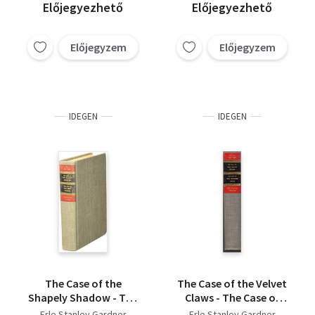
Előjegyezhető
Előjegyezhető
Előjegyzem
Előjegyzem
IDEGEN
IDEGEN
The Case of the
The Case of the Velvet
Shapely Shadow - The
Claws - The Case of
Case of the Fiery
the Curious Bride
Erle Stanley Gardner
Erle Stanley Gardner