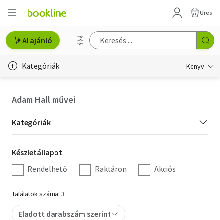
Üres
AI ajánló
Kategóriák
Könyv
Életmód, egészség
Adam Hall művei
Erotika
Kategória
Kategóriák
Gyermek- és ifjúsági
szűrés
Készletállapot
Készletállapot
Hobbi, szabadidő
szűrés
Rendelhető
Raktáron
Akciós
Irodalom
Találatok száma: 3
Művészet
Eladott darabszám szerint
Szakkönyv