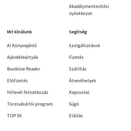
Akadálymentesítési
nyilatkozat
Mit kínálunk
Segítség
AI Könyvajánló
Szolgáltatások
Ajándékkártyák
Fizetés
Bookline Reader
Szállítás
Előfizetés
Átvevőhelyek
Hírlevél feliratkozás
Kapcsolat
Törzsvásárlói program
Súgó
TOP 50
Elállás