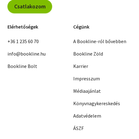
Csatlakozom
Elérhetőségek
Cégünk
+36 1 235 60 70
A Bookline-ról bővebben
info@bookline.hu
Bookline Zöld
Bookline Bolt
Karrier
Impresszum
Médiaajánlat
Könyvnagykereskedés
Adatvédelem
ÁSZF