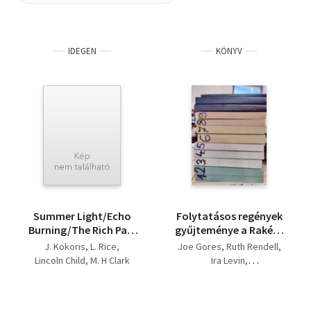
Szótár, nyelvkönyv
IDEGEN
KÖNYV
Tankönyv, segédkönyv
Társadalomtudomány
Természettudomány
Történelem
Vallás
Summer Light/Echo
Folytatásos regények
Burning/The Rich Part
gyűjteménye a Rakéta
of Life/On the Street
Regényújságból
J. Kokoris
L. Rice
Joe Gores
Ruth Rendell
Where You...
(Ragadozók kora,
Lincoln Child
M. H Clark
Ira Levin
Áldozati farkas, A
James Hadley Chase
brazíliai fiúk,
Ellery Queen
Gyilkosság a
Alistair MacLean