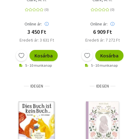
Katzenbesitzer und
Robin Cook
alle Katzenfreunde
Robert Ludlum
Erle Stanley Gardner
Online ár:
Online ár:
Mignon G. Eberhart
Anna Porter
Adam Hall
3 450 Ft
6 909 Ft
Barbara Paul
Eredeti ár: 3 631 Ft
Eredeti ár: 7 272 Ft
Stuart M. Kaminsky
Klugmann
Tidyman Ernst
Kosárba
Kosárba
5 - 10 munkanap
5 - 10 munkanap
IDEGEN
IDEGEN