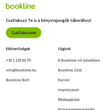
Csatlakozz Te is a könyvrajongók táborához!
Csatlakozom
Elérhetőségek
Cégünk
+36 1 235 60 70
A Bookline-ról bővebben
info@bookline.hu
Bookline Zöld
Bookline Bolt
Karrier
Impresszum
Médiaajánlat
Könyvnagykereskedés