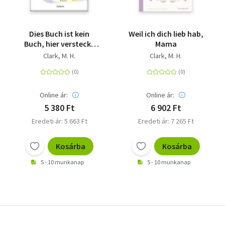
Dies Buch ist kein
Weil ich dich lieb hab,
Buch, hier versteckt
Mama
sich ein Kuss -
Clark, M. H.
Clark, M. H.
Liebevolles
Geschenkbuch für
deinen
Herzensmenschen |
Online ár:
Online ár:
Das perfekte Geschenk
5 380 Ft
6 902 Ft
für eure Liebe
Eredeti ár: 5 663 Ft
Eredeti ár: 7 265 Ft
Kosárba
Kosárba
5 - 10 munkanap
5 - 10 munkanap