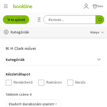
Üres
AI ajánló
Kategóriák
Könyv
Életmód, egészség
M. H Clark művei
Erotika
Kategória
Kategóriák
Gyermek- és ifjúsági
szűrés
Készletállapot
Készletállapot
Hobbi, szabadidő
szűrés
Rendelhető
Raktáron
Akciós
Irodalom
Találatok száma: 6
Művészet
Eladott darabszám szerint
Szakkönyv