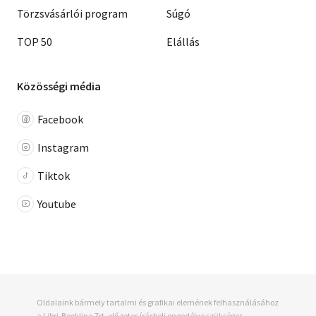
Törzsvásárlói program
Súgó
TOP 50
Elállás
Közösségi média
Facebook
Instagram
Tiktok
Youtube
Oldalaink bármely tartalmi és grafikai elemének felhasználásához
a Libri-Bookline Zrt. előzetes írásbeli engedélye szükséges.