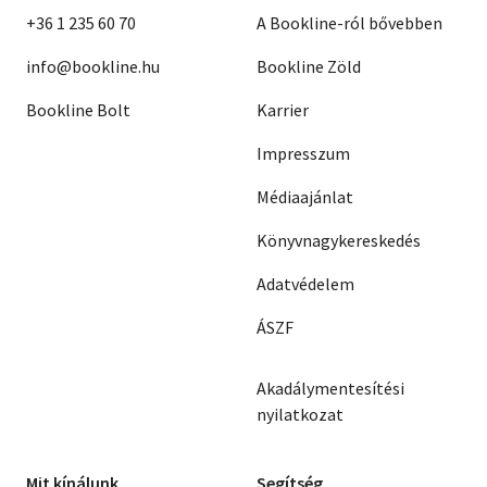
Robin Cook
+36 1 235 60 70
A Bookline-ról bővebben
Robert Ludlum
Erle Stanley Gardner
info@bookline.hu
Bookline Zöld
Mignon G. Eberhart
Anna Porter
Adam Hall
Bookline Bolt
Karrier
Barbara Paul
Stuart M. Kaminsky
Impresszum
Klugmann
Tidyman Ernst
Médiaajánlat
Könyvnagykereskedés
Adatvédelem
ÁSZF
Akadálymentesítési
nyilatkozat
Mit kínálunk
Segítség