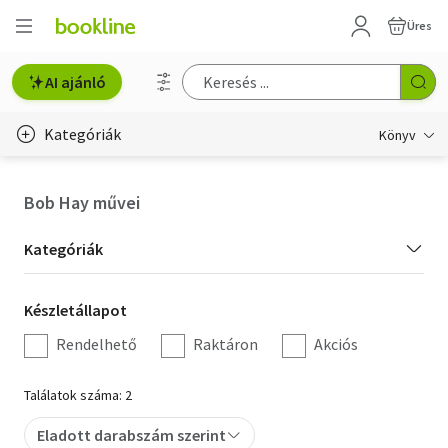
Üres
AI ajánló
Kategóriák
Könyv
Életmód, egészség
Bob Hay művei
Erotika
Kategória
Kategóriák
Gyermek- és ifjúsági
szűrés
Készletállapot
Készletállapot
Hobbi, szabadidő
szűrés
Rendelhető
Raktáron
Akciós
Irodalom
Találatok száma: 2
Művészet
Eladott darabszám szerint
Szakkönyv