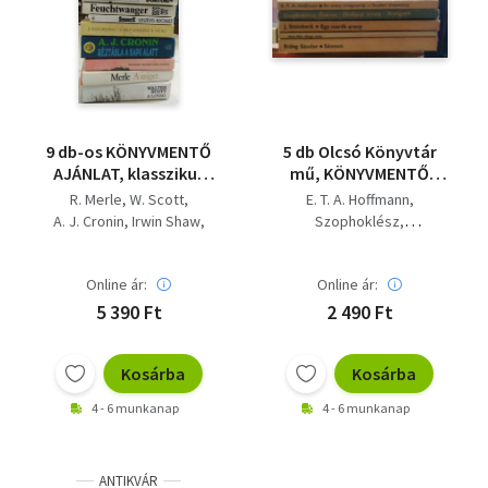
9 db-os KÖNYVMENTŐ
5 db Olcsó Könyvtár
AJÁNLAT, klasszikus
mű, KÖNYVMENTŐ
mű: A sziget+ A lovag+
AJÁNLAT:
R. Merle
W. Scott
E. T. A. Hoffmann
Réztábla a kapu alatt+
Sűmson+Sárga
A. J. Cronin
Irwin Shaw
Szophoklész
Alexandriai négyes 1-
rózsa+Egymarék
Lawrence Durrell
J. Steinbeck
Jókai Mór
2.+ Zsivago doktor+
arany+Élektra/Oedipus
Borisz Paszternak
Rideg Sándor
Szeszélyes autóbusz+
király/Antigoné+Az
Online ár:
Online ár:
J. Steinbeck
John Irving
Garp szerint a világ+
arany
Feuchtwanger
5 390 Ft
2 490 Ft
Jud Süss+ Carrie,
virágcserép/Scuderi
Theodore Dreiser
drágám
kisasszony
Kosárba
Kosárba
4 - 6 munkanap
4 - 6 munkanap
ANTIKVÁR