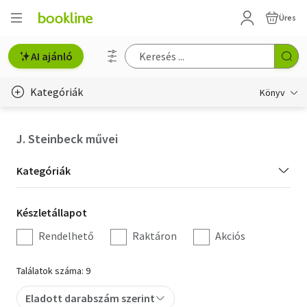
Üres
AI ajánló
Kategóriák
Könyv
Életmód, egészség
J. Steinbeck művei
Erotika
Kategória
Kategóriák
Gyermek- és ifjúsági
szűrés
Készletállapot
Készletállapot
Hobbi, szabadidő
szűrés
Rendelhető
Raktáron
Akciós
Irodalom
Találatok száma: 9
Művészet
Eladott darabszám szerint
Szakkönyv