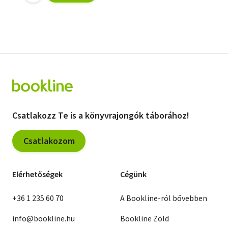
Csatlakozz Te is a könyvrajongók táborához!
Csatlakozom
Elérhetőségek
Cégünk
+36 1 235 60 70
A Bookline-ról bővebben
info@bookline.hu
Bookline Zöld