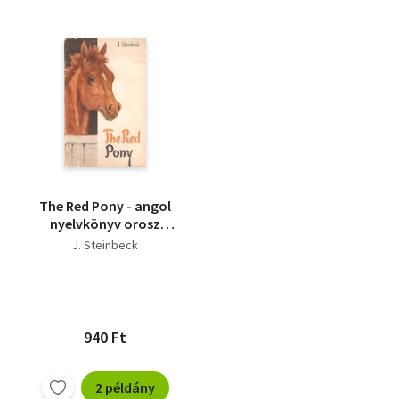
The Red Pony - angol
nyelvkönyv orosz
anyanyelvűeknek
J. Steinbeck
940 Ft
2 példány