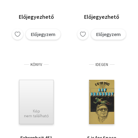
Előjegyezhető
Előjegyezhető
Előjegyzem
Előjegyzem
KÖNYV
IDEGEN
Fahrenhait 451
S is for Space