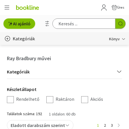
Üres
AI ajánló
Kategóriák
Könyv
Életmód, egészség
Ray Bradbury művei
Erotika
Kategória
Kategóriák
Gyermek- és ifjúsági
szűrés
Készletállapot
Készletállapot
Hobbi, szabadidő
szűrés
Rendelhető
Raktáron
Akciós
Irodalom
Találatok száma: 192
1 oldalon: 60 db
Művészet
Eladott darabszám szerint
1
2
3
Szakkönyv