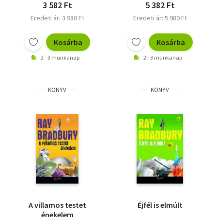
3 582 Ft
5 382 Ft
Eredeti ár: 3 980 Ft
Eredeti ár: 5 980 Ft
Kosárba
Kosárba
2 - 3 munkanap
2 - 3 munkanap
KÖNYV
KÖNYV
A villamos testet
Éjfél is elmúlt
énekelem