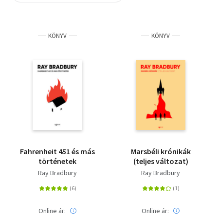
Szótár, nyelvkönyv
KÖNYV
KÖNYV
Tankönyv, segédkönyv
Társadalomtudomány
Természettudomány
Történelem
Vallás
Fahrenheit 451 és más
Marsbéli krónikák
történetek
(teljes változat)
Ray Bradbury
Ray Bradbury
Online ár:
Online ár: