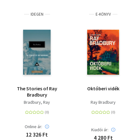
IDEGEN
E-KÖNYV
The Stories of Ray
Októberi vidék
Bradbury
Bradbury, Ray
Ray Bradbury
Online ár:
Kiadói ár:
12 326 Ft
4 280 Ft