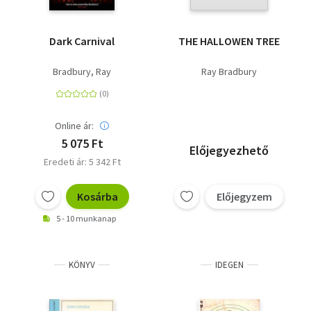
Dark Carnival
THE HALLOWEN TREE
Bradbury, Ray
Ray Bradbury
Online ár:
5 075 Ft
Előjegyezhető
Eredeti ár: 5 342 Ft
Kosárba
Előjegyzem
5 - 10 munkanap
KÖNYV
IDEGEN