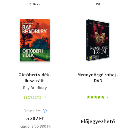
KÖNYV
DVD
Októberi vidék -
Mennydörgő robaj -
illusztrált -
DVD
(Különleges kiadás)
Ray Bradbury
Online ár:
5 382 Ft
Előjegyezhető
Kiadói ár: 5 980 Ft