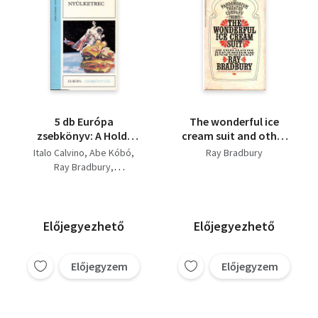
5 db Európa
The wonderful ice
zsebkönyv: A Hold-
cream suit and other
leányok, A homok
plays
Italo Calvino
Abe Kóbó
Ray Bradbury
asszonya, Marsbeli
Ray Bradbury
krónikák, Alitet
Tyihon Szjomuskin
eltűnik,
John Updike
Előjegyezhető
Előjegyezhető
Előjegyzem
Előjegyzem