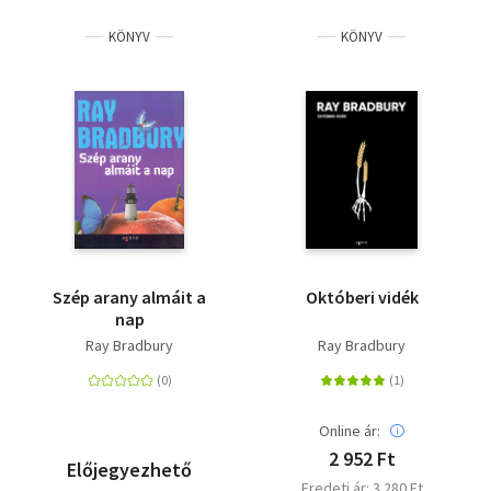
KÖNYV
KÖNYV
Szép arany almáit a
Októberi vidék
nap
Ray Bradbury
Ray Bradbury
Online ár:
2 952 Ft
Előjegyezhető
Eredeti ár: 3 280 Ft