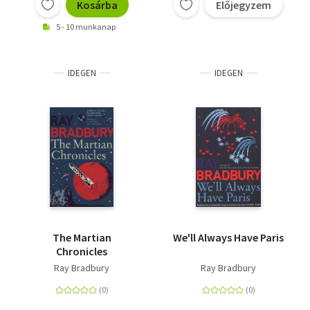
Kosárba
Előjegyzem
5 - 10 munkanap
IDEGEN
IDEGEN
The Martian
We'll Always Have Paris
Chronicles
Ray Bradbury
Ray Bradbury