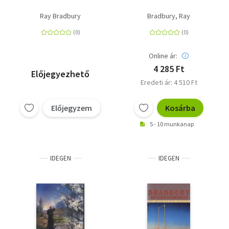
Ray Bradbury
Bradbury, Ray
Online ár:
4 285 Ft
Előjegyezhető
Eredeti ár: 4 510 Ft
Előjegyzem
Kosárba
5 - 10 munkanap
IDEGEN
IDEGEN