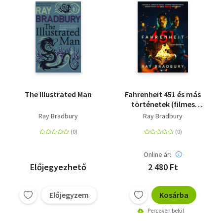
The Illustrated Man
Fahrenheit 451 és más
történetek (filmes
borítóval)
Ray Bradbury
Ray Bradbury
Online ár:
Előjegyezhető
2 480 Ft
Előjegyzem
Kosárba
Perceken belül