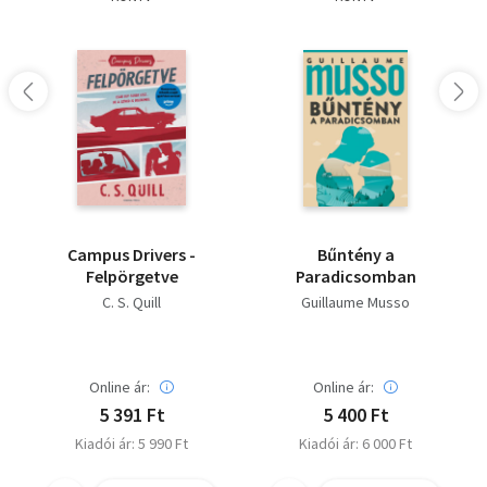
Campus Drivers -
Bűntény a
Felpörgetve
Paradicsomban
C. S. Quill
Guillaume Musso
Online ár:
Online ár:
5 391 Ft
5 400 Ft
Kiadói ár: 5 990 Ft
Kiadói ár: 6 000 Ft