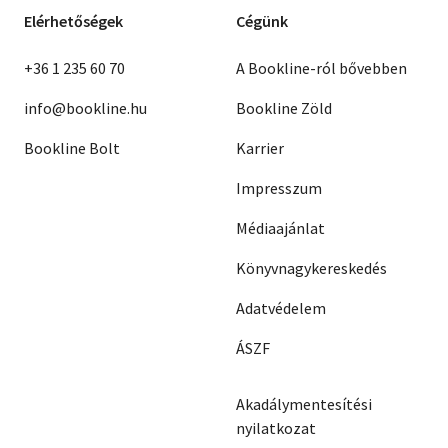
Elérhetőségek
Cégünk
+36 1 235 60 70
A Bookline-ról bővebben
info@bookline.hu
Bookline Zöld
Bookline Bolt
Karrier
Impresszum
Médiaajánlat
Könyvnagykereskedés
Adatvédelem
ÁSZF
Akadálymentesítési
nyilatkozat