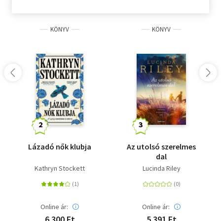
KÖNYV
KÖNYV
Lázadó nők klubja
Az utolsó szerelmes
dal
Kathryn Stockett
Lucinda Riley
Online ár:
Online ár:
6 300 Ft
5 391 Ft