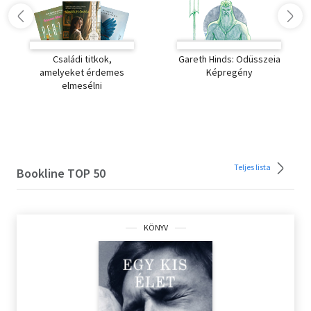
Családi titkok,
Gareth Hinds: Odüsszeia
amelyeket érdemes
Képregény
elmesélni
Az Európa Kiadó
újdonságai
Teljes lista
Bookline TOP 50
KÖNYV