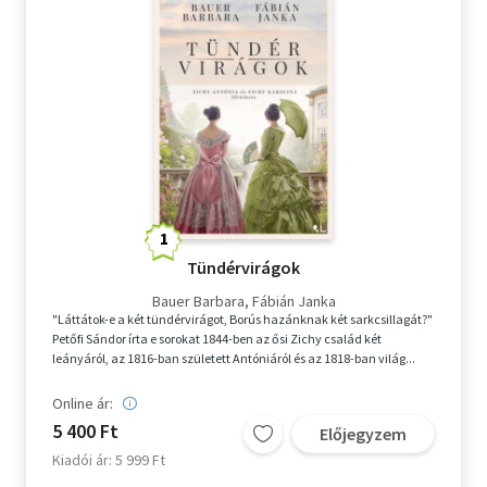
Tündérvirágok
Bauer Barbara
Fábián Janka
"Láttátok-e a két tündérvirágot, Borús hazánknak két sarkcsillagát?"
Petőfi Sándor írta e sorokat 1844-ben az ősi Zichy család két
leányáról, az 1816-ban született Antóniáról és az 1818-ban világ...
Online ár:
5 400 Ft
Előjegyzem
Kiadói ár: 5 999 Ft