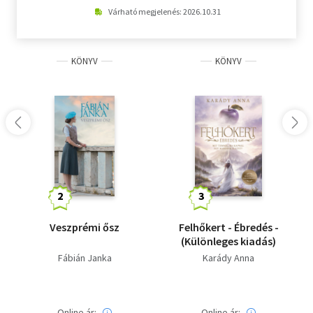
Várható megjelenés: 2026.10.31
KÖNYV
KÖNYV
Veszprémi ősz
Felhőkert - Ébredés -
(Különleges kiadás)
Fábián Janka
Karády Anna
Online ár:
Online ár: