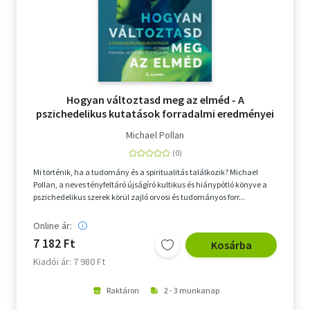
Hogyan változtasd meg az elméd - A
pszichedelikus kutatások forradalmi eredményei
az emberi tudatról, az életről és a halálról
Michael Pollan
Mi történik, ha a tudomány és a spiritualitás találkozik? Michael
Pollan, a neves tényfeltáró újságíró kultikus és hiánypótló könyve a
pszichedelikus szerek körül zajló orvosi és tudományos forr...
Online ár:
7 182 Ft
Kosárba
Kiadói ár: 7 980 Ft
Raktáron
2 - 3 munkanap