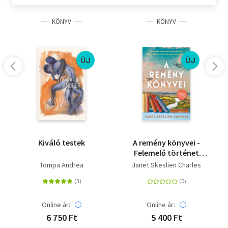
KÖNYV
KÖNYV
ÚJ
ÚJ
Kiváló testek
A remény könyvei -
Felemelő történet
újrakezdésről,
Tompa Andrea
Janet Skeslien Charles
kitartásról és a
könyvek gyógyító
erejéről
Online ár:
Online ár:
6 750 Ft
5 400 Ft