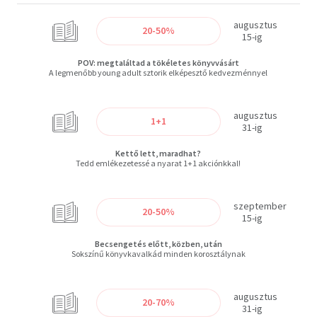
augusztus
20-50%
15-ig
POV: megtaláltad a tökéletes könyvvásárt
A legmenőbb young adult sztorik elképesztő kedvezménnyel
augusztus
1+1
31-ig
Kettő lett, maradhat?
Tedd emlékezetessé a nyarat 1+1 akciónkkal!
szeptember
20-50%
15-ig
Becsengetés előtt, közben, után
Sokszínű könyvkavalkád minden korosztálynak
augusztus
20-70%
31-ig