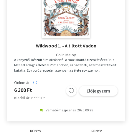
Wildwood 1. - A tiltott Vadon
Colin Meloy
A könyvből készült film októbertől a mozikban! A tizenkét éves Prue
McKeel átlagos életet él Portlandben, és ha teheti, a természet titkait
kutatja. Egy borús reggelen azonban az élete egy szemp...
Online ár:
6 300 Ft
Előjegyzem
Kiadói ár: 6 999 Ft
Várható megjelenés: 2026.09.28
KÖNYV
KÖNYV