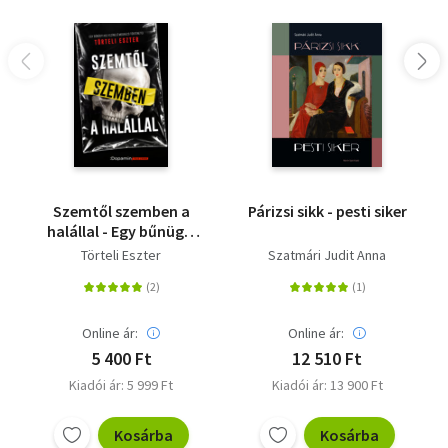
Szemtől szemben a
Párizsi sikk - pesti siker
halállal - Egy bűnügyi
helyszínelő megrázó
Törteli Eszter
Szatmári Judit Anna
történetei
Online ár:
Online ár:
5 400 Ft
12 510 Ft
Kiadói ár: 5 999 Ft
Kiadói ár: 13 900 Ft
Kosárba
Kosárba