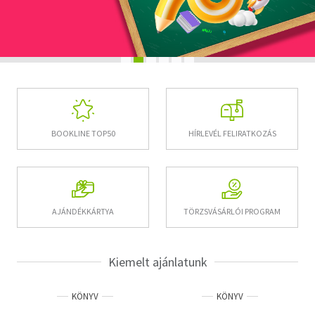
Szótár, nyelvkönyv
Tankönyv, segédkönyv
Társadalomtudomány
Természettudomány
HÍRLEVÉL FELIRATKOZÁS
BOOKLINE TOP50
Történelem
Vallás
AJÁNDÉKKÁRTYA
TÖRZSVÁSÁRLÓI PROGRAM
Kiemelt ajánlatunk
KÖNYV
KÖNYV