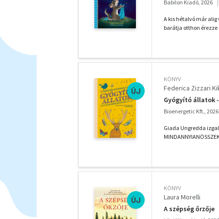
Babilon Kiadó, 2026
A kis hétalvó már ali
barátja otthon érezze
KÖNYV
Federica Zizzari K
ÚJ
Gyógyító állatok -
Bioenergetic Kft., 2026
Giada Ungredda izgal
MINDANNYIANÖSSZE
ÁLLATFAJOK ...
KÖNYV
Laura Morelli
ÚJ
A szépség őrzője