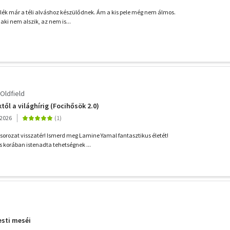
pelék már a téli alváshoz készülődnek. Ám a kis pele még nem álmos.
aki nem alszik, az nem is...
Oldfield
től a világhírig (Focihősök 2.0)
2026
sorozat visszatér! Ismerd meg Lamine Yamal fantasztikus életét!
 korában istenadta tehetségnek ...
esti meséi