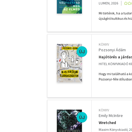
LUMEN, 2026
Mi történik, ha a tudo
újságíró kultikus és hi
KÖNYV
Pozsonyi Ádám
ÚJ
Hajótörés a járda
HITEL KÖNYVKIADÓ KF
Hogy mi található a kö
Pozsonyi-féle stílusb
KÖNYV
Emily McIntire
ÚJ
Wretched
Maxim Könyvkiadó, 2