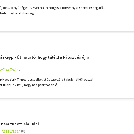
ű, de szörnyűséges is. Evelina mindig is a törvénnyel szembeszegülők
aládi drogbirodalom ag...
képp - Útmutató, hogy túléld a káoszt és újra
ew York Times-bestsellerlistás szerzője tabuk nélkül beszél
t tudnunk kell, hogy magabiztosan é...
i nem tudott elaludni