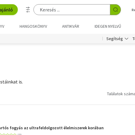
ajánló
R
YV
HANGOSKÖNYV
ANTIKVÁR
IDEGEN NYELVŰ
T
Segítség
stáinkat is.
Találatok száma
Tartós fogyás az ultrafeldolgozott élelmiszerek korában