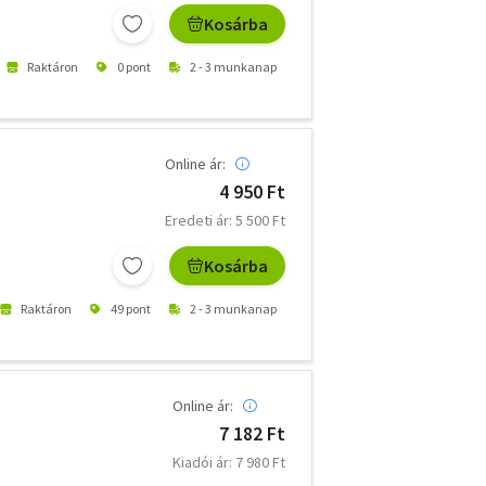
Kosárba
Raktáron
0 pont
2 - 3 munkanap
Online ár:
4 950 Ft
Eredeti ár: 5 500 Ft
Kosárba
Raktáron
49 pont
2 - 3 munkanap
Online ár:
7 182 Ft
Kiadói ár: 7 980 Ft