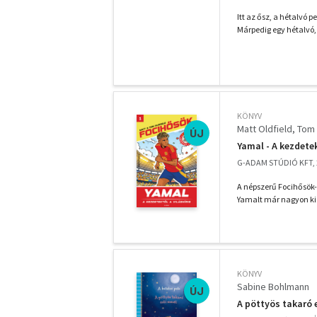
Itt az ősz, a hétalvó 
Márpedig egy hétalvó, 
KÖNYV
Matt Oldfield
Tom 
ÚJ
Yamal - A kezdetek
G-ADAM STÚDIÓ KFT, 
A népszerű Focihősök-
Yamalt már nagyon kis
KÖNYV
Sabine Bohlmann
ÚJ
A pöttyös takaró 