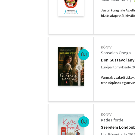
Jason Fung, aki Az elh
hízás alapvető, kivált
KÖNYV
Sonsoles Ónega
ÚJ
Don Gustavo lány
Európa Könyvkiadó, 2
Vannak családi titkok
februárjának egyik vih
KÖNYV
Katie Fforde
ÚJ
Szerelem London
Libri Könyvkiadó, 202