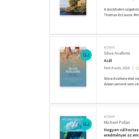
A stockholmi szigetvil
Thomas és Louise. Min
KÖNYV
Silvia Avallone
ÚJ
Acél
Park Kiadó, 2026
Silvia Avallone első 
évben semmit sem vesz
KÖNYV
Michael Pollan
ÚJ
Hogyan változtasd
eredményei az embe