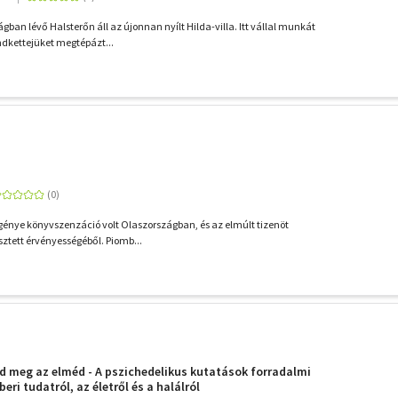
ágban lévő Halsterőn áll az újonnan nyílt Hilda-villa. Itt vállal munkát
dkettejüket megtépázt...
regénye könyvszenzáció volt Olaszországban, és az elmúlt tizenöt
tett érvényességéből. Piomb...
 meg az elméd - A pszichedelikus kutatások forradalmi
ri tudatról, az életről és a halálról