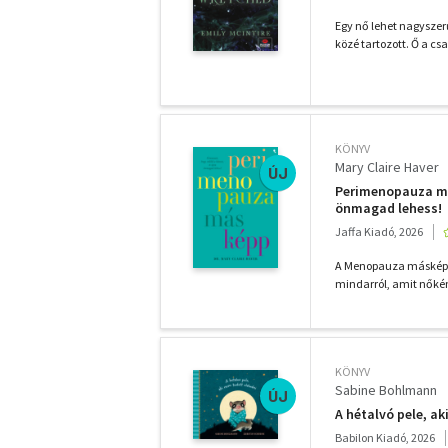
Egy nő lehet nagyszer
közé tartozott. Ő a cs
KÖNYV
Mary Claire Haver
ÚJ
Perimenopauza más
önmagad lehess!
Jaffa Kiadó, 2026
A Menopauza másképp N
mindarról, amit nőkén
KÖNYV
Sabine Bohlmann
ÚJ
A hétalvó pele, ak
Babilon Kiadó, 2026