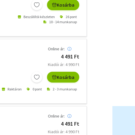
Kosárba
Beszállítói készleten
26 pont
10 - 14 munkanap
Online ár:
4 491 Ft
Kiadói ár: 4 990 Ft
Kosárba
Raktáron
0 pont
2 - 3 munkanap
Online ár:
4 491 Ft
Kiadói ár: 4 990 Ft