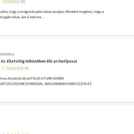
g várta, hogy a mogyorós pele náluk aludjon. Mindent megtesz, hogy a
 magát náluk, ám ő esti me...
ikosmica
 Az állatvilág lelkünkben élő archetípusai
mas illusztrációival FÖLDI UTUNK SORÁN
KAPCSOLÓDUNK EGYMÁSSAL. MAGUNKBAN HORDOZZUK AZ