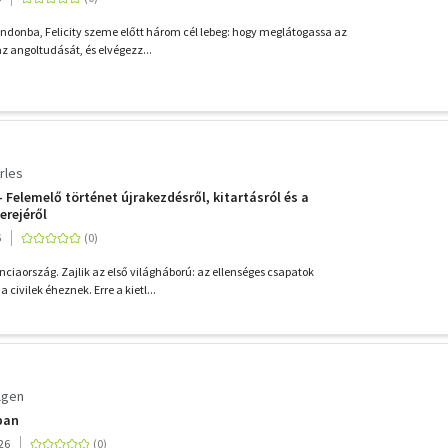
donba, Felicity szeme előtt három cél lebeg: hogy meglátogassa az
az angoltudását, és elvégezz...
rles
 Felemelő történet újrakezdésről, kitartásról és a
erejéről
6
nciaország. Zajlik az első világháború: az ellenséges csapatok
civilek éheznek. Erre a kietl...
lgen
ában
26