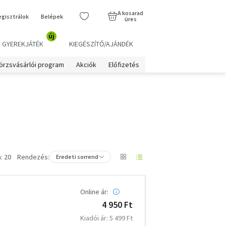
A kosarad
egisztrálok
Belépek
üres
új
GYEREKJÁTÉK
KIEGÉSZÍTŐ/AJÁNDÉK
örzsvásárlói program
Akciók
Előfizetés
: 20
Rendezés:
Eredeti sorrend
Online ár:
4 950 Ft
Kiadói ár: 5 499 Ft