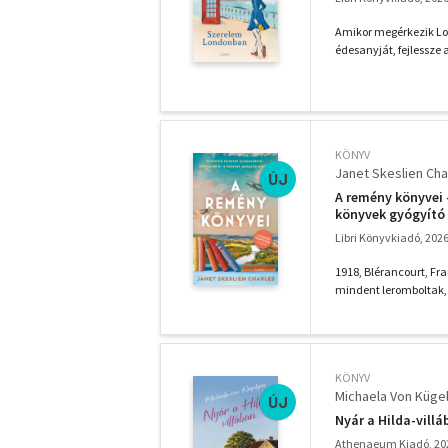
Amikor megérkezik Lon
édesanyját, fejlessze 
KÖNYV
Janet Skeslien Cha
ÚJ
A remény könyvei -
könyvek gyógyító 
Libri Könyvkiadó, 202
1918, Blérancourt, Fra
mindent leromboltak, a 
KÖNYV
Michaela Von Küge
ÚJ
Nyár a Hilda-vill
Athenaeum Kiadó, 20