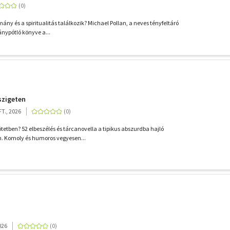
mány és a spiritualitás találkozik? Michael Pollan, a neves tényfeltáró
ánypótló könyve a...
szigeten
T., 2026
tetben? 52 elbeszélés és tárcanovella a tipikus abszurdba hajló
an. Komoly és humoros vegyesen...
026