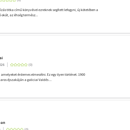
ízás titka című könyvével ezreknek segített lefogyni, új kötetében a
ó okát, az éhség termész...
ai
026
, amelyeket érdemes elmesélni. Ez egy ilyen történet. 1900
aros éjszakáján a galiciai Valdés ...
ban
6