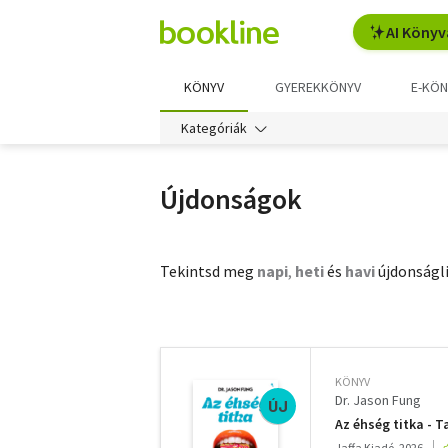
AI Könyv
KÖNYV
GYEREKKÖNYV
E-KÖN
Kategóriák
Újdonságok
Tekintsd meg
napi
,
heti
és
havi
újdonságli
További
szűrők
KÖNYV
Dr. Jason Fung
ÚJ
Az éhség titka - 
Jaffa Kiadó, 2026