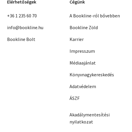
Elérhetőségek
Cégünk
+36 1 235 60 70
A Bookline-ról bővebben
info@bookline.hu
Bookline Zöld
Bookline Bolt
Karrier
Impresszum
Médiaajánlat
Könyvnagykereskedés
Adatvédelem
ÁSZF
Akadálymentesítési
nyilatkozat