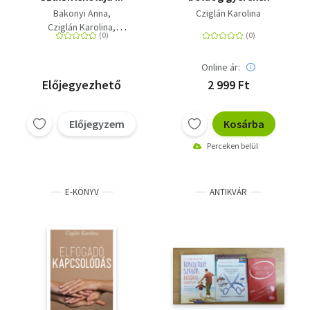
Bakonyi Anna
Cziglán Karolina
Cziglán Karolina
Nemes Éva
Purebl György
Online ár:
S.pintye Mária
Tari Annamária
Vajna Virág
Előjegyezhető
2 999 Ft
Vekerdy Tamás
Előjegyzem
Kosárba
Perceken belül
E-KÖNYV
ANTIKVÁR