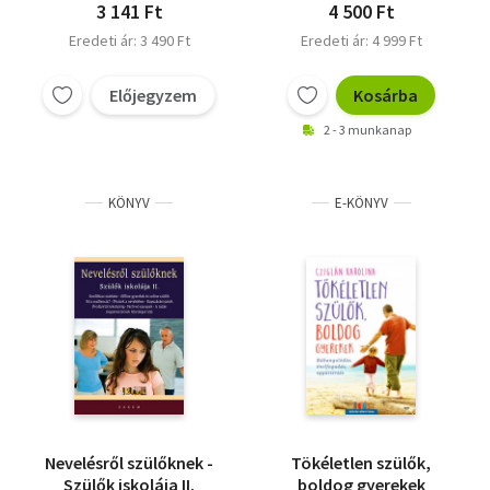
3 141 Ft
4 500 Ft
Eredeti ár: 3 490 Ft
Eredeti ár: 4 999 Ft
Előjegyzem
Kosárba
2 - 3 munkanap
KÖNYV
E-KÖNYV
Nevelésről szülőknek -
Tökéletlen szülők,
Szülők iskolája II.
boldog gyerekek