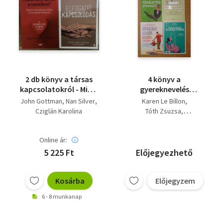
2 db könyv a társas
4 könyv a
kapcsolatokról - Mitől
gyereknevelés
lesz tartós a
kihívásairól: Hogyan
John Gottman
Nan Silver
Karen Le Billon
szerelem?, Elfogadó
ne neveljünk tökéletes
Cziglán Karolina
Tóth Zsuzsa
kapcsolódás
gyereket?, Tökéletlen
Cziglán Karolina
szülők, boldog
Libby Purves
gyerekek, Falra hányt
Online ár:
borsó?, Hiszti nélkül a
5 225 Ft
Előjegyezhető
hisztiről
Kosárba
Előjegyzem
6 - 8 munkanap