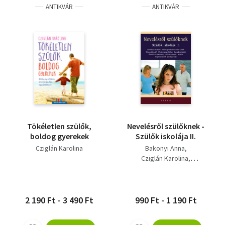
ANTIKVÁR
ANTIKVÁR
Tökéletlen szülők,
Nevelésről szülőknek -
boldog gyerekek
Szülők iskolája II.
Cziglán Karolina
Bakonyi Anna
Cziglán Karolina
Nemes Éva
Purebl György
S.pintye Mária
Tari Annamária
Vajna Virág
2 190 Ft - 3 490 Ft
990 Ft - 1 190 Ft
Vekerdy Tamás