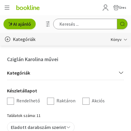
Üres
AI ajánló
Kategóriák
Könyv
Életmód, egészség
Cziglán Karolina művei
Erotika
Kategória
Kategóriák
Gyermek- és ifjúsági
szűrés
Készletállapot
Készletállapot
Hobbi, szabadidő
szűrés
Rendelhető
Raktáron
Akciós
Irodalom
Találatok száma: 11
Művészet
Eladott darabszám szerint
Szakkönyv