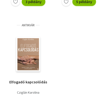
3 példány
5 példány
ANTIKVÁR
Elfogadó kapcsolódás
Cziglán Karolina