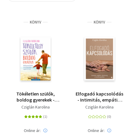
Szótár, nyelvkönyv
KÖNYV
KÖNYV
Tankönyv, segédkönyv
Társadalomtudomány
Természettudomány
Történelem
Vallás
Tökéletlen szülők,
Elfogadó kapcsolódás
boldog gyerekek -
- Intimitás, empátia,
Ráhangolódás,
sebezhetőség a
Cziglán Karolina
Cziglán Karolina
önelfogadás,
mindennapokban
együttérzés
Online ár:
Online ár: