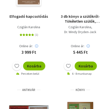
Elfogadó kapcsolódás
3 db könyv a szülőkről-
Tökéletlen szülők,
boldog gyerekek,
Cziglán Karolina
Cziglán Karolina
Rettenetes szülők,
Dr. Windy Dryden-Jack
Mérgező szülők
Gordon
Susan Forward
Online ár:
Online ár:
3 999 Ft
5 445 Ft
Kosárba
Kosárba
Perceken belül
6 - 8 munkanap
ANTIKVÁR
KÖNYV