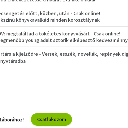
csengetés előtt, közben, után - Csak online!
kszínű könyvkavalkád minden korosztálynak
V: megtaláltad a tökéletes könyvvásárt - Csak online!
legmenőbb young adult sztorik elképesztő kedvezménny
rtárs a kijelződre - Versek, esszék, novellák, regények dig
nyvtáradba
Csatlakozom
 táborához!