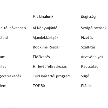
Mit kínálunk
Segítség
ne-ról bővebben
AI Könyvajánló
Szolgáltatások
 Zöld
Ajándékkártyák
Fizetés
Bookline Reader
Szállítás
zum
Előfizetés
Átvevőhelyek
nlat
Hírlevél feliratkozás
Kapcsolat
ykereskedés
Törzsvásárlói program
Súgó
elem
TOP 50
Elállás