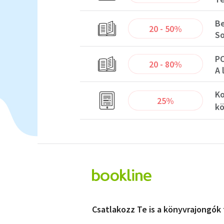
Be
20 - 50%
So
PO
20 - 80%
A 
Ko
25%
kö
Csatlakozz Te is a könyvrajongók