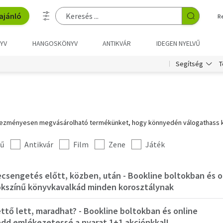
ajánló
R
YV
HANGOSKÖNYV
ANTIKVÁR
IDEGEN NYELVŰ
T
Segítség
vezményesen megvásárolható termékünket, hogy könnyedén válogathass ke
vű
Antikvár
Film
Zene
Játék
Becsengetés előtt, közben, után - Bookline boltokba
kszínű könyvkavalkád minden korosztálynak
ttő lett, maradhat? - Bookline boltokban és online
dd emlékezetessé a nyarat 1+1 akciónkkal!