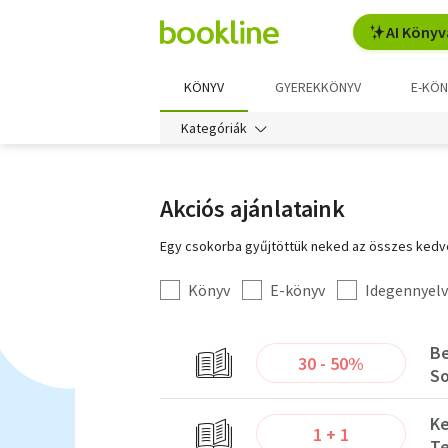
AI Könyv
KÖNYV
GYEREKKÖNYV
E-KÖN
Kategóriák
Akciós ajánlataink
Egy csokorba gyűjtöttük neked az összes ked
Könyv
E-könyv
Idegennyel
30 - 50%
So
Ke
1 + 1
Te