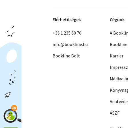
Elérhetőségek
Cégünk
+36 1 235 60 70
A Bookli
info@bookline.hu
Bookline
Bookline Bolt
Karrier
Impress
Médiaajá
Könyvnag
Adatvéd
ÁSZF