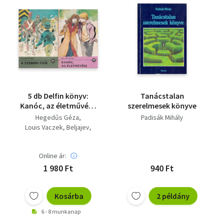
5 db Delfin könyv:
Tanácstalan
Kanóc, az életművész
szerelmesek könyve
+ A szebeni fiúk + A
Hegedűs Géza
Padisák Mihály
repülő ember + A
Louis Vaczek
Beljajev
Hudson vándora + Az
Lengyel Balázs
erdőntúli veszedelem
Padisák Mihály
Online ár:
1 980 Ft
940 Ft
Kosárba
2 példány
6 - 8 munkanap