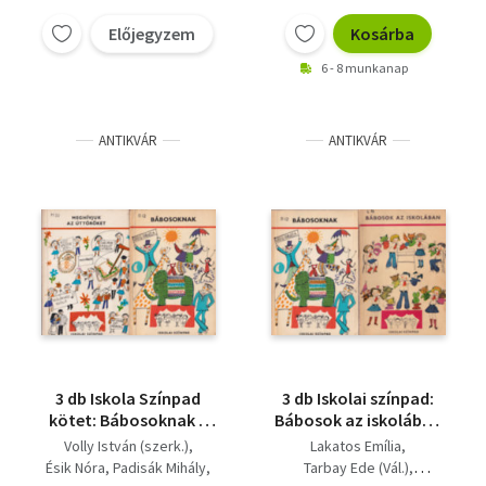
Előjegyzem
Kosárba
6 - 8 munkanap
ANTIKVÁR
ANTIKVÁR
3 db Iskola Színpad
3 db Iskolai színpad:
kötet: Bábosoknak +
Bábosok az iskolában
Meghívjuk az
+ Bábosoknak +
Volly István (szerk.)
Lakatos Emília
úttörőket + Nyitnikék
Meghívjuk az
Ésik Nóra
Padisák Mihály
Tarbay Ede (Vál.)
úttörőket