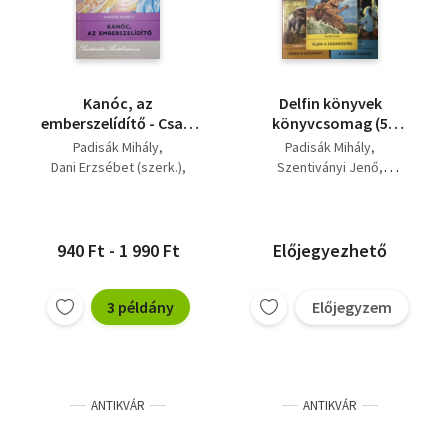
Kanóc, az
Delfin könyvek
emberszelídítő - Csala
könyvcsomag (5
Károly rajzaival (Delfin
kötet)
Padisák Mihály
Padisák Mihály
könyvek, saját képpel)
Dani Erzsébet (szerk.)
Szentiványi Jenő
Csala Károly (ill.)
Arkagyij P. Gajdar
Doán Giói
940 Ft - 1 990 Ft
Előjegyezhető
3 példány
Előjegyzem
ANTIKVÁR
ANTIKVÁR