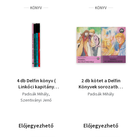
KÖNYV
KÖNYV
4 db Delfin könyv (
2 db kötet a Delfin
Linkóci kapitány
Könyvek sorozatból:
kaladjai+ A fehér
Kanóc, az életművész
Padisák Mihály
Padisák Mihály
csapat+ Divényi
+ Kanóc, az
Szentiványi Jenő
történet+ Kanóc, Az
emberszelidítő
életművész )
Előjegyezhető
Előjegyezhető