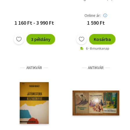
Online ár:
1 160 Ft - 3 990 Ft
1 590 Ft
3 példány
Kosárba
6 - 8 munkanap
ANTIKVÁR
ANTIKVÁR