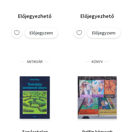
kapitány.
Előjegyezhető
Előjegyezhető
Előjegyzem
Előjegyzem
ANTIKVÁR
KÖNYV
Tanácstalan
Delfin könyvek