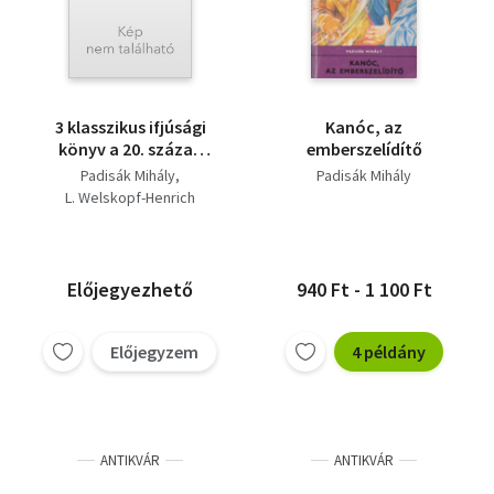
3 klasszikus ifjúsági
Kanóc, az
könyv a 20. század
emberszelídítő
derekáról: A csúcs
Padisák Mihály
Padisák Mihály
mindig fölöttünk van,
L. Welskopf-Henrich
Tokei-Ihto visszatér,
Szeptemberi emlék
Előjegyezhető
940 Ft - 1 100 Ft
Előjegyzem
4 példány
ANTIKVÁR
ANTIKVÁR