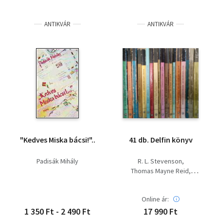
ANTIKVÁR
ANTIKVÁR
"Kedves Miska bácsi!"..
41 db. Delfin könyv
Padisák Mihály
R. L. Stevenson
Thomas Mayne Reid
Fehér Tibor
Padisák Mihály
Online ár:
Rónaszegi Miklós(szerk.)
1 350 Ft - 2 490 Ft
17 990 Ft