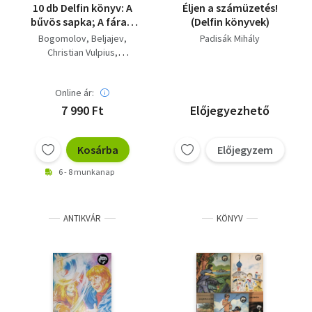
10 db Delfin könyv: A
Éljen a számüzetés!
bűvös sapka; A fáraó
(Delfin könyvek)
átka; A görög gálya
Bogomolov
Beljajev
Padisák Mihály
titka; A kétéltű ember;
Christian Vulpius
A sátán kutyája; A
Ráth-Végh István
spessarti fogadó; Éljen
Szentiványi Jenő
a száműzetés!;
Online ár:
Padisák Mihály
Haramiák kapitánya;
Csukás István
7 990 Ft
Előjegyezhető
Titkos küldetés;
H. Tuhtabajev
Vakáció a halott
Wilhelm Hauff
utcában
Kosárba
Előjegyzem
Sir Arthur Conan Doyle
6 - 8 munkanap
ANTIKVÁR
KÖNYV