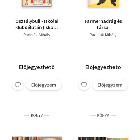
Osztálybuli - Iskolai
Farmernadrág és
klubdélután (Iskolai
társai
színpad - 5-8.
Padisák Mihály
Padisák Mihály
osztályosoknak)
Előjegyezhető
Előjegyezhető
Előjegyzem
Előjegyzem
KÖNYV
KÖNYV