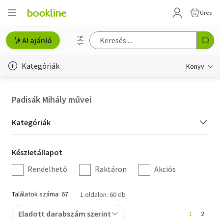
Üres
AI ajánló
Kategóriák
Könyv
Életmód, egészség
Padisák Mihály művei
Erotika
Kategória
Kategóriák
Gyermek- és ifjúsági
szűrés
Készletállapot
Készletállapot
Hobbi, szabadidő
szűrés
Rendelhető
Raktáron
Akciós
Irodalom
Találatok száma: 67
1 oldalon: 60 db
Művészet
Eladott darabszám szerint
1
2
Szakkönyv