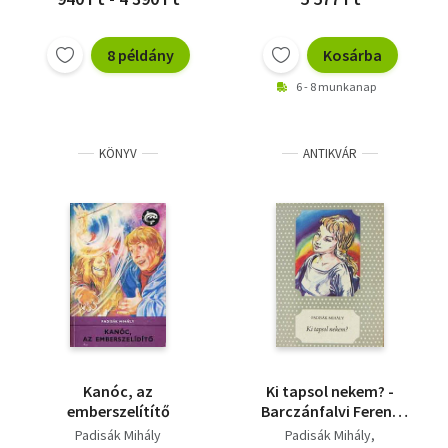
8 példány
Kosárba
6 - 8 munkanap
KÖNYV
ANTIKVÁR
Kanóc, az
Ki tapsol nekem? -
emberszelítítő
Barczánfalvi Ferenc
rajzaival (Pöttyös
Padisák Mihály
Padisák Mihály