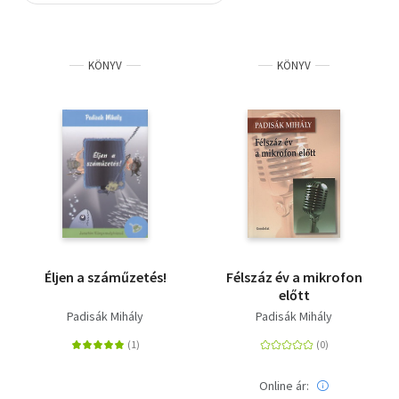
Szótár, nyelvkönyv
KÖNYV
KÖNYV
Tankönyv, segédkönyv
Társadalomtudomány
Természettudomány
Történelem
Vallás
Éljen a száműzetés!
Félszáz év a mikrofon
előtt
Padisák Mihály
Padisák Mihály
Online ár: