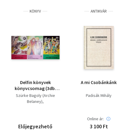
KÖNYV
ANTIKVÁR
Delfin könyvek
A mi Csobánkánk
könyvcsomag (3db)
Két kicsi hód, Kanóc,
Szürke Bagoly (Archie
Padisák Mihály
az életművész, Lusta
Belaney)
Emmit tetten érik
Rónaszegi Miklós(szerk.)
Baktay Ervin (ford.)
Online ár:
Szecskó Péter (ill.)
Padisák Mihály
Előjegyezhető
3 100 Ft
Dani Erzsébet (szerk.)