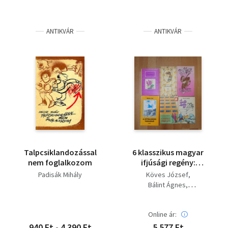
ANTIKVÁR
ANTIKVÁR
Talpcsiklandozással
6 klasszikus magyar
nem foglalkozom
ifjúsági regény:
Születéésnap,
Padisák Mihály
Köves József
Aranyeső, Cipisz mégis
Bálint Ágnes
győz, A kétbalkezes
Padisák Mihály
varázsló, A repülő
Janikovszky Éva
dívány, A közös kutya
Online ár:
Szabó Magda
940 Ft - 4 390 Ft
5 577 Ft