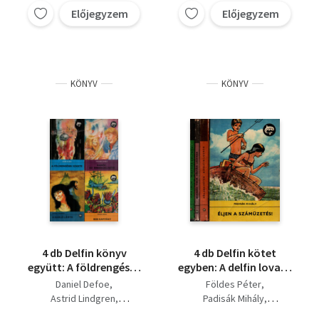
Előjegyzem
Előjegyzem
KÖNYV
KÖNYV
4 db Delfin könyv
4 db Delfin kötet
együtt: A földrengések
egyben: A delfin lovasa
szigete, Kanóc, az
- Éljen a száműzetés! -
Daniel Defoe
Földes Péter
emberszelídítő, A
Végvári legenda -
Astrid Lindgren
Padisák Mihály
rabló lánya, Bob
Micsoda kölykök!
Padisák Mihály
Fehér Klára
Barabás Tibor
Ewa Lach