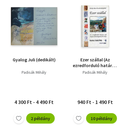
Gyalog Juli (dedikált)
Ezer szállal (Az
ezredforduló határon
túli magyar
Padisák Mihály
Padisák Mihály
fiatalságának hű
tükre)
4 300 Ft - 4 490 Ft
940 Ft - 1 490 Ft
2 példány
10 példány