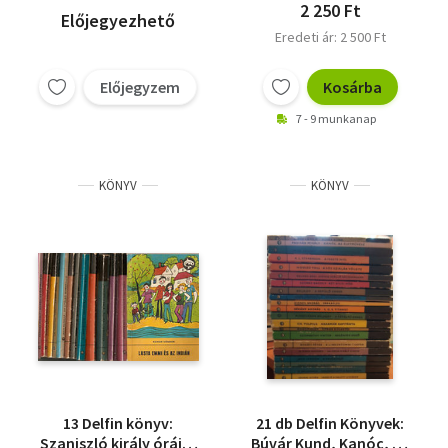
2 250 Ft
Előjegyezhető
Eredeti ár: 2 500 Ft
Előjegyzem
Kosárba
7 - 9 munkanap
KÖNYV
KÖNYV
13 Delfin könyv:
21 db Delfin Könyvek:
Szaniszló király órája,
Búvár Kund, Kanóc, az