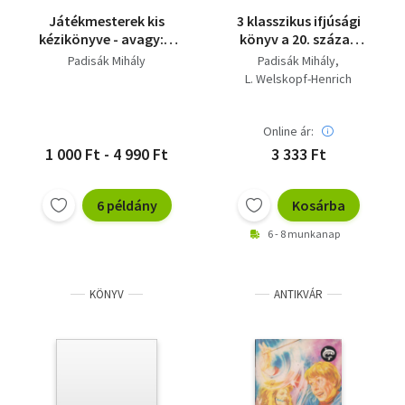
Játékmesterek kis
3 klasszikus ifjúsági
kézikönyve - avagy: a
könyv a 20. század
játékvezető és a játék
derekáról: A csúcs
Padisák Mihály
Padisák Mihály
mindig fölöttünk van,
L. Welskopf-Henrich
Tokei-Ihto visszatér,
Szeptemberi emlék
Online ár:
1 000 Ft - 4 990 Ft
3 333 Ft
6 példány
Kosárba
6 - 8 munkanap
KÖNYV
ANTIKVÁR