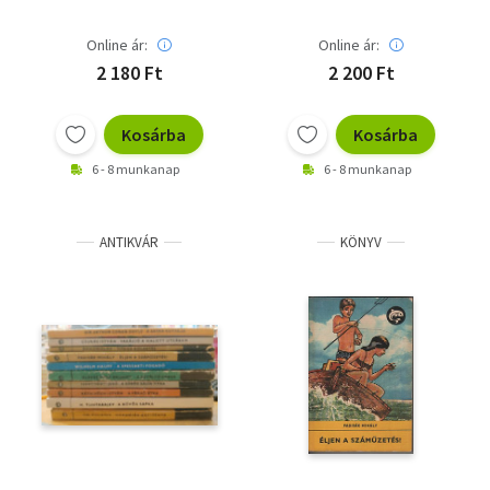
Tarbay Ede (Vál.)
Ésik Nóra
Padisák Mihály
Online ár:
Online ár:
2 180 Ft
2 200 Ft
Kosárba
Kosárba
6 - 8 munkanap
6 - 8 munkanap
ANTIKVÁR
KÖNYV