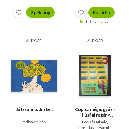
2 példány
Kosárba
4 - 6 munkanap
ANTIKVÁR
ANTIKVÁR
Játszani tudni kell
Csipisz mégis győz -
Ifjúsági regény
(Hegedüs István
Padisák Mihály
Padisák Mihály
rajzaival)
Hegedüs István (ill.)