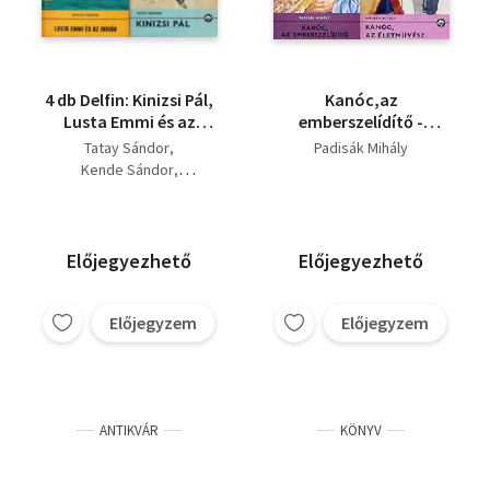
4 db Delfin: Kinizsi Pál,
Kanóc,az
Lusta Emmi és az
emberszelídítő -
indián, Kanóc, az
Kanóc,az életművész
Tatay Sándor
Padisák Mihály
életművész, Kapd el a
(2 kötet)
Kende Sándor
tolvajt, és tartsd a
Padisák Mihály
szád.
Kőváry György
Előjegyezhető
Előjegyezhető
Előjegyzem
Előjegyzem
ANTIKVÁR
KÖNYV