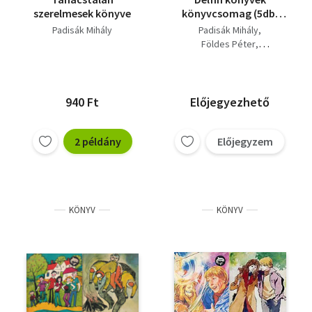
szerelmesek könyve
könyvcsomag (5db)
Kanóc az életművész,
Padisák Mihály
Padisák Mihály
Kanóc az
Földes Péter
emberszelidítő, A
Kende Sándor
delfin lovasa, Lusta
Astrid Lindgren
Emmi és a szerelem, Az
ifjú mesterdetektív
940 Ft
Előjegyezhető
2 példány
Előjegyzem
KÖNYV
KÖNYV