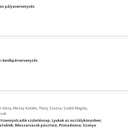
ros pályaversenyzés
i kerékpárversenyzés
r Géza
Mezey Katalin
Thury Zsuzsa
Szabó Magda
ások
 A tizennyolcadik születésnap; Lyukak az osztálykönyvben;
estvérek; Rénszarvasok pásztora; Primadonna; Szonya