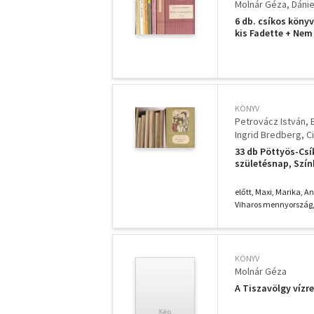
Molnár Géza
Dánie
6 db. csíkos köny
kis Fadette + Nem
+ Az együttes)
KÖNYV
Petrovácz István
Ingrid Bredberg
C
Magyar Katalin
Sz
33 db Pöttyös-Csík
Gergely Márta
Ver
születésnap, Szín
Veronica Robinson
Heidi, Galambpost
Robinson kisasszo
Thury Zsuzsa
Tade
előtt, Maxi, Marika, A
Viharos mennyország, J
KÖNYV
Molnár Géza
A Tiszavölgy vízr