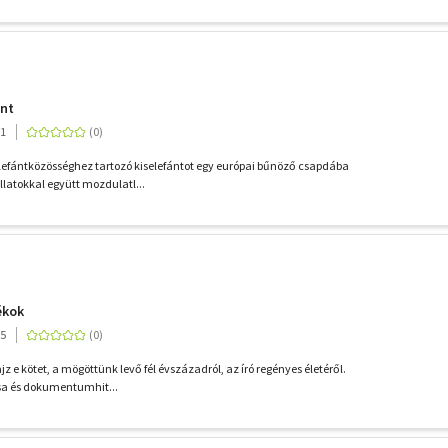
ánt
01
elefántközösséghez tartozó kiselefántot egy európai bűnöző csapdába
llatokkal együtt mozdulatl...
ékok
05
jz e kötet, a mögöttünk levő fél évszázadról, az író regényes életéről.
usa és dokumentumhit...