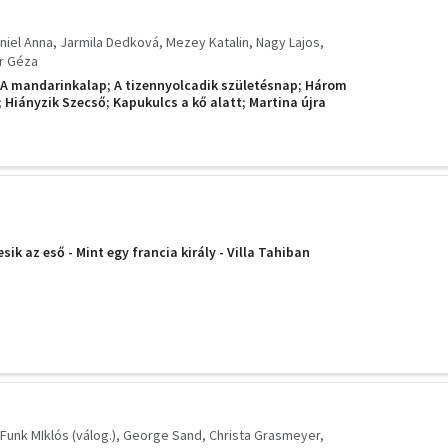
niel Anna
Jarmila Dedková
Mezey Katalin
Nagy Lajos
r Géza
: A mandarinkalap; A tizennyolcadik születésnap; Három
 Hiányzik Szecső; Kapukulcs a kő alatt; Martina újra
ik az eső - Mint egy francia király - Villa Tahiban
Funk MIklós (válog.)
George Sand
Christa Grasmeyer