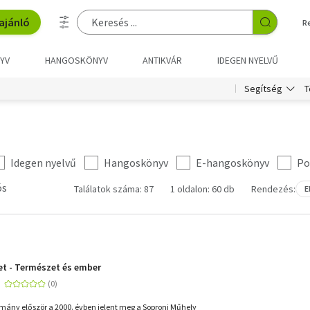
ajánló
R
YV
HANGOSKÖNYV
ANTIKVÁR
IDEGEN NYELVŰ
T
Segítség
Idegen nyelvű
Hangoskönyv
E-hangoskönyv
Po
ós
Találatok száma: 87
1 oldalon: 60 db
Rendezés:
E
t - Természet és ember
ány először a 2000. évben jelent meg a Soproni Műhely