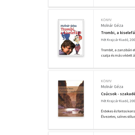
KÖNYV
Molnár Géza
Trombi, a kiselef
Hét Krajcár Kiadó, 20
Trombit, a zanzibári 
csalja és más védett á
KÖNYV
Molnár Géza
Csúcsok - szakad
Hét Krajcár Kiadó, 20
Érdekes és fontos korra
Élvezetes, színes stíl