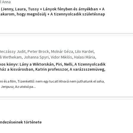
l Anna
v (Jenny, Laura, Tussy + Lányok fényben és árnyékban + A
 akarom, hogy megnősülj + A tizennyolcadik születésnap
Beczássy Judit
Peter Brock
Molnár Géza
Lilo Hardel
ili Wethekam
Johanna Spyri
Vidor Miklós
Halasi Mária
abó Magda
Marie Majerová
Gerti Tetzner
Mira Lobe
os könyv: Lány a Wiktorskán, Piri, Nelli, A tizennyolcadik
a Ferra-Mikura
André Dhotel
Palotai Boris
ház a kisvárosban, Katrin professzor, A varázsszemüveg,
Petrovácz István
Kántor Zsuzsa
Márton Klára
a, Kölcsönkért szülők, Hej, Krisztina! Születésnap,
ny, Ének a küszöb
usz Zimecki
Szalay Lenke
Lev Kasszil
nni és a film, Tizenkettő: nem egy tucat! Ahová nem juthatunk el soha,
eripusz, Az utolsó pa...
endezéseinek története