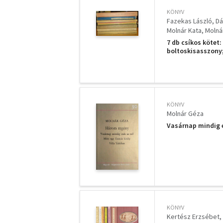
KÖNYV
Fazekas László
Dá
Molnár Kata
Molná
7 db csíkos kötet
boltoskisasszony;
táncol
KÖNYV
Molnár Géza
Vasárnap mindig es
KÖNYV
Kertész Erzsébet