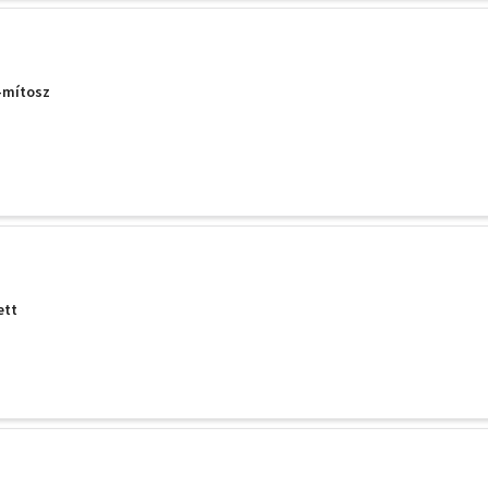
-mítosz
ett