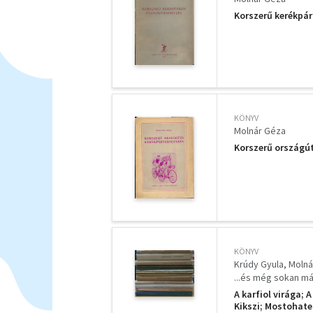
Korszerű kerékpá
KÖNYV
Molnár Géza
Korszerű országút
KÖNYV
Krúdy Gyula
Molná
...és még sokan m
A karfiol virága;
Kikszi; Mostohat