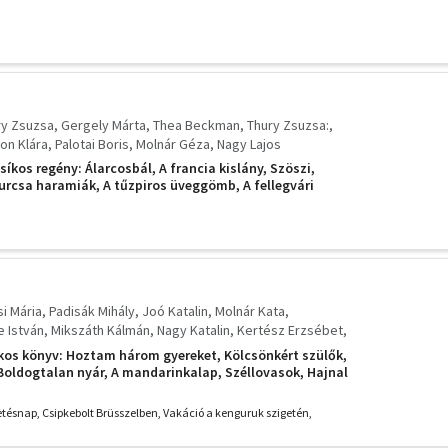
ry Zsuzsa
Gergely Márta
Thea Beckman
Thury Zsuzsa:
on Klára
Palotai Boris
Molnár Géza
Nagy Lajos
síkos regény: Álarcosbál, A francia kislány, Szöszi,
 furcsa haramiák, A tűzpiros üveggömb, A fellegvári
zállj fel a buszra, Viharos mennyország, A
zületésnap, Három boltoskisasszony
si Mária
Padisák Mihály
Joó Katalin
Molnár Kata
 István
Mikszáth Kálmán
Nagy Katalin
Kertész Erzsébet
usz Zimecki
kos könyv: Hoztam három gyereket, Kölcsönkért szülők,
Boldogtalan nyár, A mandarinkalap, Széllovasok, Hajnal
szky, a siket kovács, Napraforgó-lány, Jenny, Laura,
rom élete,
etésnap, Csipkebolt Brüsszelben, Vakáció a kenguruk szigetén,