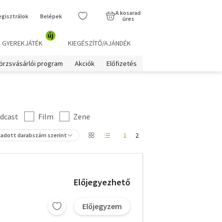
A kosarad
egisztrálok
Belépek
üres
új
GYEREKJÁTÉK
KIEGÉSZÍTŐ/AJÁNDÉK
örzsvásárlói program
Akciók
Előfizetés
dcast
Film
Zene
1
2
ladott darabszám szerint
Előjegyezhető
Előjegyzem