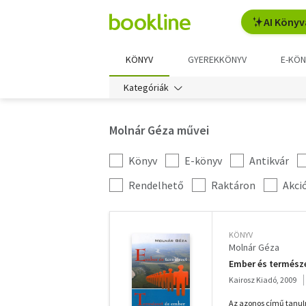
AI Könyv
KÖNYV
GYEREKKÖNYV
E-KÖN
Kategóriák
Molnár Géza művei
Könyv
E-könyv
Antikvár
Kategória
szűrés
További
Rendelhető
Raktáron
Akci
szűrők
KÖNYV
Molnár Géza
Ember és természe
Kairosz Kiadó, 2009
Az azonos című tanulm