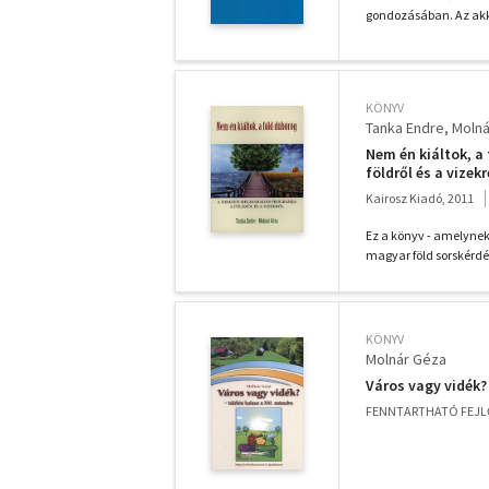
gondozásában. Az akk
KÖNYV
Tanka Endre
Molná
Nem én kiáltok, a
földről és a vizekr
Kairosz Kiadó, 2011
Ez a könyv - amelynek 
magyar föld sorskérdés
KÖNYV
Molnár Géza
Város vagy vidék? 
FENNTARTHATÓ FEJL