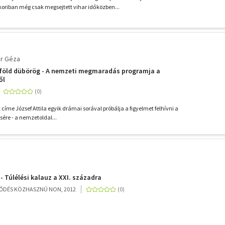
oriban még csak megsejtett vihar időközben...
r Géza
 föld dübörög - A nemzeti megmaradás programja a
ől
címe József Attila egyik drámai sorával próbálja a figyelmet felhívni a
ére - a nemzetoldal...
- Túlélési kalauz a XXI. századra
ŐDÉS KÖZHASZNÚ NON, 2012