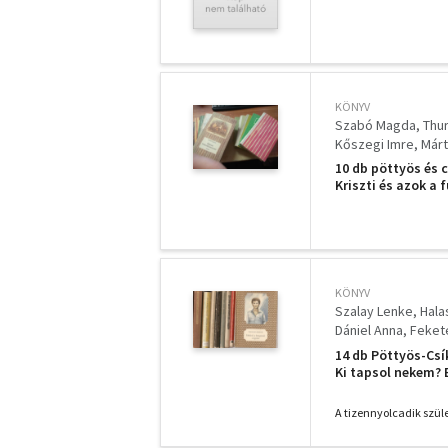
KÖNYV
Szabó Magda
Thu
Kőszegi Imre
Márt
10 db pöttyös és c
Kriszti és azok a
vénusz, Gyorsan s
tizennyolcadik s
KÖNYV
Szalay Lenke
Hala
Dániel Anna
Fekete
Molnár Géza
Tade
14 db Pöttyös-Csí
Ki tapsol nekem? 
Badányban, Prakov
Tussy, Bettina há
A tizennyolcadik szül