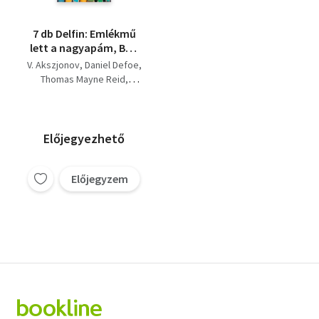
7 db Delfin: Emlékmű
lett a nagyapám, Bob
kapitány, A fehér
V. Akszjonov
Daniel Defoe
törzsfőnök, A medve-
Thomas Mayne Reid
szurdok, Regényes
Grigorij Fedoszejev
erdő, Robin hood,
Szombathy Viktor
Divényi történet.
Mándy Iván
Breszt Borisz
Előjegyezhető
Előjegyzem