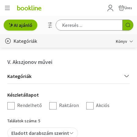
Üres
AI ajánló
Kategóriák
Könyv
Életmód, egészség
V. Akszjonov művei
Erotika
Kategória
Kategóriák
Gyermek- és ifjúsági
szűrés
Készletállapot
Készletállapot
Hobbi, szabadidő
szűrés
Rendelhető
Raktáron
Akciós
Irodalom
Találatok száma: 5
Művészet
Eladott darabszám szerint
Szakkönyv