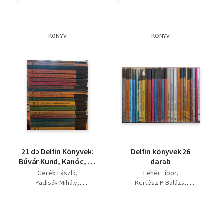
Szótár, nyelvkönyv
KÖNYV
KÖNYV
Tankönyv, segédkönyv
Társadalomtudomány
Természettudomány
Történelem
Vallás
21 db Delfin Könyvek:
Delfin könyvek 26
Búvár Kund, Kanóc, az
darab
életművész, Az utolsó
Geréb László
Fehér Tibor
fehértollú, A fekete
Padisák Mihály
Kertész P. Balázs
nyíl, A sós sziklák
Jaan Rannap
Szombathy Viktor
völgye, Szépen szálló
Robert L. Stevenson
Bárdos László
sólyommadár, Két
Hosszú Toll
Balogh Béni
Ráth-Végh István