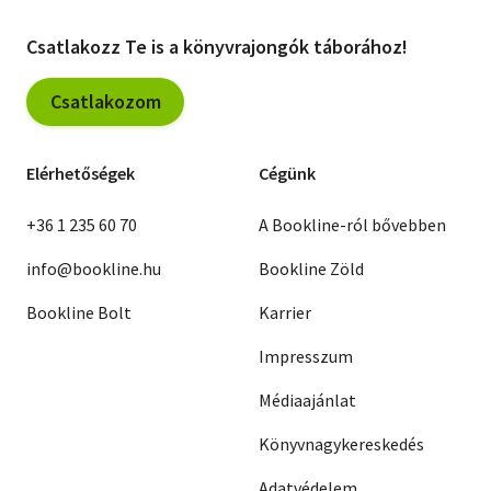
Csatlakozz Te is a könyvrajongók táborához!
Csatlakozom
Elérhetőségek
Cégünk
+36 1 235 60 70
A Bookline-ról bővebben
info@bookline.hu
Bookline Zöld
Bookline Bolt
Karrier
Impresszum
Médiaajánlat
Könyvnagykereskedés
Adatvédelem