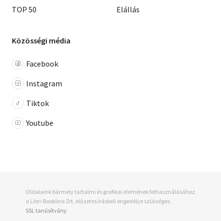
TOP 50
Elállás
Közösségi média
Facebook
Instagram
Tiktok
Youtube
Oldalaink bármely tartalmi és grafikai elemének felhasználásához
a Libri-Bookline Zrt. előzetes írásbeli engedélye szükséges.
SSL tanúsítvány