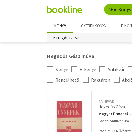
AI Könyv
KÖNYV
GYEREKKÖNYV
E-KÖN
Kategóriák
Hegedűs Géza művei
Könyv
E-könyv
Antikvár
Kategória
szűrés
További
Rendelhető
Raktáron
Akci
szűrők
ANTIKVÁR
Hegedűs Géza
Magyar ünnepek - 
Bodoni Antikvárium
Irodalmi És Művészeti