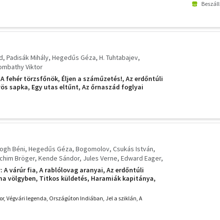
Beszáll
d
Padisák Mihály
Hegedűs Géza
H. Tuhtabajev
ombathy Viktor
 A fehér törzsfőnök, Éljen a száműzetés!, Az erdőntúli
ös sapka, Egy utas eltűnt, Az őrnaszád foglyai
logh Béni
Hegedűs Géza
Bogomolov
Csukás István
chim Bröger
Kende Sándor
Jules Verne
Edward Eager
ler M.
Barabás Tibor
Aimée Sommerfelt
Sándor Lajos
: A várúr fia, A rablólovag aranyai, Az erdőntúli
a völgyben, Titkos küldetés, Haramiák kapitánya,
pliorr, Pöttöm-Nagy Kázmér, Lusta Emmi és az indián,
a, Félvarázs, Tavasz kapitány,
or, Végvári legenda, Országúton Indiában, Jel a sziklán, A