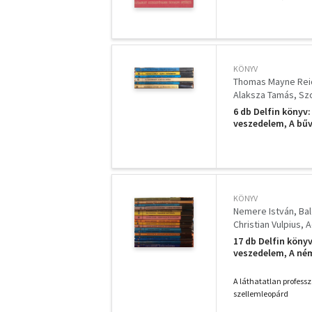
KÖNYV
Thomas Mayne Rei
Alaksza Tamás
Sz
6 db Delfin könyv:
veszedelem, A bűv
KÖNYV
Nemere István
Ba
Christian Vulpius
A
Pierre Gamarra
El
17 db Delfin könyv
Cecil Bodker
veszedelem, A ném
Keménykalap krum
Doktor Ox teóriáj
A láthatatlan professz
szellemleopárd