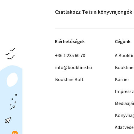
Csatlakozz Te is a könyvrajongók
Elérhetőségek
Cégünk
+36 1 235 60 70
A Bookli
info@bookline.hu
Bookline
Bookline Bolt
Karrier
Impress
Médiaajá
Könyvnag
Adatvéd