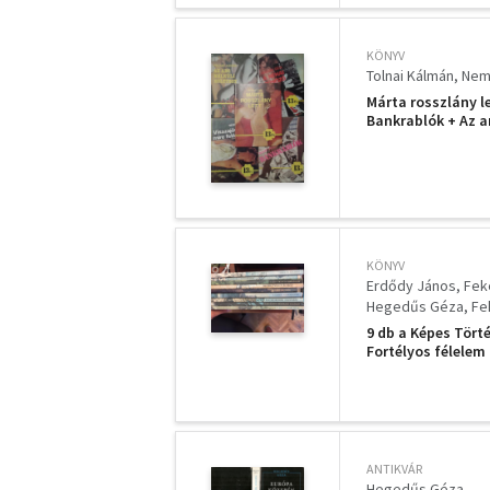
KÖNYV
Tolnai Kálmán
Nem
Márta rosszlány l
Bankrablók + Az ar
KÖNYV
Erdődy János
Fek
Hegedűs Géza
Fe
9 db a Képes Tört
Fortélyos félelem
nagy október, Kor
tengerekért, Haza
ANTIKVÁR
Hegedűs Géza