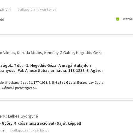
kvárium
jó állapotú antikvár könyv
Beszáll
adó
ár Vilmos
Koroda Miklós
Kemény G Gábor
Hegedűs Géza
ságok. 7 db. - 1. Hegedűs Géza: A magántulajdon
 Aranyossi Pál: A mezitlábas ármádia. 113-128 l. 3. Agárdi
obot. 129-144 l. 4. Koroda Miklós: Magyar
 világosság fiai. 145-160 l. -
rdélyi jobbágylázadás. 177-192 l. 6.
Ortutay Gyula
: Berzeviczy Gyula.
 Gábor: A pörbefogott s...
erk.: Lelkes Györgyné
- Győry Miklós illusztrációival (Saját képpel)
ium
jó állapotú antikvár könyv