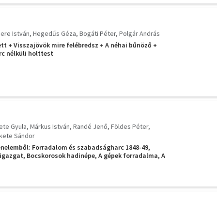
ere István
Hegedűs Géza
Bogáti Péter
Polgár András
ett + Visszajövök mire felébredsz + A néhai bűnöző +
c nélküli holttest
ete Gyula
Márkus István
Randé Jenő
Földes Péter
kete Sándor
énelemből: Forradalom és szabadságharc 1848-49,
 igazgat, Bocskorosok hadinépe, A gépek forradalma, A
ona és kard, A nagy francia forradalom, Küzdelem a
 és haladás