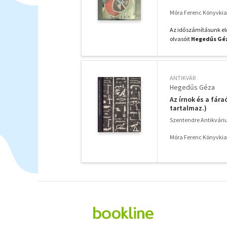
Móra Ferenc Könyvki
Az időszámításunk elő
olvasóit
Hegedűs Gé
ANTIKVÁR
Hegedűs Géza
Az írnok és a fára
tartalmaz.)
Szentendre Antikvár
Móra Ferenc Könyvkia