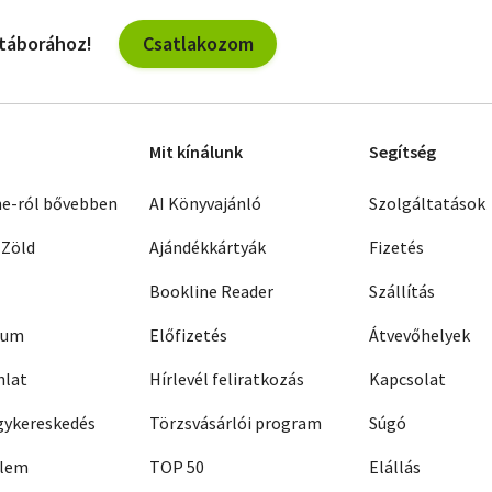
Csatlakozom
 táborához!
Mit kínálunk
Segítség
ne-ról bővebben
AI Könyvajánló
Szolgáltatások
 Zöld
Ajándékkártyák
Fizetés
Bookline Reader
Szállítás
zum
Előfizetés
Átvevőhelyek
nlat
Hírlevél feliratkozás
Kapcsolat
ykereskedés
Törzsvásárlói program
Súgó
elem
TOP 50
Elállás