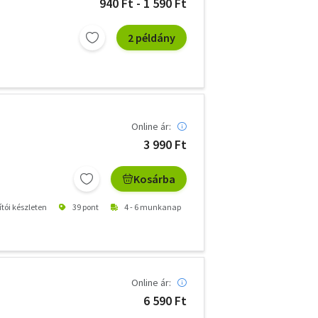
940 Ft - 1 590 Ft
2 példány
Online ár:
3 990 Ft
Kosárba
ítói készleten
39 pont
4 - 6 munkanap
Online ár:
6 590 Ft