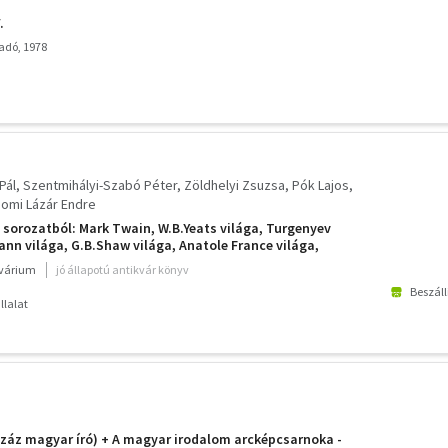
.
adó, 1978
Pál
Szentmihályi-Szabó Péter
Zöldhelyi Zsuzsa
Pók Lajos
jomi Lázár Endre
a sorozatból: Mark Twain, W.B.Yeats világa, Turgenyev
nn világa, G.B.Shaw világa, Anatole France világa,
kvárium
jó állapotú antikvár könyv
Beszáll
llalat
záz magyar író) + A magyar irodalom arcképcsarnoka -