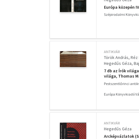
Európa közepén IV
Szépirodalmi Könyvki
ANTIKVÁR
Török András
Réz 
Hegedűs Géza
Ba
7 db az Írók világ
világa, Thomas Ma
Ramuz világa
Pestszentlőrinci anti
Európa Könyvkiadó Vá
ANTIKVÁR
Hegedűs Géza
Arcképvázlatok (S