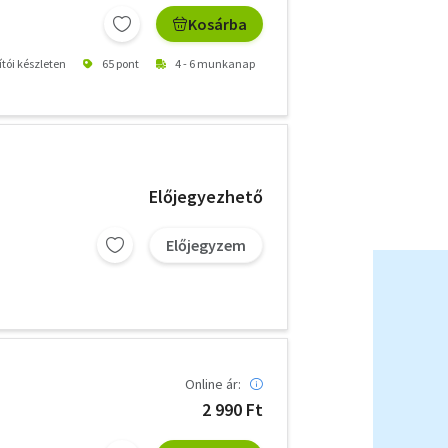
Kosárba
ítói készleten
65 pont
4 - 6 munkanap
Előjegyezhető
Előjegyzem
Online ár:
2 990 Ft