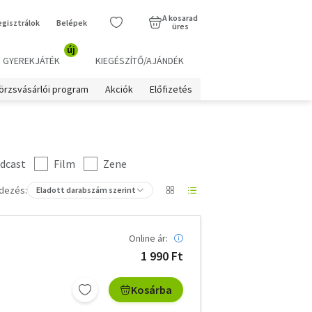
A kosarad
egisztrálok
Belépek
üres
új
GYEREKJÁTÉK
KIEGÉSZÍTŐ/AJÁNDÉK
örzsvásárlói program
Akciók
Előfizetés
dcast
Film
Zene
dezés:
Eladott darabszám szerint
Online ár:
1 990 Ft
Kosárba