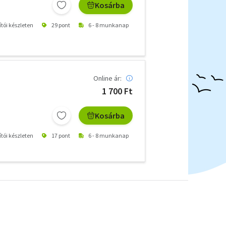
Kosárba
ítói készleten
29 pont
6 - 8 munkanap
Online ár:
1 700 Ft
Kosárba
ítói készleten
17 pont
6 - 8 munkanap