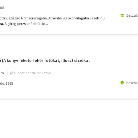
adó
Beszáll
tti V. század Görögországába, Athénbe, az ókor világába vezeti ifjú
za
. A görög-perzsa háborúk id...
ó (A könyv fekete-fehér fotókat, illusztrációkat
ium
jó állapotú antikvár könyv
Beszáll
dó, 1965
További
szűrők