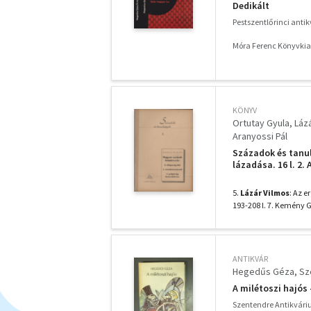
Dedikált
Pestszentlőrinci anti
Móra Ferenc Könyvki
KÖNYV
Ortutay Gyula
Láz
Aranyossi Pál
Századok és tanul
lázadása. 16 l. 2.
Ferenc: Úrbér és r
szabadkőművesek. A
5.
Lázár Vilmos
: Az e
193-208 l. 7. Kemény G.
ANTIKVÁR
Hegedűs Géza
Sz
A milétoszi hajós 
Szentendre Antikvár