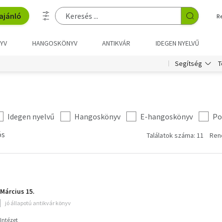
ajánló
R
YV
HANGOSKÖNYV
ANTIKVÁR
IDEGEN NYELVŰ
T
Segítség
Idegen nyelvű
Hangoskönyv
E-hangoskönyv
Po
ós
Találatok száma: 11
Ren
Március 15.
jó állapotú antikvár könyv
 Intézet