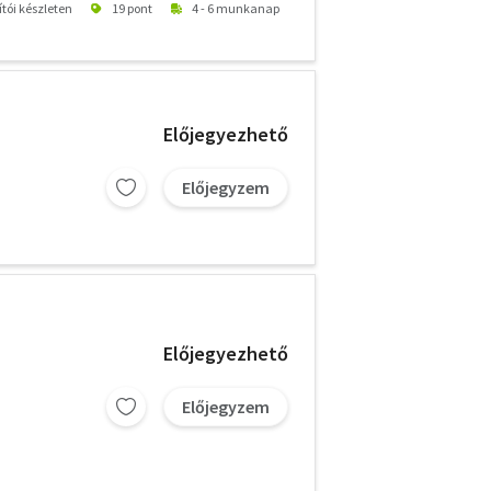
ítói készleten
19 pont
4 - 6 munkanap
Előjegyezhető
Előjegyzem
Előjegyezhető
Előjegyzem