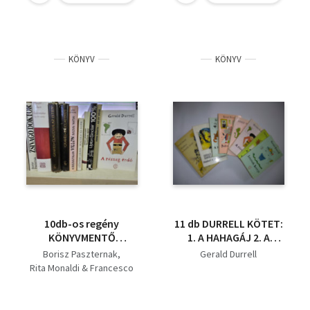
lett Margóval,A halak
kertje; A részeg erdő
jelleme,Fogjál nekem
kolóbuszt
KÖNYV
KÖNYV
10db-os regény
11 db DURRELL KÖTET:
KÖNYVMENTŐ
1. A HAHAGÁJ 2. A
AJÁNLAT: Zsivago
HALAK JELLEME 3.
Borisz Paszternak
Gerald Durrell
doktor+ Imprimatur+
ÁLLATKERT A KASTÉLY
Rita Monaldi & Francesco
Claudisu, az isten+ Én,
KÖRÜL 4. ÁLLATKERT A
Sorti
Claudius+ A
POGGYÁSZOMBAN 5.
Robert Graves
boldogtalan Villon
ÁLLATOK AZ
John Erskine