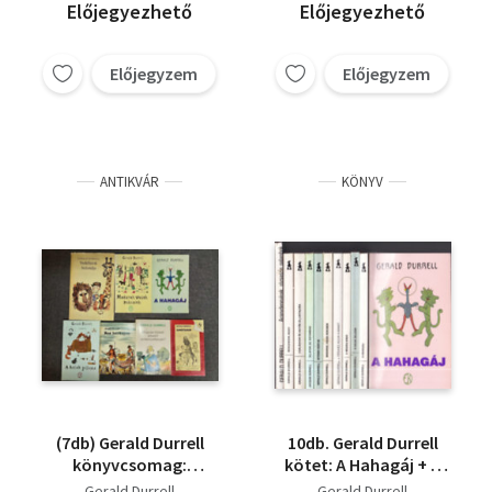
a kastély körül
Előjegyezhető
Előjegyezhető
Előjegyzem
Előjegyzem
ANTIKVÁR
KÖNYV
(7db) Gerald Durrell
10db. Gerald Durrell
könyvcsomag:
kötet: A Hahagáj + A
Vadállatok bolondja /
halak jelleme + A
Gerald Durrell
Gerald Durrell