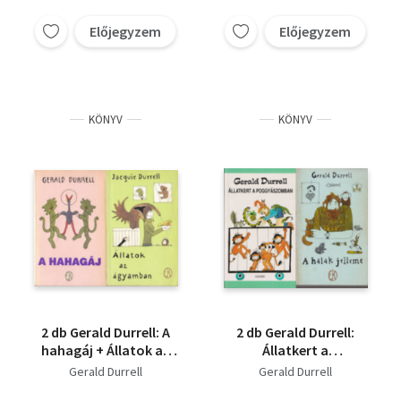
Előjegyzem
Előjegyzem
KÖNYV
KÖNYV
2 db Gerald Durrell: A
2 db Gerald Durrell:
hahagáj + Állatok az
Állatkert a
ágyamban
poggyászomban + A
Gerald Durrell
Gerald Durrell
halak jelleme