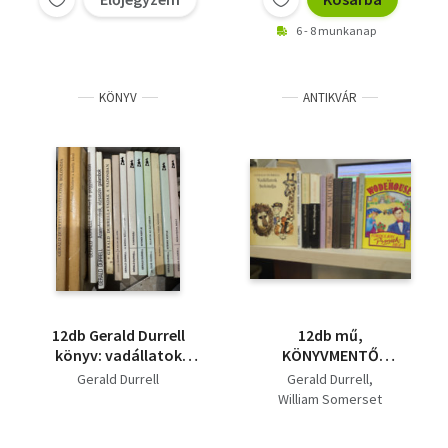
nekem kolóbuszt!
6 - 8 munkanap
KÖNYV
ANTIKVÁR
12db Gerald Durrell
12db mű,
könyv: vadállatok
KÖNYVMENTŐ
bolondja, Állatkert a
AJÁNLAT: Vadállatok
Gerald Durrell
Gerald Durrell
kastély körül, Állatkert
bolondja+
William Somerset
a poggyászomban,
Aranydenevérek,
Maugham
Aranydenevérek,
rózsaszín galambok+
Stefan Zweig