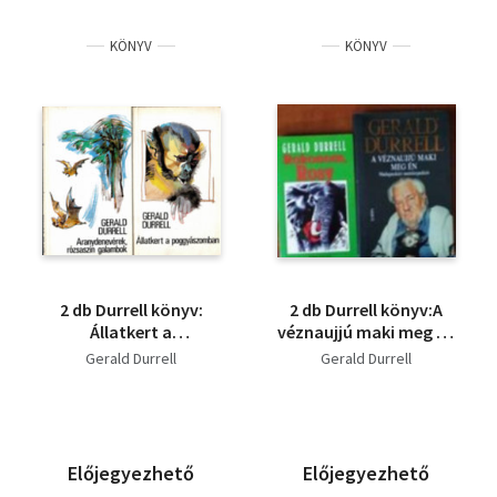
KÖNYV
KÖNYV
2 db Durrell könyv:
2 db Durrell könyv:A
Állatkert a
véznaujjú maki meg én
poggyászomban +
+ Rokonom,Rosy
Gerald Durrell
Gerald Durrell
Aranydenevérek,
rózsaszín galambok.
Előjegyezhető
Előjegyezhető