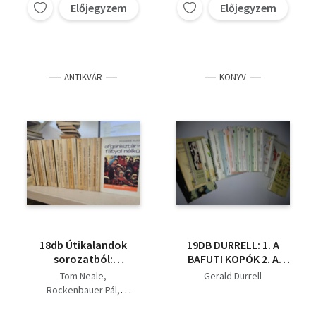
ÁLLATKERT A
Istenek kertje, A
Előjegyzem
Előjegyzem
POGGYÁSZOMBAN 9.
hahagáj, A részeg
ÁLLATOK AZ
erdő, A bafuti kopók, ,
ÁGYAMBAN
ANTIKVÁR
KÖNYV
18db Útikalandok
19DB DURRELL: 1. A
sorozatból:
BAFUTI KOPÓK 2. A
Egyszemélyes sziget+
HAHAGÁJ 3. A HALAK
Tom Neale
Gerald Durrell
Csipetnyi Antarktisz+
JELLEME 4. A LEGSZEBB
Rockenbauer Pál
Mexikói mozaik+ 80
KUTYATÖRTÉNETEK 5.
Vitray Tamás
naplóval a Föld körül+
A RÉSZEG ERDŐ 6. A