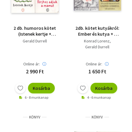
2 db. humoros kötet
2db. kötet kutyákról:
(Istenek kertje +
Ember és kutya + A
Férjhez adjuk a
legszebb
Gerald Durrell
Konrad Lorenz
mamát)
kutyatörténetek
Gerald Durrell
Gerald Durrell
válogatásában
Online ár:
Online ár:
2 990 Ft
1 650 Ft
Kosárba
Kosárba
6 - 8 munkanap
4 - 6 munkanap
KÖNYV
KÖNYV