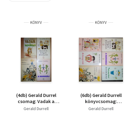
Szótár, nyelvkönyv
KÖNYV
KÖNYV
Tankönyv, segédkönyv
Társadalomtudomány
Természettudomány
Történelem
Vallás
(4db) Gerald Durrel
(6db) Gerald Durrell
csomag: Vadak a
könyvcsomag:
vadonban + A hahagáj
Családom és egyéb
Gerald Durrell
Gerald Durrell
+ Családom és egyéb
állatfajták / A hahagáj
állatfajták + Állatok a
/ Istenek kertje /
kastély körül
Rokonom, Rosy / A
részeg erdő / Állatkert