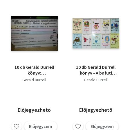
10 db Gerald Durrell
10 db Gerald Durrell
könyv:
könyv - A bafuti
Aranydenevérek,
kopók; A halak
Gerald Durrell
Gerald Durrell
rózsaszín galambok,
jelleme; Madarak,
Állatkert a
vadak, rokonok;
poggyászomban,
Életem értelme;
Vadak a
Férjhez adjuk mamát;
vadonban,Részeg
Állatok az ágyamban;
Előjegyezhető
Előjegyezhető
erdő, Istenek kertje,A
Rokonom, Rosy;
hahagáj,Állatkert a
Családom és egyéb
kastély körül,De mi
állatfajták; Istenek
Előjegyzem
Előjegyzem