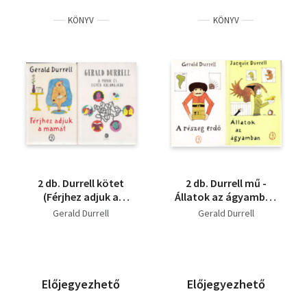
Ephraim Kishon
KÖNYV
KÖNYV
Arthur Phillips
Kurt Vonnegut
Thomas Hardy
Gerald Durrell
Alice Walker
Graham Green
2 db. Durrell kötet
2 db. Durrell mű -
(Férjhez adjuk a
Állatok az ágyamban
mamát + A piknik és
+ A részeg erdő
Gerald Durrell
Gerald Durrell
egyéb kalamajkák)
Előjegyezhető
Előjegyezhető