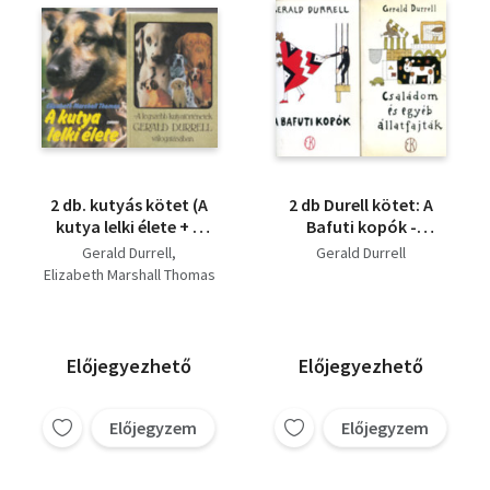
2 db. kutyás kötet (A
2 db Durell kötet: A
kutya lelki élete + A
Bafuti kopók -
legszebb
Családom és egyéb
Gerald Durrell
Gerald Durrell
kutyatörténetek)
állatfajták
Elizabeth Marshall Thomas
Előjegyezhető
Előjegyezhető
Előjegyzem
Előjegyzem