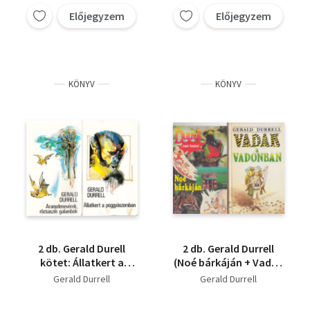
Előjegyzem
Előjegyzem
KÖNYV
KÖNYV
2 db. Gerald Durell
2 db. Gerald Durrell
kötet: Állatkert a
(Noé bárkáján + Vadak
poggyászomban +
a vadonban)
Gerald Durrell
Gerald Durrell
Aranydenevérek,
rózsaszín galambok