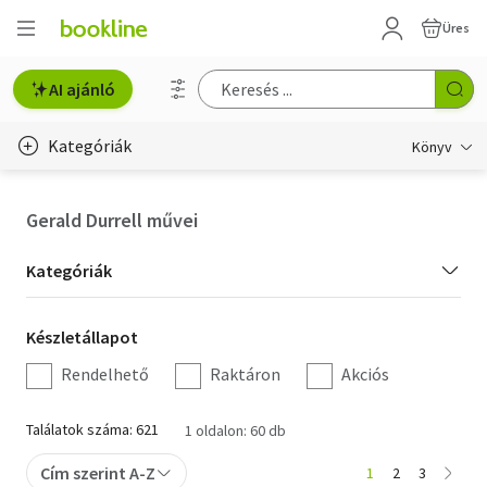
Üres
AI ajánló
Kategóriák
Könyv
Életmód, egészség
Gerald Durrell művei
Erotika
Kategória
Kategóriák
Gyermek- és ifjúsági
szűrés
Készletállapot
Készletállapot
Hobbi, szabadidő
szűrés
Rendelhető
Raktáron
Akciós
Irodalom
Találatok száma: 621
1 oldalon: 60 db
Művészet
Cím szerint A-Z
1
2
3
Szakkönyv