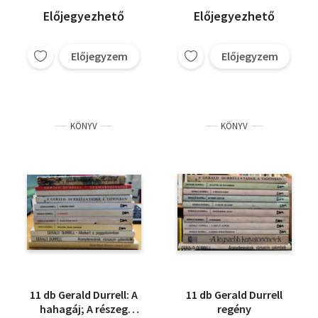
boldog napjai+
ÁGYAMBAN 6. A RÉSZEG
Günter Grass
Előjegyezhető
Előjegyezhető
Macska és egér+
ERDŐ 7. ISTENEK
Ernest Hemingway
Veszélyes nyár+ 100%+
KERTJE 8. ROKONOM,
Upton Sinclair
John Barth
Az út vége+ A részeg
ROSY 9. A BAFUTI
Előjegyzem
Előjegyzem
Gerald Durrell
erdő
KOPÓK 10. A LEGSZEBB
KUTYATÖRTÉNETEK
KÖNYV
KÖNYV
11 db Gerald Durrell: A
11 db Gerald Durrell
hahagáj; A részeg
regény