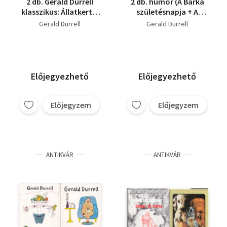
2 db. Gerald Durrell
2 db. humor (A Bárka
klasszikus: Állatkert a
születésnapja + A
kastély körül +
halak jelleme)
Gerald Durrell
Gerald Durrell
Rokonom, Rosy
Előjegyezhető
Előjegyezhető
Előjegyzem
Előjegyzem
ANTIKVÁR
ANTIKVÁR