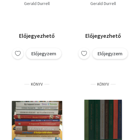
erdő; Aranydenevérek,
Gerald Durrell
Gerald Durrell
rózsaszín galambok;
Állatkert a kastély
körül; Állatkert a
poggyászomban;
Hogyan lőjünk amatőr
Előjegyezhető
Előjegyezhető
természetbúvárt?;
Noé bárkáján;
Madarak, vadak,
Előjegyzem
Előjegyzem
rokonok; Rokonom,
Rosy; Szamártolvajok
KÖNYV
KÖNYV