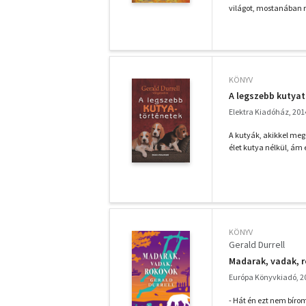
világot, mostanában r
KÖNYV
A legszebb kutya
Elektra Kiadóház, 201
A kutyák, akikkel mego
élet kutya nélkül, ám 
KÖNYV
Gerald Durrell
Madarak, vadak, 
Európa Könyvkiadó, 2
- Hát én ezt nem bíro