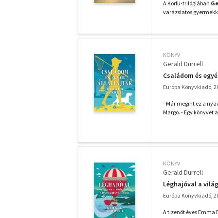
A Korfu-trilógiában
Ge
varázslatos gyermekkor
KÖNYV
Gerald Durrell
Családom és egyéb
Európa Könyvkiadó, 2
- Már megint ez a nyava
Margo. - Egy könyvet a
KÖNYV
Gerald Durrell
Léghajóval a vilá
Európa Könyvkiadó, 2
A tizenöt éves Emma D