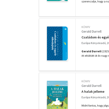
szerencséje, hogy a na
KÖNYV
Gerald Durrell
Családom és egyéb
Európa Könyvkiadó, 2
Gerald Durrell
(1925-
itt eltöltött öt év nagy
KÖNYV
Gerald Durrell
A halak jelleme
Európa Könyvkiadó, 2
Miért fontos, hogy jé