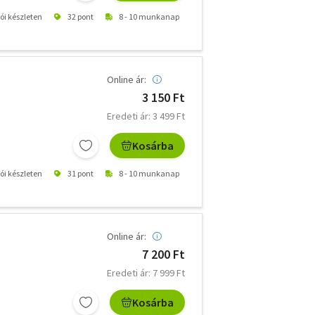
tói készleten
32 pont
8 - 10 munkanap
Online ár:
3 150 Ft
Eredeti ár: 3 499 Ft
Kosárba
tói készleten
31 pont
8 - 10 munkanap
Online ár:
7 200 Ft
Eredeti ár: 7 999 Ft
Kosárba