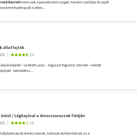
rald Durrell
nemcsak a paradicsomi sziget, hanem családja és saját
a természetrajzát is ellen...
 állatfajták
025
lyás kölyök! - üvöltött Larry. - Vigyázz! Vigyázz! Jönnek! - visított
djatok! - bömbölte L...
g körül / Léghajóval a dinoszauruszok földjén
025
ollybuttnak és ikeröccseinek, Ivánnak és Konrádnak az a