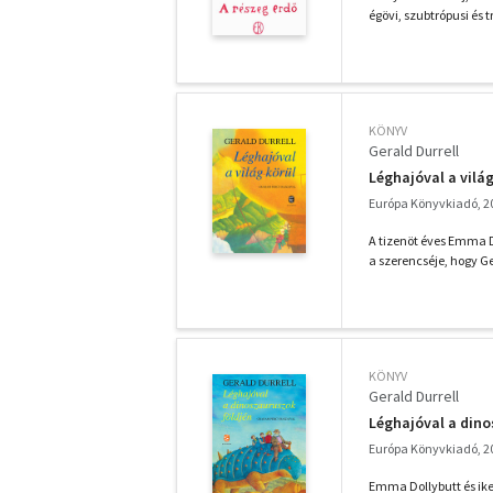
égövi, szubtrópusi és t
KÖNYV
Gerald Durrell
Léghajóval a világ
Európa Könyvkiadó, 2
A tizenöt éves Emma D
a szerencséje, hogy Ge
KÖNYV
Gerald Durrell
Léghajóval a dino
Európa Könyvkiadó, 2
Emma Dollybutt és ike