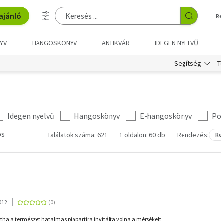
ajánló
R
YV
HANGOSKÖNYV
ANTIKVÁR
IDEGEN NYELVŰ
T
Segítség
Idegen nyelvű
Hangoskönyv
E-hangoskönyv
Po
ós
Találatok száma: 621
1 oldalon: 60 db
Rendezés:
Re
012
mintha a természet hatalmas piapartira invitálta volna a mérsékelt