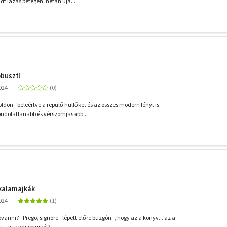
dt lázas betegen, netán úja...
obuszt!
024
dön - beleértve a repülő hüllőket és az összes modern lényt is -
ondolatlanabb és vérszomjasabb...
 kalamajkák
024
vanni? - Prego, signore - lépett előre buzgón -, hogy az a könyv... az a
.. a szadizmusról? ...