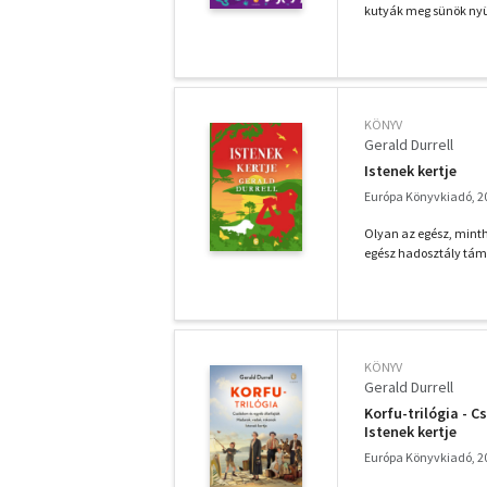
kutyák meg sünök nyü
KÖNYV
Gerald Durrell
Istenek kertje
Európa Könyvkiadó, 2
Olyan az egész, mint
egész hadosztály táma
KÖNYV
Gerald Durrell
Korfu-trilógia - 
Istenek kertje
Európa Könyvkiadó, 2