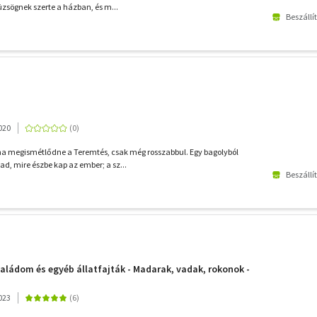
zsögnek szerte a házban, és m...
Beszállí
020
ha megismétlődne a Teremtés, csak még rosszabbul. Egy bagolyból
d, mire észbe kap az ember; a sz...
Beszállí
Családom és egyéb állatfajták - Madarak, vadak, rokonok -
023