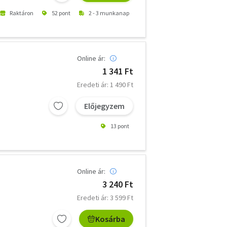
Raktáron
52 pont
2 - 3 munkanap
Online ár:
1 341 Ft
Eredeti ár: 1 490 Ft
Előjegyzem
13 pont
Online ár:
3 240 Ft
Eredeti ár: 3 599 Ft
Kosárba