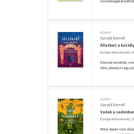
ismeretségeket köthet
KÖNYV
Gerald Durrell
Állatkert a kastél
Európa Könyvkiadó, 2
Dilisnek tartották, m
tolla, pikkelye vagy p
KÖNYV
Gerald Durrell
Vadak a vadonba
Európa Könyvkiadó, 2
Mikor éppen nem állatg