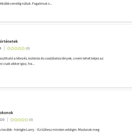
itkább vendég náluk. Fogalmuk s...
történetek
4
sztható a létezés, különös és csodálatos lények, s nem lehet teljes az
ez csak akkor igaz, ha...
rokonok
020
m tovább - hörögte Larry. - Ez túltesz minden eddigin. Madarak meg