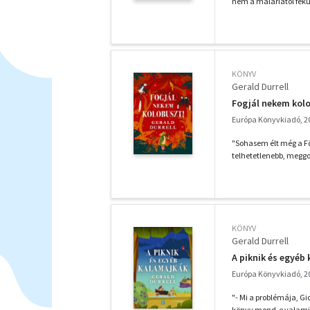
nem a maláriától fekü
KÖNYV
Gerald Durrell
Fogjál nekem kol
Európa Könyvkiadó, 2
"Sohasem élt még a Föl
telhetetlenebb, megg
KÖNYV
Gerald Durrell
A piknik és egyéb
Európa Könyvkiadó, 2
"- Mi a problémája, Gio
könyv mond-e valamit.