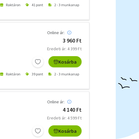
Raktáron
41 pont
2 - 3 munkanap
Online ár:
3 960 Ft
Eredeti ár: 4 399 Ft
Kosárba
Raktáron
39 pont
2 - 3 munkanap
Online ár:
4 140 Ft
Eredeti ár: 4 599 Ft
Kosárba