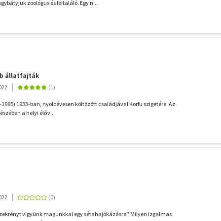
gybátyjuk zoológus és feltaláló. Egy n...
 állatfajták
022
1995) 1933-ban, nyolcévesen költözött családjával Korfu szigetére. Az
 részében a helyi élőv...
022
gszekrényt vigyünk magunkkal egy sétahajókázásra? Milyen izgalmas