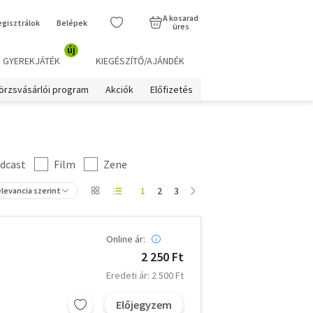
A kosarad
egisztrálok
Belépek
üres
új
GYEREKJÁTÉK
KIEGÉSZÍTŐ/AJÁNDÉK
örzsvásárlói program
Akciók
Előfizetés
dcast
Film
Zene
1
2
3
levancia szerint
Online ár:
2 250 Ft
Eredeti ár: 2 500 Ft
Előjegyzem