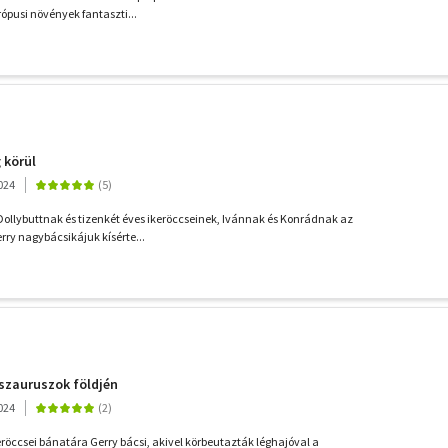
rópusi növények fantaszti...
 körül
024
ollybuttnak és tizenkét éves ikeröccseinek, Ivánnak és Konrádnak az
rry nagybácsikájuk kísérte...
szauruszok földjén
024
röccsei bánatára Gerry bácsi, akivel körbeutazták léghajóval a