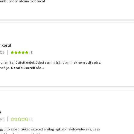
ünk London utcáin több tucat ...
y körül
023
ert nem tanúsított érdeklődést semmi iránt, aminek nem volt szőre,
áncélja.
Gerald Durrell
ráa...
n
023
yűjtő expedíciókat vezetett a világ legkülönfélébb vidékeire, vagy