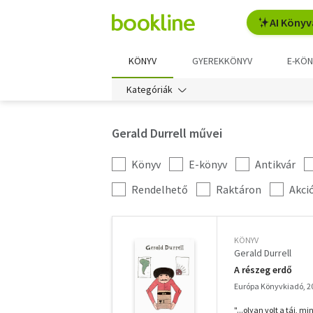
AI Könyv
KÖNYV
GYEREKKÖNYV
E-KÖN
Kategóriák
Gerald Durrell művei
Könyv
E-könyv
Antikvár
Kategória
szűrés
További
Rendelhető
Raktáron
Akci
szűrők
KÖNYV
Gerald Durrell
A részeg erdő
Európa Könyvkiadó, 2
"...olyan volt a táj, 