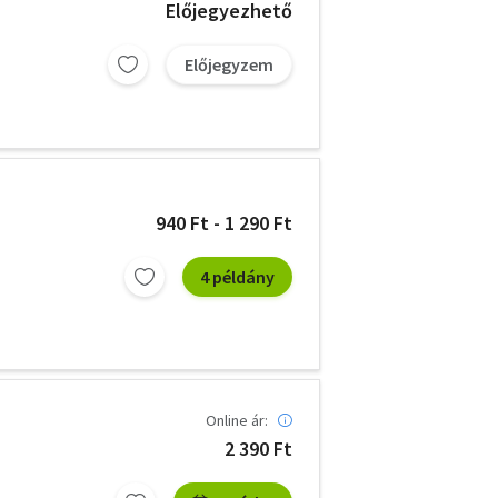
Előjegyezhető
Előjegyzem
940 Ft - 1 290 Ft
4 példány
Online ár:
2 390 Ft