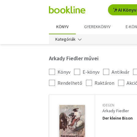
AI Könyv
KÖNYV
GYEREKKÖNYV
E-KÖN
Kategóriák
Arkady Fiedler művei
Könyv
E-könyv
Antikvár
Kategória
szűrés
További
Rendelhető
Raktáron
Akci
szűrők
IDEGEN
Arkady Fiedler
Der kleine Bison