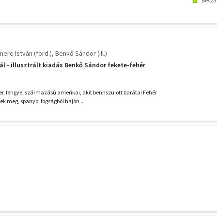
Beszál
ere István (ford.)
Benkő Sándor (ill.)
l - illusztrált kiadás Benkő Sándor fekete-fehér
, lengyel származású amerikai, akit bennszülött barátai Fehér
ek meg, spanyol fogságból hajón ...