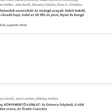
am-Keller
Julia North
Benamy Sándor
Kuno S. Steuben
rence G. Green
Fehér K. -Nemes L.
ikalandok sorozatból: Az örjöngő ucayali, Keleti koktél,
 lázadó hajó, Indul az SK 955-ös járat, Nyolc év Kongó
szú fehér felhő, Hetvendolláros utazás, Tutajjal a
áihoz, Noé bárkáján,
ésák, pagodák, titkok
yi László
Jack London
Dékány András
ény, KÖNYVMENTŐ AJÁNLAT: Az Orinoco folyónál, A zöld
adon szava, Az Óceán Császára