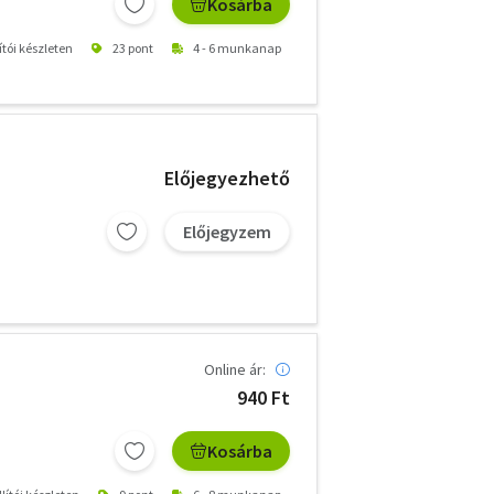
Kosárba
ítói készleten
23 pont
4 - 6 munkanap
Előjegyezhető
Előjegyzem
Online ár:
940 Ft
Kosárba