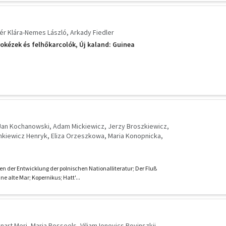
ér Klára-Nemes László
Arkady Fiedler
rokézek és felhőkarcolók, Új kaland: Guinea
Jan Kochanowski
Adam Mickiewicz
Jerzy Broszkiewicz
nkiewicz Henryk
Eliza Orzeszkowa
Maria Konopnicka
zymek
Putrament Jerzy
Jerzy Andrzejewski
Wanda Wasilewska
Arkady Fiedler
Igor Newerly
ard Kapuscinski
Wiktor Woroszylski
Marian Brandys
en der Entwicklung der polnischen Nationalliteratur; Der Fluß
ine alte Mar; Kopernikus; Hatt'...
nart Meri
Maria Rosseels
Viliam Ionovics Rovinszkij