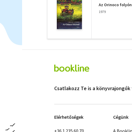
Az Orinoco folyón
1979
Csatlakozz Te is a könyvrajongók
Elérhetőségek
Cégünk
+36 1 235 60 70
A Bookli