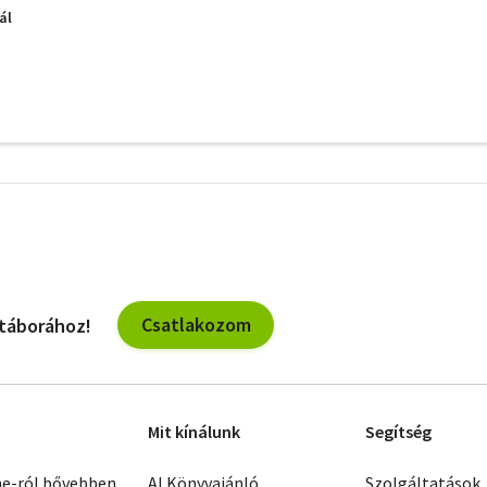
ál
További
szűrők
Csatlakozom
 táborához!
Mit kínálunk
Segítség
ne-ról bővebben
AI Könyvajánló
Szolgáltatások