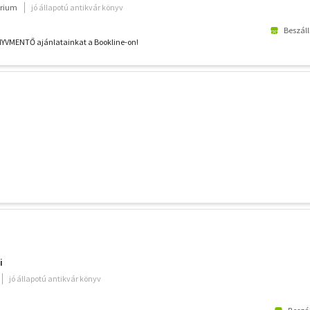
rium
jó állapotú antikvár könyv
Beszáll
NYVMENTŐ ajánlatainkat a Bookline-on!
i
jó állapotú antikvár könyv