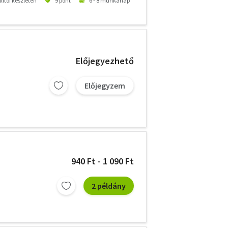
lítói készleten
9 pont
6 - 8 munkanap
Előjegyezhető
Előjegyzem
940 Ft - 1 090 Ft
2 példány