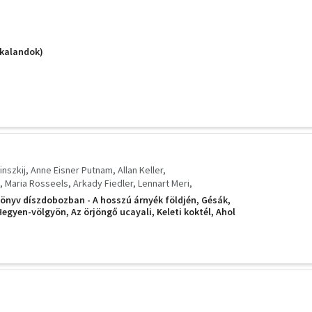
ikalandok)
inszkij
Anne Eisner Putnam
Allan Keller
Maria Rosseels
Arkady Fiedler
Lennart Meri
 László
Hans Ruesch
önyv díszdobozban - A hosszú árnyék földjén, Gésák,
egyen-völgyön, Az örjöngő ucayali, Keleti koktél, Ahol
lázadó hajó, Nyolv év Kongó törpéi között