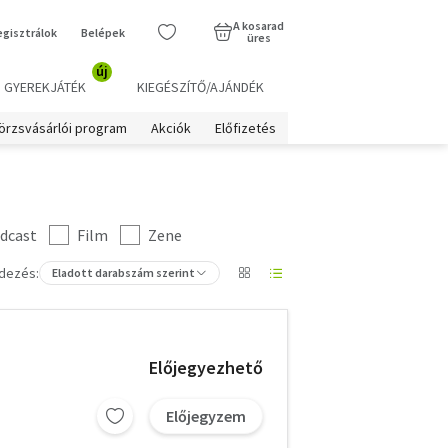
A kosarad
egisztrálok
Belépek
üres
új
GYEREKJÁTÉK
KIEGÉSZÍTŐ/AJÁNDÉK
örzsvásárlói program
Akciók
Előfizetés
dcast
Film
Zene
dezés:
Eladott darabszám szerint
Előjegyezhető
Előjegyzem