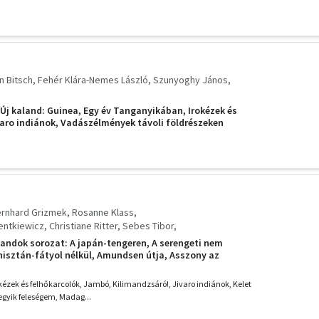
n Bitsch
Fehér Klára-Nemes László
Szunyoghy János
 Új kaland: Guinea, Egy év Tanganyikában, Irokézek és
varo indiánok, Vadászélmények távoli földrészeken
ernhard Grizmek
Rosanne Klass
entkiewicz
Christiane Ritter
Sebes Tibor
Sven Gillsäter
Gál Zsuzsanna
Wolanowski
landok sorozat: A japán-tengeren, A serengeti nem
Fehér Klára-Nemes László
Jörgen Bitsch
isztán-fátyol nélkül, Amundsen útja, Asszony az
. Szabó Judit
David Attenborough
Vitray Tamás
 lábnyomában, Egy év Tanganyikában, Eszak óriásai
oltam New Yorkban, Holdfény Tahiti felet
óricz Virág
Földes Anna
Barát Endre
Barbara Toy
kézek és felhőkarcolók, Jambó, Kilimandzsáró!, Jivaro indiánok, Kelet
Gordon Young
Róna István
John Caldwell
Kertész Magda
 egyik feleségem, Madag...