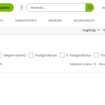
ajánló
R
YV
HANGOSKÖNYV
ANTIKVÁR
IDEGEN NYELVŰ
T
Segítség
Idegen nyelvű
Hangoskönyv
E-hangoskönyv
Po
ós
Találatok száma: 15
Ren