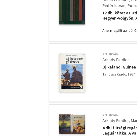
Pintér István
Putn
Gerald Durrell
Law
12 db. kötet az Út
Hegyen-völgyön, A
törpéi között, Hos
fáraók aranybány
Ahol megállt az idő, G
ANTIKVÁR
Arkady Fiedler
Új kaland: Guinea
Táncsics Kiadó, 1967
ANTIKVÁR
Arkady Fiedler
Mán
4 db ifjúsági reg
Jaguár titka, A v