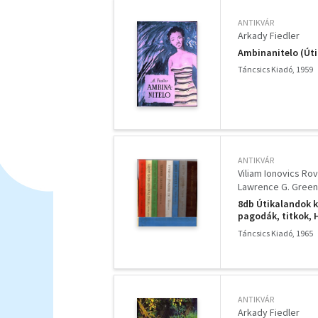
ANTIKVÁR
Arkady Fiedler
Ambinanitelo (Út
Táncsics Kiadó, 1959
ANTIKVÁR
Viliam Ionovics Rov
Lawrence G. Green
Fehér Klára-Nemes
8db Útikalandok k
pagodák, titkok, H
megállt az idő, A 
Táncsics Kiadó, 1965
ANTIKVÁR
Arkady Fiedler