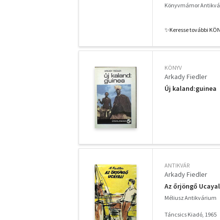
Könyvmámor Antikvá
✨️Keresse további KÖ
KÖNYV
Arkady Fiedler
Új kaland:guinea
ANTIKVÁR
Arkady Fiedler
Az őrjöngő Ucayal
Méliusz Antikvárium
Táncsics Kiadó, 1965