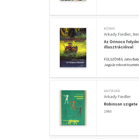
KÖNYV
Arkady Fiedler
Nem
Az Orinoco folyóná
illusztrációival
FÜLSZÖVEG John Bober
Jaguár névvel tiszteln
ANTIKVÁR
Arkady Fiedler
Robinson szigete
1960