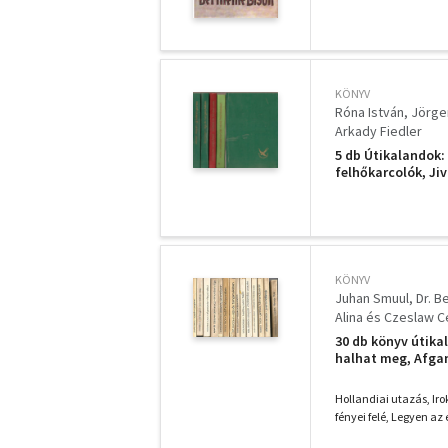
KÖNYV
Róna István
Jörge
Arkady Fiedler
5 db Útikalandok:
felhőkarcolók, Ji
KÖNYV
Juhan Smuul
Dr. B
Alina és Czeslaw C
Szunyoghy János
30 db könyv útika
Gál György Sándor
halhat meg, Afgan
Germanus Gyula
G
Arktiszon,Buddha
között, Feleség v
Wilfred Thesiger
M
Hollandiai utazás, Iro
Rockenbauer Pál
fényei felé, Legyen az
Arkady Fiedler