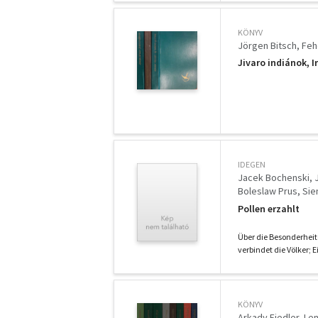
KÖNYV
Jörgen Bitsch
Feh
Jivaro indiánok, I
IDEGEN
Jacek Bochenski
Boleslaw Prus
Sie
Julian Tuwim
Olbr
Pollen erzahlt
Broniewska Janina
Adam Wazyk
Rysz
Über die Besonderheit
verbindet die Völker; E
KÖNYV
Arkady Fiedler
Len