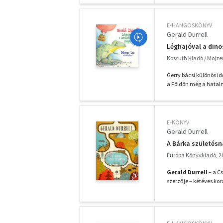
E-HANGOSKÖNYV
Gerald Durrell
Léghajóval a dino
Kossuth Kiadó / Mojze
Gerry bácsi különös id
a Földön még a hatalm
E-KÖNYV
Gerald Durrell
A Bárka születésn
Európa Könyvkiadó, 2
Gerald Durrell
– a C
szerzője – kétéves kor