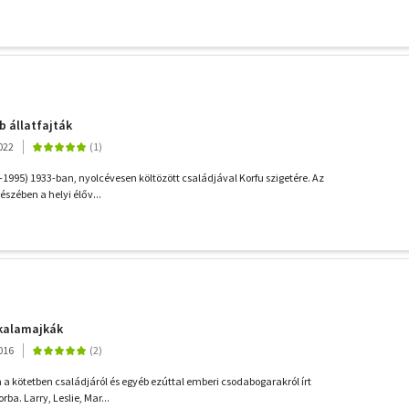
 állatfajták
022
1995) 1933-ban, nyolcévesen költözött családjával Korfu szigetére. Az
 részében a helyi élőv...
 kalamajkák
016
a kötetben családjáról és egyéb ezúttal emberi csodabogarakról írt
rba. Larry, Leslie, Mar...