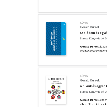
KÖNYV
Gerald Durrell
Családom és egyéb
Európa Könyvkiadó, 2
Gerald Durrell
(1925-
itt eltöltött öt év nagy
KÖNYV
Gerald Durrell
A piknik és egyéb
Európa Könyvkiadó, 2
Gerald Durrell
ebben 
elbeszéléseit köti csoko