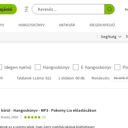
ajánló
R
YV
HANGOSKÖNYV
ANTIKVÁR
IDEGEN NYELVŰ
T
Segítség
Idegen nyelvű
Hangoskönyv
E-hangoskönyv
Po
ós
Találatok száma: 621
1 oldalon: 60 db
Rendezés:
Vásárlói 
g körül - Hangoskönyv - MP3 - Pokorny Lia előadásában
r Kiadó, 2020
nek az a szerencséjük, hogy Gerry nagybácsikájuk kísértetiesen