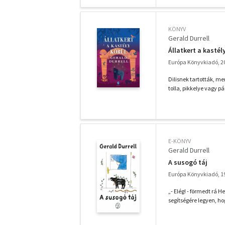
KÖNYV
Gerald Durrell
Állatkert a kastél
Európa Könyvkiadó, 2
Dilisnek tartották, m
tolla, pikkelye vagy p
E-KÖNYV
Gerald Durrell
A susogó táj
Európa Könyvkiadó, 1
„- Elég! - förmedt rá 
segítségére legyen, ho