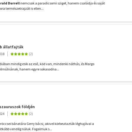
rald Durrell
nemcsak a paradicsomi sziget, hanem családja és saját
a természetrajzát is ellen...
 állatfajták
018
ngliában mindig esik az eső, köd van, mindenki náthás, és Margo
elmúlnának, hanem egyre sokasodna...
szauruszok földjén
024
röccsei bánatára Gerry bácsi, akivel körbeutazták léghajóval a
itkább vendég náluk. Fogalmuk s...