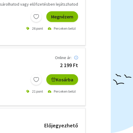
árolhatod vagy előfizetésben lejátszhatod
Megnézem
26 pont
Perceken belül
Online ár:
2 199 Ft
Kosárba
21 pont
Perceken belül
Előjegyezhető