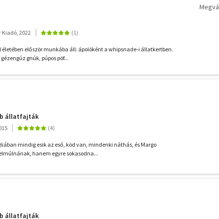
Megvás
r Kiadó, 2022
l életében először munkába áll: ápolóként a whipsnade-i állatkertben.
gézengúz gnúk, púpos pöf...
 állatfajták
015
ngliában mindig esik az eső, köd van, mindenki náthás, és Margo
elmúlnának, hanem egyre sokasodna...
 állatfajták