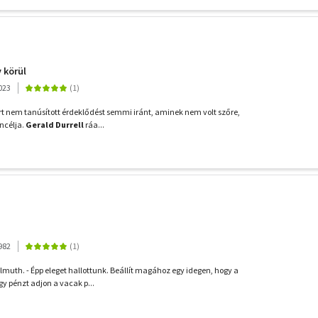
y körül
023
ert nem tanúsított érdeklődést semmi iránt, aminek nem volt szőre,
áncélja.
Gerald Durrell
ráa...
982
Helmuth. - Épp eleget hallottunk. Beállít magához egy idegen, hogy a
gy pénzt adjon a vacak p...