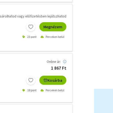
árolhatod vagy előfizetésben lejátszhatod
Megnézem
23 pont
Perceken belül
Online ár:
1 867 Ft
Kosárba
18 pont
Perceken belül