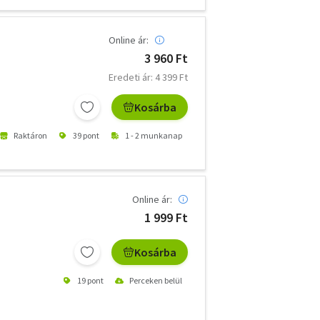
Online ár:
3 960 Ft
Eredeti ár: 4 399 Ft
Kosárba
Raktáron
39 pont
1 - 2 munkanap
Online ár:
1 999 Ft
Kosárba
19 pont
Perceken belül