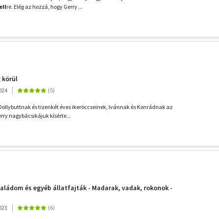
ell
re. Elég az hozzá, hogy Gerry ...
 körül
024
ollybuttnak és tizenkét éves ikeröccseinek, Ivánnak és Konrádnak az
rry nagybácsikájuk kísérte...
Családom és egyéb állatfajták - Madarak, vadak, rokonok -
023