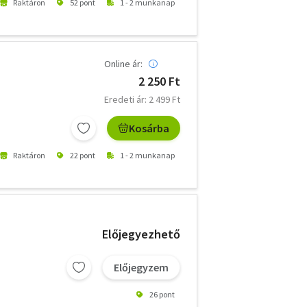
Raktáron
52 pont
1 - 2 munkanap
Online ár:
2 250 Ft
Eredeti ár: 2 499 Ft
Kosárba
Raktáron
22 pont
1 - 2 munkanap
Előjegyezhető
Előjegyzem
26 pont