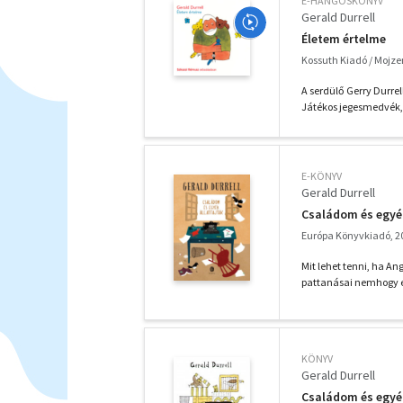
E-HANGOSKÖNYV
Gerald Durrell
Életem értelme
Kossuth Kiadó / Mojze
A serdülő Gerry Durrel
Játékos jegesmedvék, 
E-KÖNYV
Gerald Durrell
Családom és egyéb
Európa Könyvkiadó, 2
Mit lehet tenni, ha A
pattanásai nemhogy 
KÖNYV
Gerald Durrell
Családom és egyéb