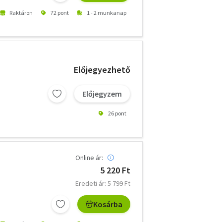
Raktáron
72 pont
1 - 2 munkanap
Előjegyezhető
Előjegyzem
26 pont
Online ár:
5 220 Ft
Eredeti ár: 5 799 Ft
Kosárba