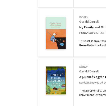
IDEGEN
Gerald Durrell
My Family and Ot
HUNGAROPRESS SAJTÓ
This book is an autobi
Durrell
when he lived w
KÖNYV
Gerald Durrell
A piknik és egyéb
Európa Könyvkiadó, 2
"- Mi a problémája, Gio
könyv mond-e valamit.