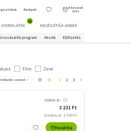
A kosarad
egisztrálok
Belépek
üres
új
GYEREKJÁTÉK
KIEGÉSZÍTŐ/AJÁNDÉK
örzsvásárlói program
Akciók
Előfizetés
dcast
Film
Zene
1
2
3
értékelés szerint
Online ár:
3 231 Ft
Eredeti ár: 3 590 Ft
Kosárba