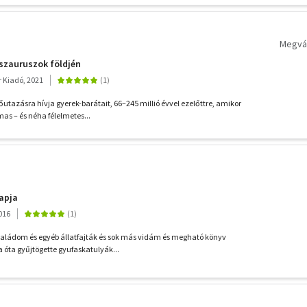
Megvás
szauruszok földjén
r Kiadó, 2021
őutazásra hívja gyerek-barátait, 66–245 millió évvel ezelőttre, amikor
as – és néha félelmetes...
apja
016
saládom és egyéb állatfajták és sok más vidám és megható könyv
a óta gyűjtögette gyufaskatulyák...