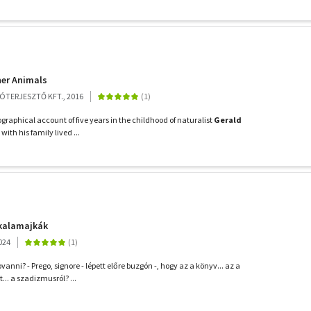
her Animals
TERJESZTŐ KFT., 2016
ographical account of five years in the childhood of naturalist
Gerald
ith his family lived ...
 kalamajkák
024
vanni? - Prego, signore - lépett előre buzgón -, hogy az a könyv... az a
.. a szadizmusról? ...