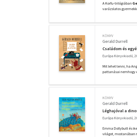
A Korfu-trilógiában
Ge
varázslatos gyermekkor
KÖNYV
Gerald Durrell
Családom és egyéb
Európa Könyvkiadó, 2
Mit lehet tenni, ha A
pattanásai nemhogy 
KÖNYV
Gerald Durrell
Léghajóval a dino
Európa Könyvkiadó, 2
Emma Dollybutt és ike
világot, mostanában r