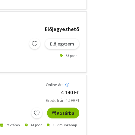
Előjegyezhető
Előjegyzem
33 pont
Online ár:
4 140 Ft
Eredeti ár: 4 599 Ft
Kosárba
Raktáron
41 pont
1 - 2 munkanap