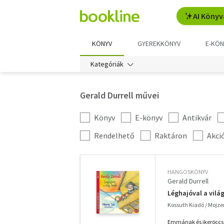
AI Könyv
KÖNYV
GYEREKKÖNYV
E-KÖN
Kategóriák
Gerald Durrell művei
Könyv
E-könyv
Antikvár
Kategória
szűrés
További
Rendelhető
Raktáron
Akci
szűrők
HANGOSKÖNYV
Gerald Durrell
Léghajóval a vilá
Kossuth Kiadó / Mojze
Emmának és ikeröccsei