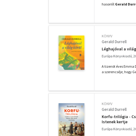
hasonlít
Gerald Durr
KÖNYV
Gerald Durrell
Léghajóval a világ
Európa Könyvkiadó, 2
A tizenöt éves Emma D
a szerencséje, hogy Ge
KÖNYV
Gerald Durrell
Korfu-trilógia - 
Istenek kertje
Európa Könyvkiadó, 2