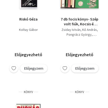
Riskó Géza
7 db focis könyv- Szép
volt fiúk, Kocsis és
Czibor, Labdarugás
Koltay Gábor
Zsiday István
Kő András
alulnézetben, Puha
Pongrácz György
vagy Jenő, Szikrázó
Gál Róbert
Bocsák Miklós
cipők, Bozsik, Ferike a
Koltay Gábor
Gólleádor,
Előjegyezhető
Előjegyezhető
Előjegyzem
Előjegyzem
KÖNYV
KÖNYV