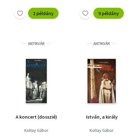
2 példány
9 példány
ANTIKVÁR
ANTIKVÁR
A koncert (dosszié)
István, a király
Koltay Gábor
Koltay Gábor