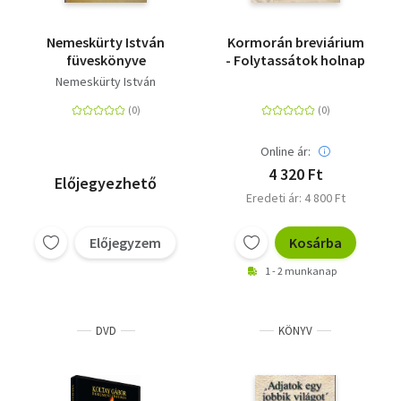
Nemeskürty István
Kormorán breviárium
füveskönyve
- Folytassátok holnap
Nemeskürty István
Online ár:
4 320 Ft
Előjegyezhető
Eredeti ár: 4 800 Ft
Előjegyzem
Kosárba
1 - 2 munkanap
DVD
KÖNYV