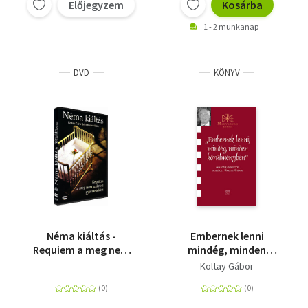
Előjegyzem
Kosárba
1 - 2 munkanap
DVD
KÖNYV
Néma kiáltás -
Embernek lenni
Requiem a meg nem
mindég, minden
született
körülményben -
Koltay Gábor
gyermekekért - DVD
Beszélgetés Acsády
Györggyel - Acsády
Györggyel beszélget