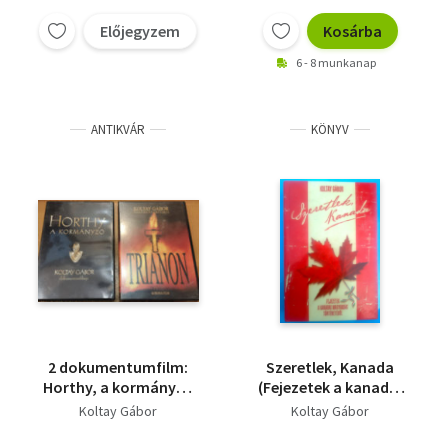
Rock évkönyv 1981
Előjegyzem
Kosárba
6 - 8 munkanap
ANTIKVÁR
KÖNYV
2 dokumentumfilm:
Szeretlek, Kanada
Horthy, a kormányzó
(Fejezetek a kanadai
+ Trianon (2 DVD)
magyarság
Koltay Gábor
Koltay Gábor
történetéből)