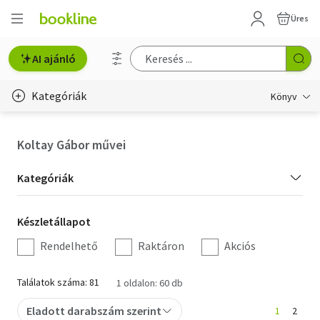
Üres
AI ajánló
Kategóriák
Könyv
Életmód, egészség
Koltay Gábor művei
Erotika
Kategória
Kategóriák
Gyermek- és ifjúsági
szűrés
Készletállapot
Készletállapot
Hobbi, szabadidő
szűrés
Rendelhető
Raktáron
Akciós
Irodalom
Találatok száma: 81
1 oldalon: 60 db
Művészet
Eladott darabszám szerint
1
2
Szakkönyv