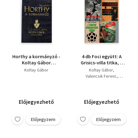
Horthy a kormányzó -
4 db Foci együtt: A
Koltay Gábor
Grisics-villa titka, A
dokumentumfilmje
labdarugó
Koltay Gábor
Koltay Gábor
DVD
világbajnokságok
Valencsik Ferenc
csillagai, Focicsalók,
Hoppe László -Hoppe Pál
Szép volt fiúk.
Bocsák Miklós
Előjegyezhető
Előjegyezhető
Előjegyzem
Előjegyzem