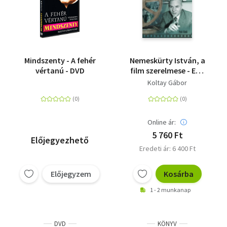
Mindszenty - A fehér
Nemeskürty István, a
vértanú - DVD
film szerelmese - Egy
30 éves
Koltay Gábor
együttműködés
emlékei
Online ár:
5 760 Ft
Előjegyezhető
Eredeti ár: 6 400 Ft
Előjegyzem
Kosárba
1 - 2 munkanap
DVD
KÖNYV