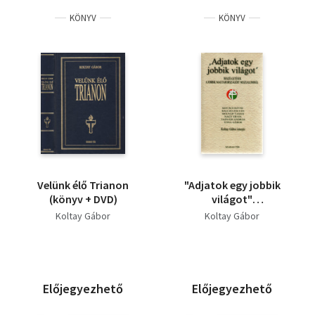
KÖNYV
KÖNYV
Velünk élő Trianon
"Adjatok egy jobbik
(könyv + DVD)
világot"
BESZÉLGETÉSEK A
Koltay Gábor
Koltay Gábor
JOBBIK
MAGYARORSZÁGÉRT
MOZGALOMRÓL
Előjegyezhető
Előjegyezhető