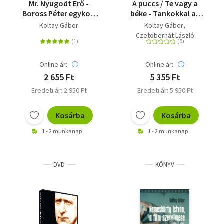
Mr. Nyugodt Erő -
A puccs / Te vagy a
Boross Péter egykori
béke - Tankokkal az
miniszterelnökkel
életért / Márton és
Koltay Gábor
Koltay Gábor
beszélget Koltay
Ágnes
Czetobernát László
Gábor
Online ár:
Online ár:
2 655 Ft
5 355 Ft
Eredeti ár: 2 950 Ft
Eredeti ár: 5 950 Ft
Kosárba
Kosárba
1 - 2 munkanap
1 - 2 munkanap
DVD
KÖNYV