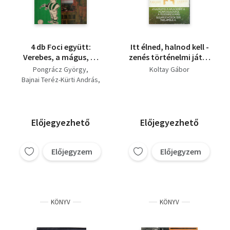
4 db Foci együtt:
Itt élned, halnod kell -
Verebes, a mágus, 75
zenés történelmi játék
éves a Fradi-pálya,
- 1985. ápr. 4.
Pongrácz György
Koltay Gábor
Nagy visszatérések,
Bajnai Teréz-Kürti András
Puha vagy jenő.
Nagy Béla (szerk.)
Koltay Gábor
Előjegyezhető
Előjegyezhető
Előjegyzem
Előjegyzem
KÖNYV
KÖNYV