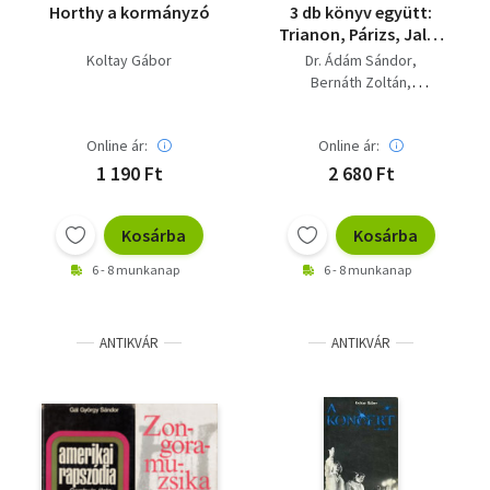
Horthy a kormányzó
3 db könyv együtt:
Trianon, Párizs, Jalta
században, Európa
Koltay Gábor
Dr. Ádám Sándor
bűne ahogy elbántak a
Bernáth Zoltán
magyarokkal, A
Koltay Gábor
Bukaresti Trianon vita.
Online ár:
Online ár:
1 190 Ft
2 680 Ft
Kosárba
Kosárba
6 - 8 munkanap
6 - 8 munkanap
ANTIKVÁR
ANTIKVÁR