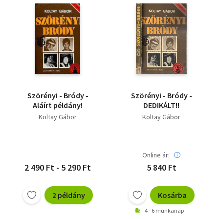
Szörényi - Bródy -
Szörényi - Bródy -
Aláírt példány!
DEDIKÁLT!!
Koltay Gábor
Koltay Gábor
Online ár:
2 490 Ft - 5 290 Ft
5 840 Ft
2 példány
Kosárba
4 - 6 munkanap