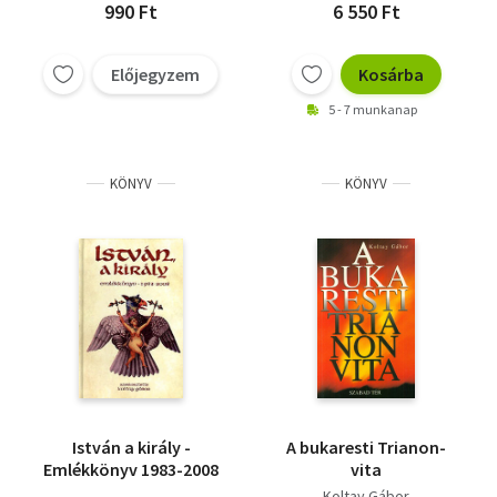
990 Ft
6 550 Ft
Előjegyzem
Kosárba
5 - 7 munkanap
KÖNYV
KÖNYV
István a király -
A bukaresti Trianon-
Emlékkönyv 1983-2008
vita
Koltay Gábor