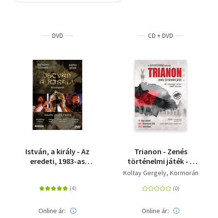
Szótár, nyelvkönyv
DVD
CD + DVD
Tankönyv, segédkönyv
Társadalomtudomány
Természettudomány
Történelem
Vallás
István, a király - Az
Trianon - Zenés
eredeti, 1983-as
történelmi játék - 2
rockopera
DVD+CD -
Koltay Gergely
Kormorán
+Emlékkönyv
Online ár:
Online ár: