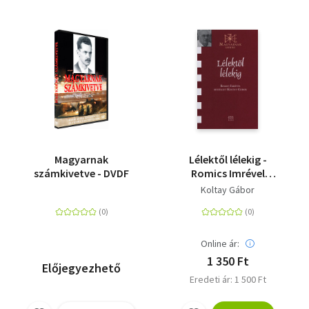
Magyarnak
Lélektől lélekig -
számkivetve - DVDF
Romics Imrével
beszélget Koltay
Koltay Gábor
Gábor
Online ár:
1 350 Ft
Előjegyezhető
Eredeti ár: 1 500 Ft