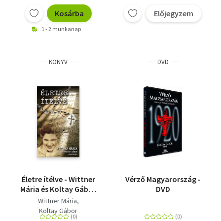
Kosárba
Előjegyzem
1 - 2 munkanap
KÖNYV
DVD
Életre ítélve - Wittner
Vérző Magyarország -
Mária és Koltay Gábor
DVD
beszélgetése
Wittner Mária
Koltay Gábor