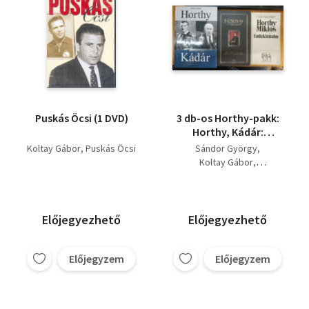
Puskás Öcsi (1 DVD)
3 db-os Horthy-pakk:
Horthy, Kádár:
Hasonlóságok és
Koltay Gábor
Puskás Öcsi
Sándor György
különbségek + Horthy
Koltay Gábor
Miklós: Emlékirataim +
Horthy Miklós
Horthy a kormányzó
Előjegyezhető
Előjegyezhető
Előjegyzem
Előjegyzem