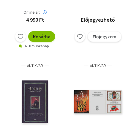
Online ár:
4 990 Ft
Előjegyezhető
Kosárba
Előjegyzem
6 - 8 munkanap
ANTIKVÁR
ANTIKVÁR