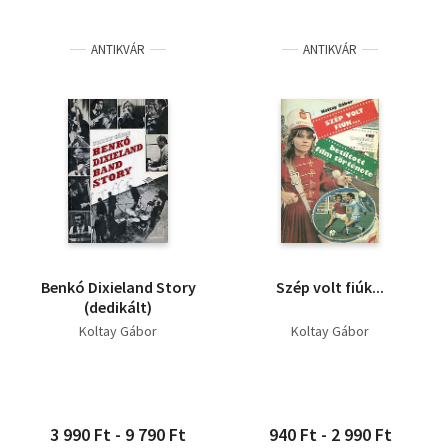
ANTIKVÁR
ANTIKVÁR
Benkó Dixieland Story
Szép volt fiúk...
(dedikált)
Koltay Gábor
Koltay Gábor
3 990 Ft - 9 790 Ft
940 Ft - 2 990 Ft