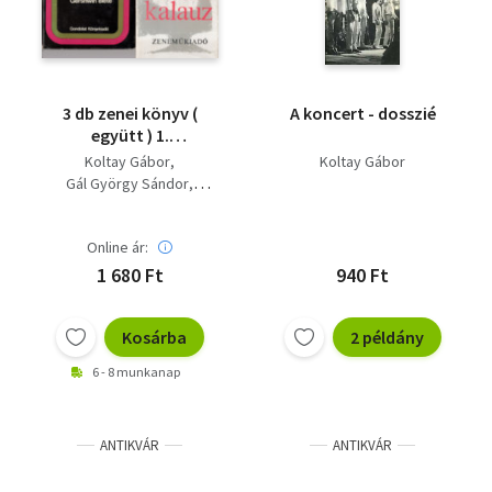
3 db zenei könyv (
A koncert - dosszié
együtt ) 1.
Zongoramuzsika
Koltay Gábor
Koltay Gábor
kalauz, 2. Amerikai
Gál György Sándor
rapszódia, 3. Benkó
Denis Matthews
Dixiland Band story
Online ár:
1 680 Ft
940 Ft
Kosárba
2 példány
6 - 8 munkanap
ANTIKVÁR
ANTIKVÁR