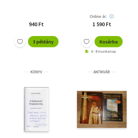
Online ár:
940 Ft
1 590 Ft
3 példány
Kosárba
6 - 8 munkanap
KÖNYV
ANTIKVÁR