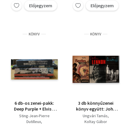
Előjegyzem
Előjegyzem
KÖNYV
KÖNYV
6 db-os zenei-pakk:
3 db könnyűzenei
Deep Purple + Elvis +
könyv együtt: John
Genesis + John Lennon
Lennon 1940-1980, A
Sting-Jean-Pierre
Ungvári Tamás
1940-1980 + Mindenem
koncert-dosszié,
Dutilleux
Koltay Gábor
a muzsika + Sting
Beatles -biblia.
Kapuvári Gábor-Sebők