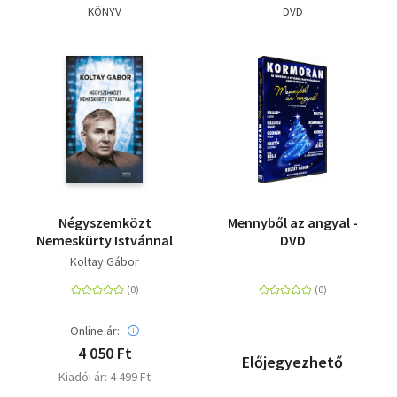
KÖNYV
DVD
Négyszemközt
Mennyből az angyal -
Nemeskürty Istvánnal
DVD
Koltay Gábor
Online ár:
4 050 Ft
Előjegyezhető
Kiadói ár: 4 499 Ft