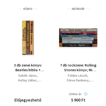
KÖNYV
ANTIKVÁR
3 db zenei könyv:
7 db rockzene: Rolling
Beatles biblia +
Stones könyv; Mi
Szörényi - Bórdy + A
történt, Elvis?;
Sebők János
Földes László
Beatlestől az új
Rocklegendák; Pop
Koltay Gábor
Steve Dunleavy
hullámig
múzeum: Anekdoták a
Ungvári Tamás
Kovács László Gábor-
hőskortól napjainkig;
Zakar Zolt
John Lennon 1940-
Online ár:
Gál Iván
Koltay Gábor
1980; Rock zenei
Németh Oszkár
Előjegyezhető
5 900 Ft
kézikönyv 1950-1993;
Sebők János