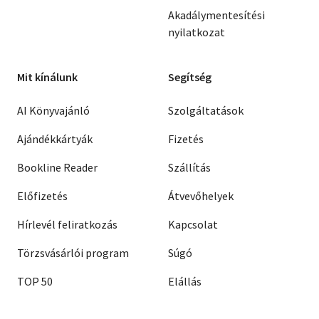
Akadálymentesítési
nyilatkozat
Mit kínálunk
Segítség
AI Könyvajánló
Szolgáltatások
Ajándékkártyák
Fizetés
Bookline Reader
Szállítás
Előfizetés
Átvevőhelyek
Hírlevél feliratkozás
Kapcsolat
Törzsvásárlói program
Súgó
TOP 50
Elállás