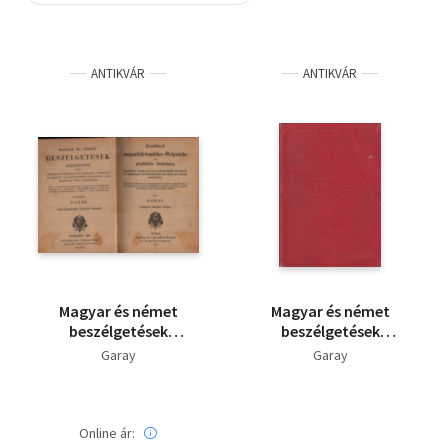
Szótár, nyelvkönyv
ANTIKVÁR
ANTIKVÁR
Tankönyv, segédkönyv
Társadalomtudomány
Természettudomány
Történelem
Vallás
Magyar és német
Magyar és német
beszélgetések
beszélgetések
kézikönyve
kézikönyve
Garay
Garay
Online ár: