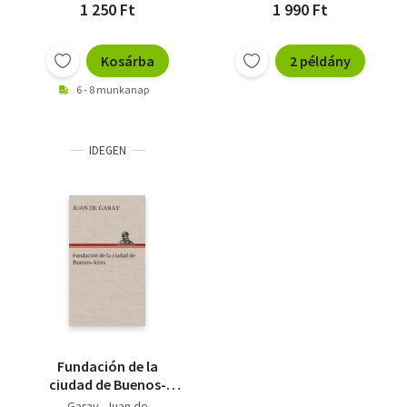
1 250 Ft
1 990 Ft
Kosárba
2 példány
6 - 8 munkanap
IDEGEN
Fundación de la
ciudad de Buenos-
Aires
Garay, Juan de