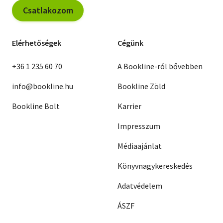
Csatlakozom
Elérhetőségek
Cégünk
+36 1 235 60 70
A Bookline-ról bővebben
info@bookline.hu
Bookline Zöld
Bookline Bolt
Karrier
Impresszum
Médiaajánlat
Könyvnagykereskedés
Adatvédelem
ÁSZF