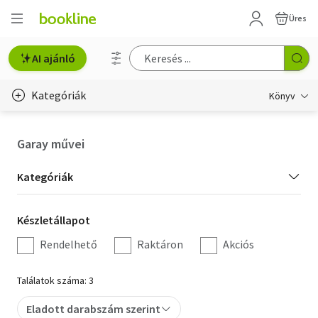
Üres
AI ajánló
Kategóriák
Könyv
Életmód, egészség
Garay művei
Erotika
Kategória
Kategóriák
Gyermek- és ifjúsági
szűrés
Készletállapot
Készletállapot
Hobbi, szabadidő
szűrés
Rendelhető
Raktáron
Akciós
Irodalom
Találatok száma: 3
Művészet
Eladott darabszám szerint
Szakkönyv