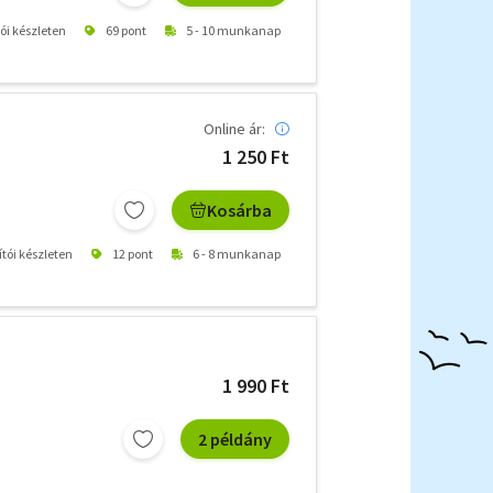
tói készleten
69 pont
5 - 10 munkanap
Online ár:
1 250 Ft
Kosárba
ítói készleten
12 pont
6 - 8 munkanap
1 990 Ft
2 példány