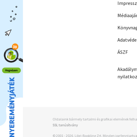
Impress
Médiaajá
Könyvnag
Adatvéd
ÁSZF
Akadálym
nyilatko
Oldalaink bármely tartalmi és grafikai elemének felha
SSL tanúsítvány
© 2001 - 2026, Libri-Bookline Zrt. Minden jog fenntartva