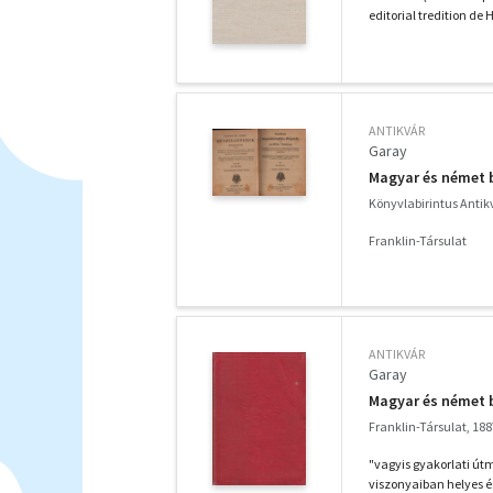
editorial tredition de
ANTIKVÁR
Garay
Magyar és német 
Könyvlabirintus Anti
Franklin-Társulat
ANTIKVÁR
Garay
Magyar és német 
Franklin-Társulat, 188
"vagyis gyakorlati út
viszonyaiban helyes és