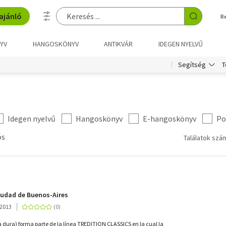
ajánló
R
YV
HANGOSKÖNYV
ANTIKVÁR
IDEGEN NYELVŰ
T
Segítség
Idegen nyelvű
Hangoskönyv
E-hangoskönyv
Po
ós
Találatok szám
iudad de Buenos-Aires
 2013
pa dura) forma parte de la línea TREDITION CLASSICS en la cual la