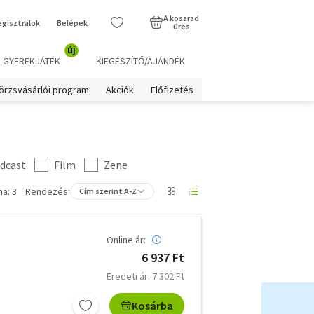
A kosarad
egisztrálok
Belépek
üres
új
GYEREKJÁTÉK
KIEGÉSZÍTŐ/AJÁNDÉK
örzsvásárlói program
Akciók
Előfizetés
dcast
Film
Zene
a: 3
Rendezés:
Cím szerint A-Z
Online ár:
6 937 Ft
Eredeti ár: 7 302 Ft
Kosárba