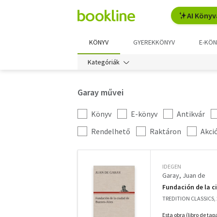
AI Könyv
KÖNYV
GYEREKKÖNYV
E-KÖN
Kategóriák
Garay művei
Könyv
E-könyv
Antikvár
Kategória
szűrés
További
Rendelhető
Raktáron
Akci
szűrők
IDEGEN
Garay, Juan de
Fundación de la c
TREDITION CLASSICS,
Esta obra (libro de ta