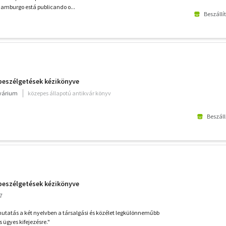
 Hamburgo está publicando o...
Beszállí
beszélgetések kézikönyve
kvárium
közepes állapotú antikvár könyv
Beszáll
beszélgetések kézikönyve
7
mutatás a két nyelvben a társalgási és közélet legkülönneműbb
 ügyes kifejezésre."