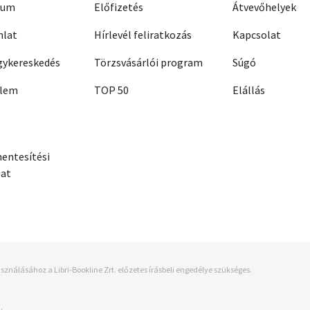
zum
Előfizetés
Átvevőhelyek
nlat
Hírlevél feliratkozás
Kapcsolat
ykereskedés
Törzsvásárlói program
Súgó
elem
TOP 50
Elállás
entesítési
zat
sználásához a Libri-Bookline Zrt. előzetes írásbeli engedélye szükséges.
.