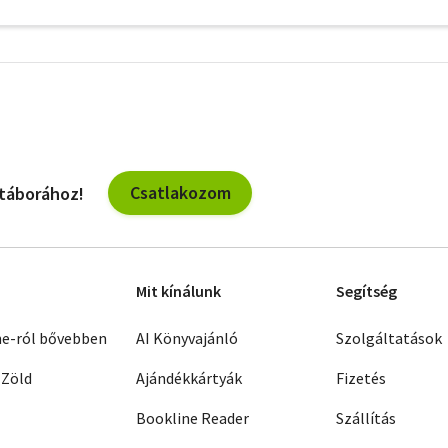
További
szűrők
Csatlakozom
 táborához!
Mit kínálunk
Segítség
ne-ról bővebben
AI Könyvajánló
Szolgáltatások
 Zöld
Ajándékkártyák
Fizetés
Bookline Reader
Szállítás