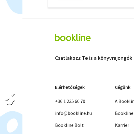
Csatlakozz Te is a könyvrajongók
Elérhetőségek
Cégünk
+36 1 235 60 70
A Bookli
info@bookline.hu
Bookline
Bookline Bolt
Karrier