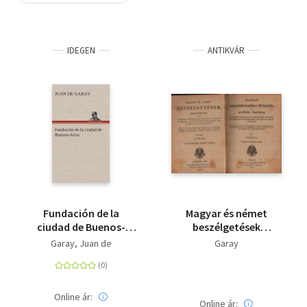
Szótár, nyelvkönyv
IDEGEN
ANTIKVÁR
Tankönyv, segédkönyv
Társadalomtudomány
Természettudomány
Történelem
Vallás
Fundación de la
Magyar és német
ciudad de Buenos-
beszélgetések
Aires
kézikönyve
Garay, Juan de
Garay
Online ár:
Online ár: