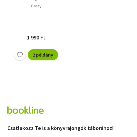
kézikönyve
Garay
1 990 Ft
2 példány
Csatlakozz Te is a könyvrajongók táborához!