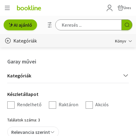
Üres
AI ajánló
Kategóriák
Könyv
Életmód, egészség
Garay művei
Erotika
Kategória
Kategóriák
Gyermek- és ifjúsági
szűrés
Készletállapot
Készletállapot
Hobbi, szabadidő
szűrés
Rendelhető
Raktáron
Akciós
Irodalom
Találatok száma: 3
Művészet
Relevancia szerint
Szakkönyv