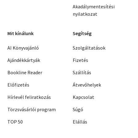
Akadálymentesítési
nyilatkozat
Mit kínálunk
Segítség
AI Könyvajánló
Szolgáltatások
Ajándékkártyák
Fizetés
Bookline Reader
Szállítás
Előfizetés
Átvevőhelyek
Hírlevél feliratkozás
Kapcsolat
Törzsvásárlói program
Súgó
TOP 50
Elállás