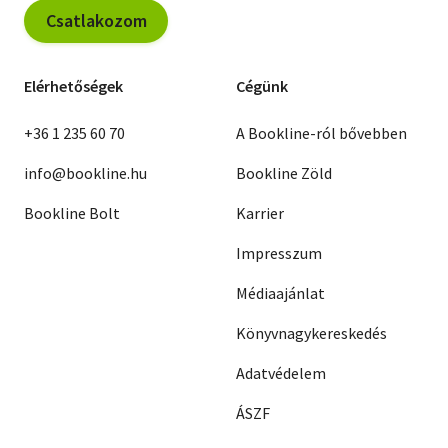
Csatlakozom
Elérhetőségek
Cégünk
+36 1 235 60 70
A Bookline-ról bővebben
info@bookline.hu
Bookline Zöld
Bookline Bolt
Karrier
Impresszum
Médiaajánlat
Könyvnagykereskedés
Adatvédelem
ÁSZF