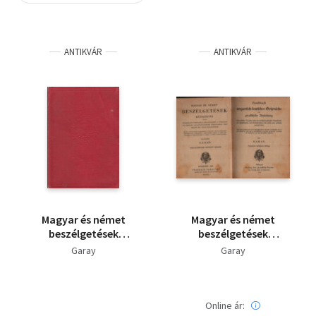
Szótár, nyelvkönyv
ANTIKVÁR
ANTIKVÁR
Tankönyv, segédkönyv
Társadalomtudomány
Természettudomány
Történelem
Vallás
Magyar és német
Magyar és német
beszélgetések
beszélgetések
kézikönyve
kézikönyve
Garay
Garay
Online ár: