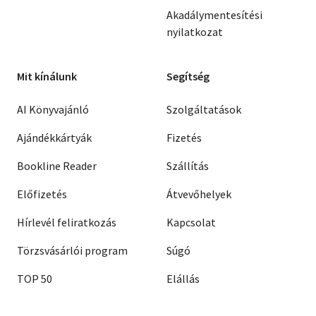
Akadálymentesítési
nyilatkozat
Mit kínálunk
Segítség
AI Könyvajánló
Szolgáltatások
Ajándékkártyák
Fizetés
Bookline Reader
Szállítás
Előfizetés
Átvevőhelyek
Hírlevél feliratkozás
Kapcsolat
Törzsvásárlói program
Súgó
TOP 50
Elállás