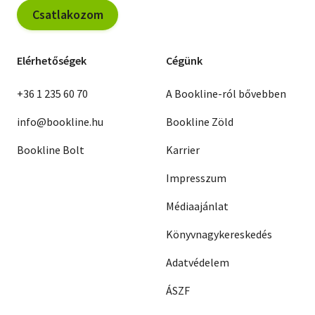
Csatlakozom
Elérhetőségek
Cégünk
+36 1 235 60 70
A Bookline-ról bővebben
info@bookline.hu
Bookline Zöld
Bookline Bolt
Karrier
Impresszum
Médiaajánlat
Könyvnagykereskedés
Adatvédelem
ÁSZF