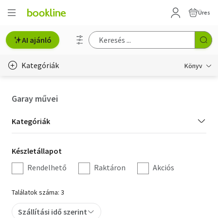
Üres
AI ajánló
Kategóriák
Könyv
Életmód, egészség
Garay művei
Erotika
Kategória
Kategóriák
Gyermek- és ifjúsági
szűrés
Készletállapot
Készletállapot
Hobbi, szabadidő
szűrés
Rendelhető
Raktáron
Akciós
Irodalom
Találatok száma: 3
Művészet
Szállítási idő szerint
Szakkönyv