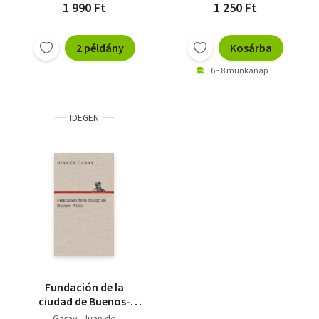
1 990 Ft
1 250 Ft
2 példány
Kosárba
6 - 8 munkanap
IDEGEN
Fundación de la
ciudad de Buenos-
Aires
Garay, Juan de