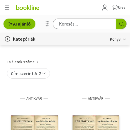
Üres
AI ajánló
Kategóriák
Könyv
Életmód, egészség
Találatok száma: 2
Erotika
Cím szerint A-Z
Gyermek- és ifjúsági
Hobbi, szabadidő
ANTIKVÁR
ANTIKVÁR
Irodalom
Művészet
Szakkönyv