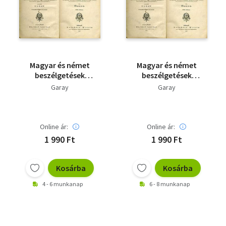
Szótár, nyelvkönyv
Tankönyv, segédkönyv
Társadalomtudomány
Magyar és német
Magyar és német
beszélgetések
beszélgetések
Természettudomány
kézikönyve
kézikönyve - 1861-es
Garay
Garay
Történelem
Vallás
Online ár:
Online ár:
1 990 Ft
1 990 Ft
Kosárba
Kosárba
4 - 6 munkanap
6 - 8 munkanap