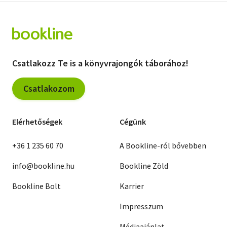
Csatlakozz Te is a könyvrajongók táborához!
Csatlakozom
Elérhetőségek
Cégünk
+36 1 235 60 70
A Bookline-ról bővebben
info@bookline.hu
Bookline Zöld
Bookline Bolt
Karrier
Impresszum
Médiaajánlat