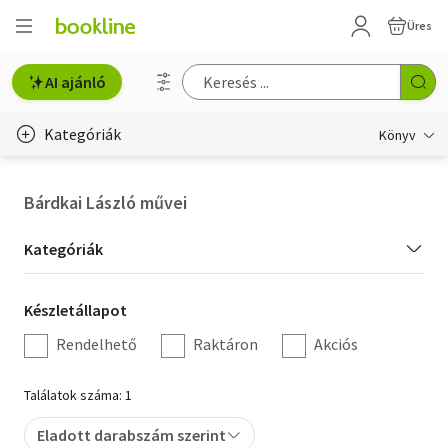
Üres
AI ajánló
Kategóriák
Könyv
Életmód, egészség
Bárdkai László művei
Erotika
Kategória
Kategóriák
Gyermek- és ifjúsági
szűrés
Készletállapot
Készletállapot
Hobbi, szabadidő
szűrés
Rendelhető
Raktáron
Akciós
Irodalom
Találatok száma: 1
Művészet
Eladott darabszám szerint
Szakkönyv