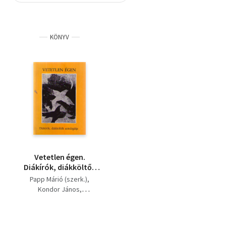
Szótár, nyelvkönyv
KÖNYV
Tankönyv, segédkönyv
Társadalomtudomány
Természettudomány
Történelem
Vallás
Vetetlen égen.
Diákírók, diákköltők
antológiája
Papp Márió (szerk.)
Kondor János
Szokolay Zoltán
Szalay Jenő
Bárdkai László