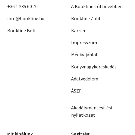
+36 1 235 60 70
A Bookline-ról bővebben
info@bookline.hu
Bookline Zöld
Bookline Bolt
Karrier
Impresszum
Médiaajánlat
Könyvnagykereskedés
Adatvédelem
ÁSZF
Akadálymentesítési
nyilatkozat
Mit kínálunk
Segítség