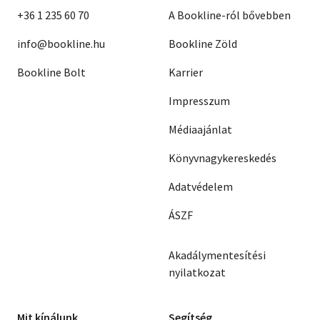
+36 1 235 60 70
A Bookline-ról bővebben
info@bookline.hu
Bookline Zöld
Bookline Bolt
Karrier
Impresszum
Médiaajánlat
Könyvnagykereskedés
Adatvédelem
ÁSZF
Akadálymentesítési
nyilatkozat
Mit kínálunk
Segítség