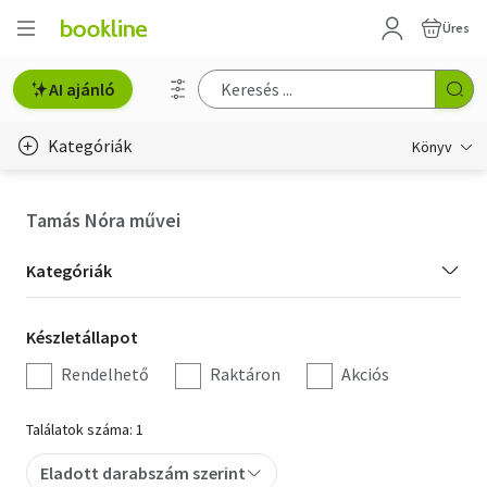
Üres
AI ajánló
Kategóriák
Könyv
Életmód, egészség
Tamás Nóra művei
Erotika
Kategória
Kategóriák
Gyermek- és ifjúsági
szűrés
Készletállapot
Készletállapot
Hobbi, szabadidő
szűrés
Rendelhető
Raktáron
Akciós
Irodalom
Találatok száma: 1
Művészet
Eladott darabszám szerint
Szakkönyv