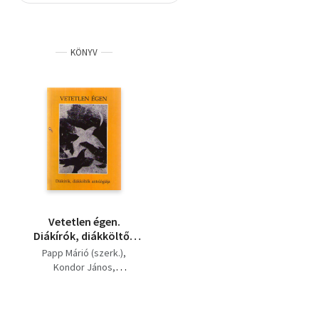
Szótár, nyelvkönyv
KÖNYV
Tankönyv, segédkönyv
Társadalomtudomány
Természettudomány
Történelem
Vallás
Vetetlen égen.
Diákírók, diákköltők
antológiája
Papp Márió (szerk.)
Kondor János
Szokolay Zoltán
Szalay Jenő
Bárdkai László